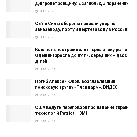
Дніпропетровщину: 2 загиблих, 3 поранених
03.08.2026
СБУ и Силы обороны нанесли удар по
авиазаводу, порту и нефтезаводу в России
01.08.2026
Кількість постраждалих через атаку рф на
Одещині зросла до п'яти, серед них – двоє
дітей
01.08.2026
Погиб Алексей Юков, возглавлявший
поисковую группу «Плацдарм». ВИДЕО
05.08.2026
США ведуть переговори про надання Україні
технологій Patriot – ЗМІ
02.08.2026