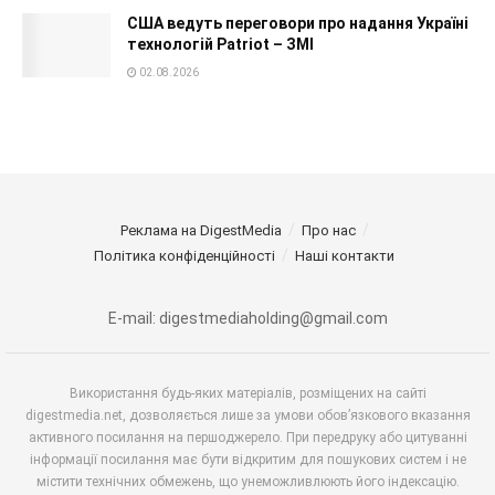
США ведуть переговори про надання Україні
технологій Patriot – ЗМІ
02.08.2026
Реклама на DigestMedia
Про нас
Політика конфіденційності
Наші контакти
E-mail: digestmediaholding@gmail.com
Використання будь-яких матеріалів, розміщених на сайті
digestmedia.net, дозволяється лише за умови обов’язкового вказання
активного посилання на першоджерело. При передруку або цитуванні
інформації посилання має бути відкритим для пошукових систем і не
містити технічних обмежень, що унеможливлюють його індексацію.