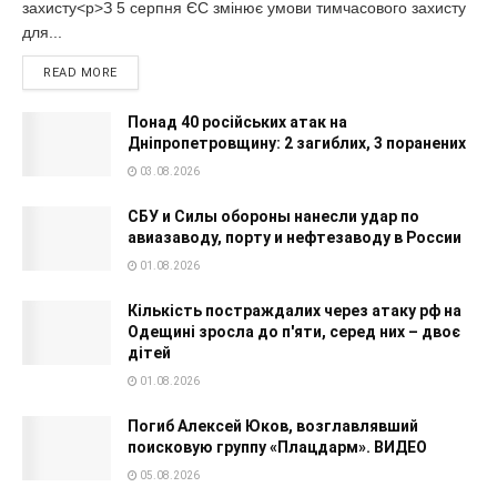
захисту<p>З 5 серпня ЄС змінює умови тимчасового захисту
для...
READ MORE
Понад 40 російських атак на
Дніпропетровщину: 2 загиблих, 3 поранених
03.08.2026
СБУ и Силы обороны нанесли удар по
авиазаводу, порту и нефтезаводу в России
01.08.2026
Кількість постраждалих через атаку рф на
Одещині зросла до п'яти, серед них – двоє
дітей
01.08.2026
Погиб Алексей Юков, возглавлявший
поисковую группу «Плацдарм». ВИДЕО
05.08.2026