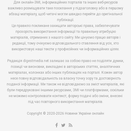
Для онлайн-ЗМІ, інформаційних порталів та інших веб-ресурсів
важливо розміщувати таке посилання у підзаголовку або в першому
абзаці матеріалу, щоб читачі могли швидко перейти до оригінальної
публікації.
Це правило покликане захищати авторські права, забезпечувати
прозорість використання інформації та правильну атрибуцію
матеріалів, отриманих з нашого сайту. Ми цінуємо працю авторів і
редакції, тому очікуємо відповідального ставлення від усіх, хто
використовує наші тексти у професійних чи інформаційних цілях.
Редакція digestmedia.net залишає за собою право не поділяти думки,
позиції чи висновки, викладені в авторських статтях, аналітичних
матеріалах, колонках або інших публікаціях на порталі. Кожен автор
несе повну відповідальність за власну точку зору та достовірність
поданої інформації. Ми також не відповідаємо за зміст матеріалів, які
були передруковані іншими ресурсами, ЗМІ чи платформами, оскільки
не можемо контролювати контекст, форму подачі або зміни, внесені
під час повторного використання матеріалів.
Copyright © 2020-2026 Новини України онлайн