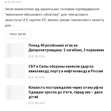
05.08.2026
Чехія вимагатиме від українських чоловіків підтвердження
"виконання військового обов'язку" для тимчасового
захисту<p>З 5 серпня ЄС змінює умови тимчасового захисту
для...
READ MORE
Понад 40 російських атак на
Дніпропетровщину: 2 загиблих, 3 поранених
03.08.2026
СБУ и Силы обороны нанесли удар по
авиазаводу, порту и нефтезаводу в России
01.08.2026
Кількість постраждалих через атаку рф на
Одещині зросла до п'яти, серед них – двоє
дітей
01.08.2026