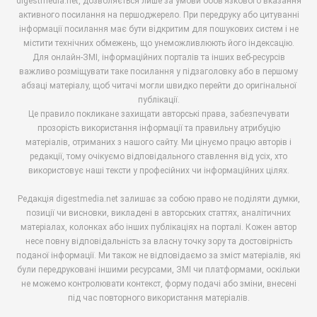
digestmedia.net, дозволяється лише за умови обов’язкового вказання
активного посилання на першоджерело. При передруку або цитуванні
інформації посилання має бути відкритим для пошукових систем і не
містити технічних обмежень, що унеможливлюють його індексацію.
Для онлайн-ЗМІ, інформаційних порталів та інших веб-ресурсів
важливо розміщувати таке посилання у підзаголовку або в першому
абзаці матеріалу, щоб читачі могли швидко перейти до оригінальної
публікації.
Це правило покликане захищати авторські права, забезпечувати
прозорість використання інформації та правильну атрибуцію
матеріалів, отриманих з нашого сайту. Ми цінуємо працю авторів і
редакції, тому очікуємо відповідального ставлення від усіх, хто
використовує наші тексти у професійних чи інформаційних цілях.
Редакція digestmedia.net залишає за собою право не поділяти думки,
позиції чи висновки, викладені в авторських статтях, аналітичних
матеріалах, колонках або інших публікаціях на порталі. Кожен автор
несе повну відповідальність за власну точку зору та достовірність
поданої інформації. Ми також не відповідаємо за зміст матеріалів, які
були передруковані іншими ресурсами, ЗМІ чи платформами, оскільки
не можемо контролювати контекст, форму подачі або зміни, внесені
під час повторного використання матеріалів.