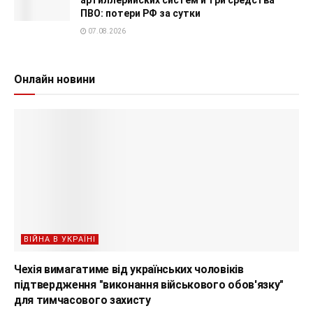
артиллерийских систем и три средства
ПВО: потери РФ за сутки
07.08.2026
Онлайн новини
ВІЙНА В УКРАЇНІ
Чехія вимагатиме від українських чоловіків
підтвердження "виконання військового обов'язку"
для тимчасового захисту