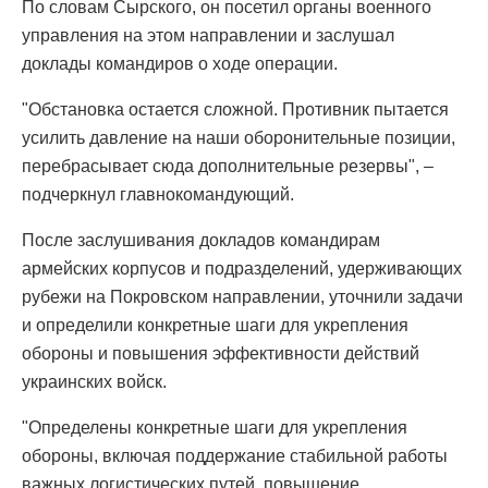
По словам Сырского, он посетил органы военного
управления на этом направлении и заслушал
доклады командиров о ходе операции.
"Обстановка остается сложной. Противник пытается
усилить давление на наши оборонительные позиции,
перебрасывает сюда дополнительные резервы", –
подчеркнул главнокомандующий.
После заслушивания докладов командирам
армейских корпусов и подразделений, удерживающих
рубежи на Покровском направлении, уточнили задачи
и определили конкретные шаги для укрепления
обороны и повышения эффективности действий
украинских войск.
"Определены конкретные шаги для укрепления
обороны, включая поддержание стабильной работы
важных логистических путей, повышение