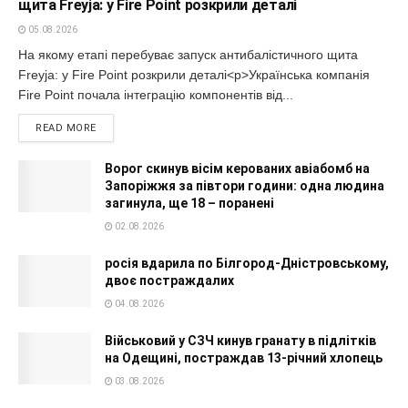
щита Freyja: у Fire Point розкрили деталі
05.08.2026
На якому етапі перебуває запуск антибалістичного щита
Freyja: у Fire Point розкрили деталі<p>Українська компанія
Fire Point почала інтеграцію компонентів від...
READ MORE
Ворог скинув вісім керованих авіабомб на
Запоріжжя за півтори години: одна людина
загинула, ще 18 – поранені
02.08.2026
росія вдарила по Білгород-Дністровському,
двоє постраждалих
04.08.2026
Військовий у СЗЧ кинув гранату в підлітків
на Одещині, постраждав 13-річний хлопець
03.08.2026