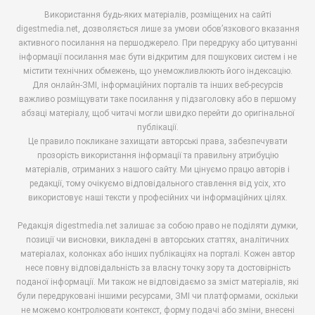
Використання будь-яких матеріалів, розміщених на сайті
digestmedia.net, дозволяється лише за умови обов’язкового вказання
активного посилання на першоджерело. При передруку або цитуванні
інформації посилання має бути відкритим для пошукових систем і не
містити технічних обмежень, що унеможливлюють його індексацію.
Для онлайн-ЗМІ, інформаційних порталів та інших веб-ресурсів
важливо розміщувати таке посилання у підзаголовку або в першому
абзаці матеріалу, щоб читачі могли швидко перейти до оригінальної
публікації.
Це правило покликане захищати авторські права, забезпечувати
прозорість використання інформації та правильну атрибуцію
матеріалів, отриманих з нашого сайту. Ми цінуємо працю авторів і
редакції, тому очікуємо відповідального ставлення від усіх, хто
використовує наші тексти у професійних чи інформаційних цілях.
Редакція digestmedia.net залишає за собою право не поділяти думки,
позиції чи висновки, викладені в авторських статтях, аналітичних
матеріалах, колонках або інших публікаціях на порталі. Кожен автор
несе повну відповідальність за власну точку зору та достовірність
поданої інформації. Ми також не відповідаємо за зміст матеріалів, які
були передруковані іншими ресурсами, ЗМІ чи платформами, оскільки
не можемо контролювати контекст, форму подачі або зміни, внесені