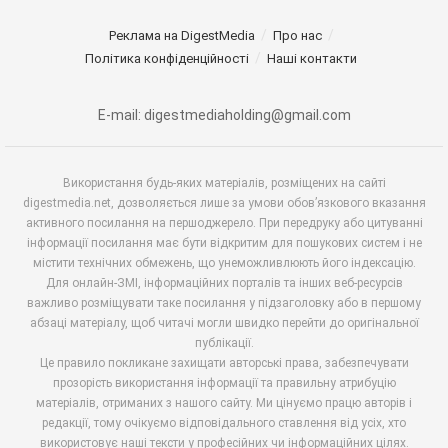
Реклама на DigestMedia
Про нас
Політика конфіденційності
Наші контакти
E-mail: digestmediaholding@gmail.com
Використання будь-яких матеріалів, розміщених на сайті
digestmedia.net, дозволяється лише за умови обов’язкового вказання
активного посилання на першоджерело. При передруку або цитуванні
інформації посилання має бути відкритим для пошукових систем і не
містити технічних обмежень, що унеможливлюють його індексацію.
Для онлайн-ЗМІ, інформаційних порталів та інших веб-ресурсів
важливо розміщувати таке посилання у підзаголовку або в першому
абзаці матеріалу, щоб читачі могли швидко перейти до оригінальної
публікації.
Це правило покликане захищати авторські права, забезпечувати
прозорість використання інформації та правильну атрибуцію
матеріалів, отриманих з нашого сайту. Ми цінуємо працю авторів і
редакції, тому очікуємо відповідального ставлення від усіх, хто
використовує наші тексти у професійних чи інформаційних цілях.