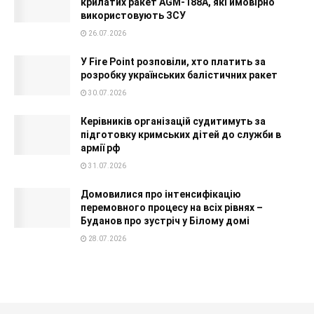
крилатих ракет AGM-188A, які ймовірно
використовують ЗСУ
26.07.2026
У Fire Point розповіли, хто платить за
розробку українських балістичних ракет
30.07.2026
Керівників організацій судитимуть за
підготовку кримських дітей до служби в
армії рф
31.07.2026
Домовилися про інтенсифікацію
перемовного процесу на всіх рівнях –
Буданов про зустріч у Білому домі
28.07.2026