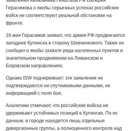
заявления начальника Генштаба РФ Валерия
Герасимова о якобы серьезных успехах российских
войск не соответствуют реальной обстановке на
фронте.
16 мая Герасимов заявил, что армия РФ продвигается
западнее Купянска в сторону Шевченкового. Также он
сообщил о якобы захвате ряда населенных пунктов и
значительном продвижении на Лиманском и
Боровском направлениях.
Однако ISW подчеркивает: эти заявления не
подтверждаются ни спутниковыми данными, ни
информацией с поля боя.
Аналитики отмечают, что российские войска не
удерживают устойчивых позиций в Купянске. По их
данным, в городе находятся лишь отдельные
диверсионные группы, а полноценного контроля над