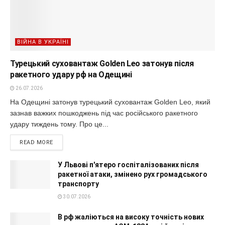
ВІЙНА В УКРАЇНІ
Турецький суховантаж Golden Leo затонув після
ракетного удару рф на Одещині
26.07.2026
На Одещині затонув турецький суховантаж Golden Leo, який
зазнав важких пошкоджень під час російського ракетного
удару тиждень тому. Про це...
READ MORE
У Львові п'ятеро госпіталізованих після
ракетної атаки, змінено рух громадського
транспорту
30.07.2026
В рф жаліються на високу точність нових