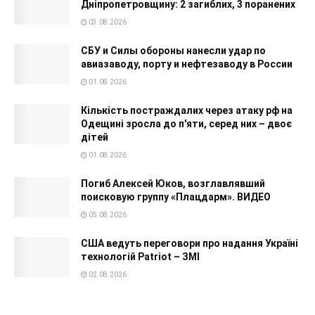
Дніпропетровщину: 2 загиблих, 3 поранених
03.08.2026
СБУ и Силы обороны нанесли удар по
авиазаводу, порту и нефтезаводу в России
01.08.2026
Кількість постраждалих через атаку рф на
Одещині зросла до п'яти, серед них – двоє
дітей
01.08.2026
Погиб Алексей Юков, возглавлявший
поисковую группу «Плацдарм». ВИДЕО
05.08.2026
США ведуть переговори про надання Україні
технологій Patriot – ЗМІ
02.08.2026