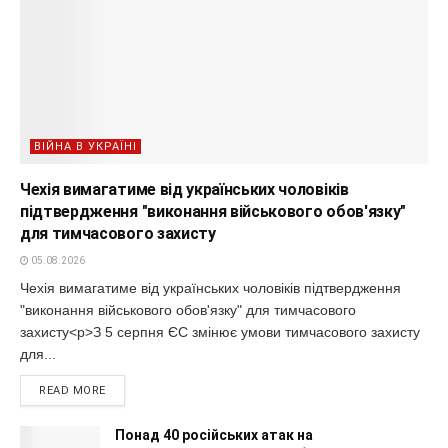
ВІЙНА В УКРАЇНІ
Чехія вимагатиме від українських чоловіків
підтвердження "виконання військового обов'язку"
для тимчасового захисту
05.08.2026
Чехія вимагатиме від українських чоловіків підтвердження
"виконання військового обов'язку" для тимчасового
захисту<p>З 5 серпня ЄС змінює умови тимчасового захисту
для...
READ MORE
Понад 40 російських атак на