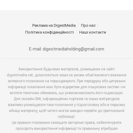
Реклама на DigestMedia
Про нас
Політика конфіденційності
Наші контакти
E-mail: digestmediaholding@gmail.com
Використання будь-яких матеріалів, розміщених на сайті
digestmedia.net, дозволяється лише за умови обов’язкового вказання
активного посилання на першоджерело. При передруку або цитуванні
інформації посилання має бути відкритим для пошукових систем і не
містити технічних обмежень, що унеможливлюють його індексацію.
Для онлайн-ЗМІ, інформаційних порталів та інших веб-ресурсів
важливо розміщувати таке посилання у підзаголовку або в першому
абзаці матеріалу, щоб читачі могли швидко перейти до оригінальної
публікації.
Це правило покликане захищати авторські права, забезпечувати
прозорість використання інформації та правильну атрибуцію