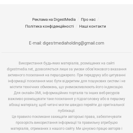
Реклама на DigestMedia
Про нас
Політика конфіденційності
Наші контакти
E-mail: digestmediaholding@gmail.com
Використання будь-яких матеріалів, розміщених на сайті
digestmedia.net, дозволяється лише за умови обов’язкового вказання
активного посилання на першоджерело. При передруку або цитуванні
інформації посилання має бути відкритим для пошукових систем і не
містити технічних обмежень, що унеможливлюють його індексацію.
Для онлайн-ЗМІ, інформаційних порталів та інших веб-ресурсів
важливо розміщувати таке посилання у підзаголовку або в першому
абзаці матеріалу, щоб читачі могли швидко перейти до оригінальної
публікації.
Це правило покликане захищати авторські права, забезпечувати
прозорість використання інформації та правильну атрибуцію
матеріалів, отриманих з нашого сайту. Ми цінуємо працю авторів і