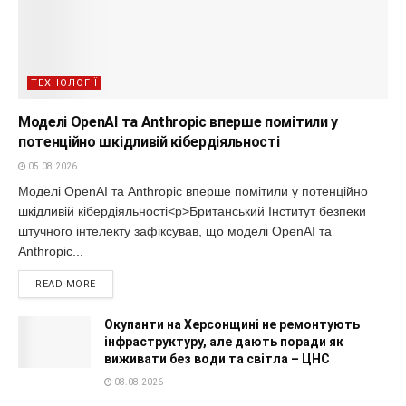
ТЕХНОЛОГІЇ
Моделі OpenAI та Anthropic вперше помітили у
потенційно шкідливій кібердіяльності
05.08.2026
Моделі OpenAI та Anthropic вперше помітили у потенційно
шкідливій кібердіяльності<p>Британський Інститут безпеки
штучного інтелекту зафіксував, що моделі OpenAI та
Anthropic...
READ MORE
Окупанти на Херсонщині не ремонтують
інфраструктуру, але дають поради як
виживати без води та світла – ЦНС
08.08.2026