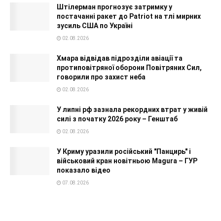
Штілерман прогнозує затримку у
постачанні ракет до Patriot на тлі мирних
зусиль США по Україні
02.08.2026
Хмара відвідав підрозділи авіації та
протиповітряної оборони Повітряних Сил,
говорили про захист неба
02.08.2026
У липні рф зазнала рекордних втрат у живій
силі з початку 2026 року – Генштаб
02.08.2026
У Криму уразили російський "Панцирь" і
військовий кран новітньою Magura – ГУР
показало відео
07.08.2026