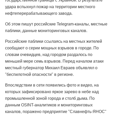
государственной границы с Украиной. В результате
удара вспыхнул пожар на территории местного
нефтеперерабатывающего завода.
Об этом пишут российские Telegram-каналы, местные
паблики, данные мониторинговых каналов.
Российские паблики ссылаясь на местных жителей
сообщают о серии мощных взрывов в городе. По
словам очевидцев, над городом раздалось по
меньшей мере семь взрывов. Перед началом атаки
местный губернатор Михаил Евраев объявлял о
"беспилотной опасности" в регионе.
Впоследствии в сети появились фото и видео, на
которых зафиксировано яркое зарево в небе над
промышленной зоной города и столб дыма. По
данным OSINT-аналитиков и мониторинговых
каналов, поражено предприятие "Славнефть-ЯНОС"