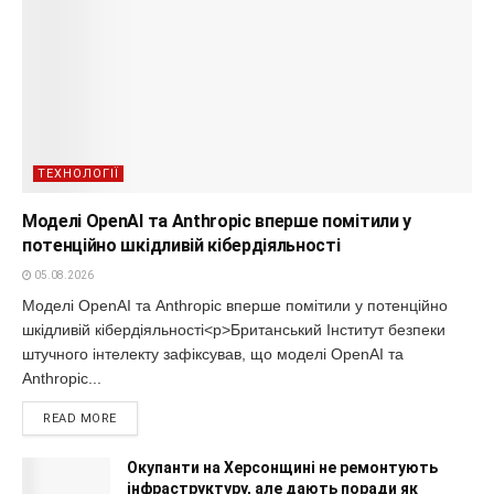
ТЕХНОЛОГІЇ
Моделі OpenAI та Anthropic вперше помітили у
потенційно шкідливій кібердіяльності
05.08.2026
Моделі OpenAI та Anthropic вперше помітили у потенційно
шкідливій кібердіяльності<p>Британський Інститут безпеки
штучного інтелекту зафіксував, що моделі OpenAI та
Anthropic...
READ MORE
Окупанти на Херсонщині не ремонтують
інфраструктуру, але дають поради як