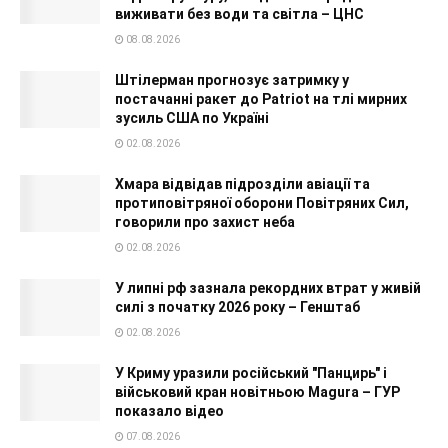
виживати без води та світла – ЦНС
08.08.2026
Штілерман прогнозує затримку у
постачанні ракет до Patriot на тлі мирних
зусиль США по Україні
02.08.2026
Хмара відвідав підрозділи авіації та
протиповітряної оборони Повітряних Сил,
говорили про захист неба
02.08.2026
У липні рф зазнала рекордних втрат у живій
силі з початку 2026 року – Генштаб
02.08.2026
У Криму уразили російський "Панцирь" і
військовий кран новітньою Magura – ГУР
показало відео
07.08.2026