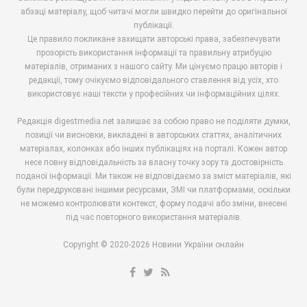
абзаці матеріалу, щоб читачі могли швидко перейти до оригінальної
публікації.
Це правило покликане захищати авторські права, забезпечувати
прозорість використання інформації та правильну атрибуцію
матеріалів, отриманих з нашого сайту. Ми цінуємо працю авторів і
редакції, тому очікуємо відповідального ставлення від усіх, хто
використовує наші тексти у професійних чи інформаційних цілях.
Редакція digestmedia.net залишає за собою право не поділяти думки,
позиції чи висновки, викладені в авторських статтях, аналітичних
матеріалах, колонках або інших публікаціях на порталі. Кожен автор
несе повну відповідальність за власну точку зору та достовірність
поданої інформації. Ми також не відповідаємо за зміст матеріалів, які
були передруковані іншими ресурсами, ЗМІ чи платформами, оскільки
не можемо контролювати контекст, форму подачі або зміни, внесені
під час повторного використання матеріалів.
Copyright © 2020-2026 Новини України онлайн