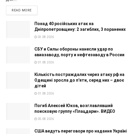
READ MORE
Понад 40 російських атак на
Дніпропетровщину: 2 загиблих, 3 поранених
03.08.2026
СБУ и Силы обороны нанесли удар по
авиазаводу, порту и нефтезаводу в России
01.08.2026
Кількість постраждалих через атаку рф на
Одещині зросла до п'яти, серед них – двоє
дітей
01.08.2026
Погиб Алексей Юков, возглавлявший
поисковую группу «Плацдарм». ВИДЕО
05.08.2026
США ведуть переговори про надання Україні