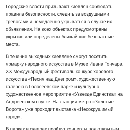
Городские власти призывают киевлян соблюдать
правила безопасности, следить за воздушными
тревогами и немедленно укрываться в случае их
объявления. На всех объектах предусмотрены
укрытия или определены ближайшие безопасные
места.
В течение выходных киевляне смогут посетить
ярмарку народного искусства в Музее Ивана Гончара,
XX Международный фестиваль-конкурс хорового
искусства «Песня над Днепром», художественную
галерею в Голосеевском парке и культурно-
художественное мероприятие «Узвезде Единства» на
Андреевском спуске. На станции метро «Золотые
Ворота» уже проходит выставка «Несокрушимый
город».
В парках и скверах пройдут концерты под открытым