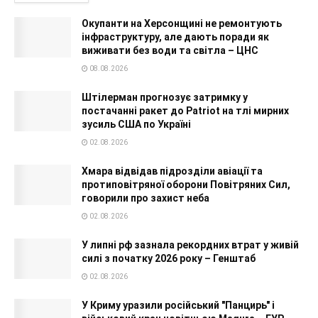
Окупанти на Херсонщині не ремонтують
інфраструктуру, але дають поради як
виживати без води та світла – ЦНС
08.08.2026
Штілерман прогнозує затримку у
постачанні ракет до Patriot на тлі мирних
зусиль США по Україні
02.08.2026
Хмара відвідав підрозділи авіації та
протиповітряної оборони Повітряних Сил,
говорили про захист неба
02.08.2026
У липні рф зазнала рекордних втрат у живій
силі з початку 2026 року – Генштаб
02.08.2026
У Криму уразили російський "Панцирь" і