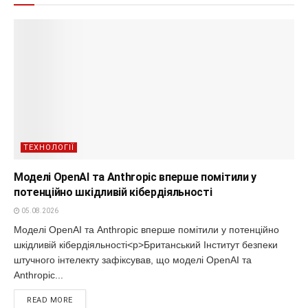
ТЕХНОЛОГІЇ
Моделі OpenAI та Anthropic вперше помітили у
потенційно шкідливій кібердіяльності
05.08.2026
Моделі OpenAI та Anthropic вперше помітили у потенційно
шкідливій кібердіяльності<p>Британський Інститут безпеки
штучного інтелекту зафіксував, що моделі OpenAI та
Anthropic...
READ MORE