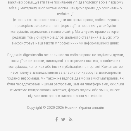
важливо розміщувати таке посилання у підзаголовку або в першому
абзаці матеріалу, щоб читачі могли швидко перейти до оригінальної
публікації.
Це правило покликане захищати авторські права, забезпечувати
прозорість використання інформації та правильну атрибуцію
матеріалів, отриманих з нашого сайту. Ми цінуємо працю авторів і
редакції, тому очікуємо відповідального ставлення від усіх, хто
використовує наші тексти у професійних чи інформаційних цілях.
Редакція digestmedia.net залишає за собою право не поділяти думки,
позиції чи висновки, викладені в авторських статтях, аналітичних
матеріалах, колонках або інших публікаціях на порталі. Кожен автор
несе повну відповідальність за власну точку зору та достовірність
поданої інформації. Ми також не відповідаємо за зміст матеріалів, які
були передруковані іншими ресурсами, ЗМІ чи платформами, оскільки
не можемо контролювати контекст, форму подачі або зміни, внесені
під час повторного використання матеріалів.
Copyright © 2020-2026 Новини України онлайн