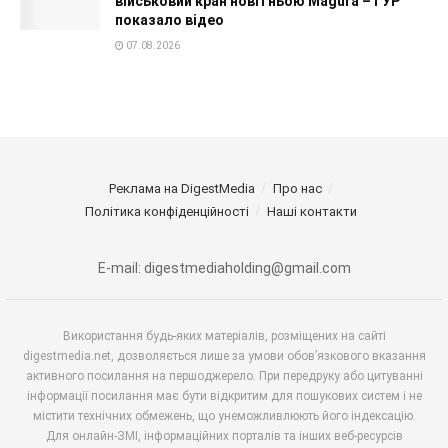
військовий кран новітньою Magura – ГУР
показало відео
07.08.2026
Реклама на DigestMedia
Про нас
Політика конфіденційності
Наші контакти
E-mail: digestmediaholding@gmail.com
Використання будь-яких матеріалів, розміщених на сайті
digestmedia.net, дозволяється лише за умови обов’язкового вказання
активного посилання на першоджерело. При передруку або цитуванні
інформації посилання має бути відкритим для пошукових систем і не
містити технічних обмежень, що унеможливлюють його індексацію.
Для онлайн-ЗМІ, інформаційних порталів та інших веб-ресурсів