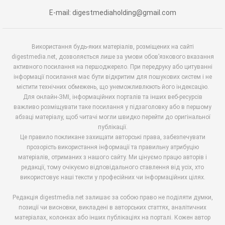
E-mail: digestmediaholding@gmail.com
Використання будь-яких матеріалів, розміщених на сайті
digestmedia.net, дозволяється лише за умови обов’язкового вказання
активного посилання на першоджерело. При передруку або цитуванні
інформації посилання має бути відкритим для пошукових систем і не
містити технічних обмежень, що унеможливлюють його індексацію.
Для онлайн-ЗМІ, інформаційних порталів та інших веб-ресурсів
важливо розміщувати таке посилання у підзаголовку або в першому
абзаці матеріалу, щоб читачі могли швидко перейти до оригінальної
публікації.
Це правило покликане захищати авторські права, забезпечувати
прозорість використання інформації та правильну атрибуцію
матеріалів, отриманих з нашого сайту. Ми цінуємо працю авторів і
редакції, тому очікуємо відповідального ставлення від усіх, хто
використовує наші тексти у професійних чи інформаційних цілях.
Редакція digestmedia.net залишає за собою право не поділяти думки,
позиції чи висновки, викладені в авторських статтях, аналітичних
матеріалах, колонках або інших публікаціях на порталі. Кожен автор