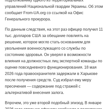
подполковнику одного из территориальных
управлений Национальной гвардии Украины. Об этом
сообщает From-UA.org со ссылкой на Офис
Генерального прокурора.
По данным следствия, на этот раз офицер получил 11
тыс. долларов США за обещание повлиять на
решение, которое могло стать основанием для
увольнения военнослужащего со службы по
состоянию здоровья. Он уверял в возможности
влияния на должностных лиц экспертной команды по
оценке повседневного функционирования. 18 мая
2026 года правоохранителя задержали в Харькове
после получения средств. Суд избрал ему меру
пресечения — содержание под стражей с
альтернативой внесения залога.
Впрочем, это уже второй подобный эпизод. В январе