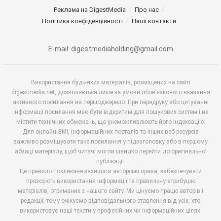
Реклама на DigestMedia
Про нас
Політика конфіденційності
Наші контакти
E-mail: digestmediaholding@gmail.com
Використання будь-яких матеріалів, розміщених на сайті
digestmedia.net, дозволяється лише за умови обов’язкового вказання
активного посилання на першоджерело. При передруку або цитуванні
інформації посилання має бути відкритим для пошукових систем і не
містити технічних обмежень, що унеможливлюють його індексацію.
Для онлайн-ЗМІ, інформаційних порталів та інших веб-ресурсів
важливо розміщувати таке посилання у підзаголовку або в першому
абзаці матеріалу, щоб читачі могли швидко перейти до оригінальної
публікації.
Це правило покликане захищати авторські права, забезпечувати
прозорість використання інформації та правильну атрибуцію
матеріалів, отриманих з нашого сайту. Ми цінуємо працю авторів і
редакції, тому очікуємо відповідального ставлення від усіх, хто
використовує наші тексти у професійних чи інформаційних цілях.