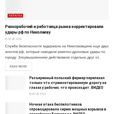
УКРАЇНА
Разнорабочий и работница рынка корректировали
удары рф по Николаеву
09.08.2026
Служба безопасности задержала на Николаевщине еще двух
агентов рф, которые наводили ракетно-дроновые удары по
городу. Злоумышленники действовали отдельно друг от...
READ MORE
Разъяренный польский фермер перепахал
только что отремонтированную дорогу на
глазах у рабочих: что происходит. ВИДЕО
09.08.2026
Ночная атака беспилотников
спровоцировала серию мощных взрывов в
российском Белгороде. ВИДЕО