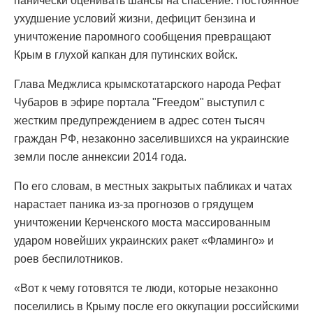
панически оценивать шансы на спасение. Постоянное
ухудшение условий жизни, дефицит бензина и
уничтожение паромного сообщения превращают
Крым в глухой капкан для путинских войск.
Глава Меджлиса крымскотатарского народа Рефат
Чубаров в эфире портала "Freeдом" выступил с
жестким предупреждением в адрес сотен тысяч
граждан РФ, незаконно заселившихся на украинские
земли после аннексии 2014 года.
По его словам, в местных закрытых пабликах и чатах
нарастает паника из-за прогнозов о грядущем
уничтожении Керченского моста массированным
ударом новейших украинских ракет «Фламинго» и
роев беспилотников.
«Вот к чему готовятся те люди, которые незаконно
поселились в Крыму после его оккупации российскими