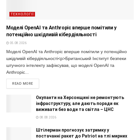
ТЕХНОЛОГІЇ
Моделі OpenAI та Anthropic вперше помітили у
потенційно шкідливій кібердіяльності
05.08.2026
Моделі OpenAI та Anthropic вперше помітили у потенційно
шкідливій кібердіяльності<p>Британський Інститут безпеки
штучного інтелекту зафіксував, що моделі OpenAI та
Anthropic...
READ MORE
Окупанти на Херсонщині не ремонтують
інфраструктуру, але дають поради як
виживати без води та світла – ЦНС
08.08.2026
Штілерман прогнозує затримку у
постачанні ракет до Patriot на тлі мирних