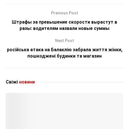
Previous Post
Штрафы за превышение скорости вырастут в
разы: водителям назвали новые суммы
Next Post
російська атака на Балаклію забрала життя жінки,
пошкоджені будинки та магазин
Свіжі
новини