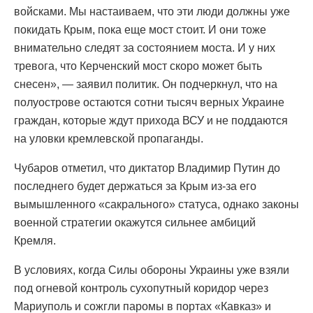
войсками. Мы настаиваем, что эти люди должны уже
покидать Крым, пока еще мост стоит. И они тоже
внимательно следят за состоянием моста. И у них
тревога, что Керченский мост скоро может быть
снесен», — заявил политик. Он подчеркнул, что на
полуострове остаются сотни тысяч верных Украине
граждан, которые ждут прихода ВСУ и не поддаются
на уловки кремлевской пропаганды.
Чубаров отметил, что диктатор Владимир Путин до
последнего будет держаться за Крым из-за его
вымышленного «сакрального» статуса, однако законы
военной стратегии окажутся сильнее амбиций
Кремля.
В условиях, когда Силы обороны Украины уже взяли
под огневой контроль сухопутный коридор через
Мариуполь и сожгли паромы в портах «Кавказ» и