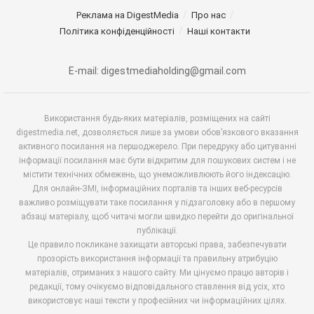
Реклама на DigestMedia
Про нас
Політика конфіденційності
Наші контакти
E-mail: digestmediaholding@gmail.com
Використання будь-яких матеріалів, розміщених на сайті
digestmedia.net, дозволяється лише за умови обов’язкового вказання
активного посилання на першоджерело. При передруку або цитуванні
інформації посилання має бути відкритим для пошукових систем і не
містити технічних обмежень, що унеможливлюють його індексацію.
Для онлайн-ЗМІ, інформаційних порталів та інших веб-ресурсів
важливо розміщувати таке посилання у підзаголовку або в першому
абзаці матеріалу, щоб читачі могли швидко перейти до оригінальної
публікації.
Це правило покликане захищати авторські права, забезпечувати
прозорість використання інформації та правильну атрибуцію
матеріалів, отриманих з нашого сайту. Ми цінуємо працю авторів і
редакції, тому очікуємо відповідального ставлення від усіх, хто
використовує наші тексти у професійних чи інформаційних цілях.