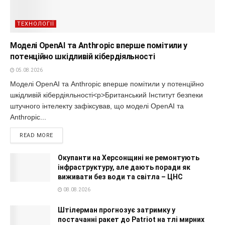
ТЕХНОЛОГІЇ
Моделі OpenAI та Anthropic вперше помітили у
потенційно шкідливій кібердіяльності
05.08.2026
Моделі OpenAI та Anthropic вперше помітили у потенційно
шкідливій кібердіяльності<p>Британський Інститут безпеки
штучного інтелекту зафіксував, що моделі OpenAI та
Anthropic...
READ MORE
Окупанти на Херсонщині не ремонтують
інфраструктуру, але дають поради як
виживати без води та світла – ЦНС
08.08.2026
Штілерман прогнозує затримку у
постачанні ракет до Patriot на тлі мирних