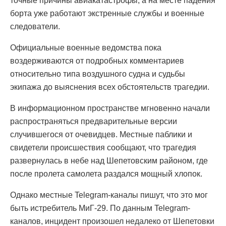
точные причины авиакатастрофы, а на месте падения
борта уже работают экстренные службы и военные
следователи.
Официальные военные ведомства пока
воздерживаются от подробных комментариев
относительно типа воздушного судна и судьбы
экипажа до выяснения всех обстоятельств трагедии.
В информационном пространстве мгновенно начали
распространяться предварительные версии
случившегося от очевидцев. Местные паблики и
свидетели происшествия сообщают, что трагедия
развернулась в небе над Шепетовским районом, где
после пролета самолета раздался мощный хлопок.
Однако местные Telegram-каналы пишут, что это мог
быть истребитель МиГ-29. По данным Telegram-
каналов, инцидент произошел недалеко от Шепетовки