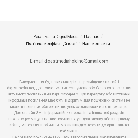
Реклама на DigestMedia
Про нас
Політика конфіденційності
Наші контакти
E-mail: digestmediaholding@gmail.com
Використання будь-яких матеріалів, розміщених на сайті
digestmedia.net, дозволяється лише за умови обов’язкового вказання
активного посилання на першоджерело. При передруку або цитуванні
інформації посилання має бути відкритим для пошукових систем і не
містити технічних обмежень, що унеможливлюють його індексацію.
Для онлайн-ЗМІ, інформаційних порталів та інших веб-ресурсів
важливо розміщувати таке посилання у підзаголовку або в першому
абзаці матеріалу, щоб читачі могли швидко перейти до оригінальної
публікації.
Це правило покликане захищати авторські права, забезпечувати