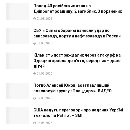
Понад 40 російських атак на
Дніпропетровщину: 2 загиблих, 3 поранених
03.08.2026
СБУ и Силы обороны нанесли удар по
авиазаводу, порту и нефтезаводу в России
01.08.2026
Кількість постраждалих через атаку рф на
Одещині зросла до п'яти, серед них – двоє
дітей
01.08.2026
Погиб Алексей Юков, возглавлявший
поисковую группу «Плацдарм». ВИДЕО
05.08.2026
США ведуть переговори про надання Україні
технологій Patriot – ЗМІ
02.08.2026