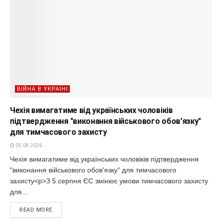
ВІЙНА В УКРАЇНІ
Чехія вимагатиме від українських чоловіків
підтвердження "виконання військового обов'язку"
для тимчасового захисту
05.08.2026
Чехія вимагатиме від українських чоловіків підтвердження
"виконання військового обов'язку" для тимчасового
захисту<p>З 5 серпня ЄС змінює умови тимчасового захисту
для...
READ MORE