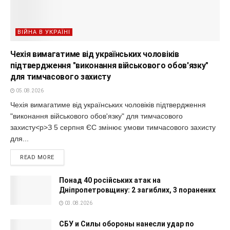
ВІЙНА В УКРАЇНІ
Чехія вимагатиме від українських чоловіків
підтвердження "виконання військового обов'язку"
для тимчасового захисту
05.08.2026
Чехія вимагатиме від українських чоловіків підтвердження
"виконання військового обов'язку" для тимчасового
захисту<p>З 5 серпня ЄС змінює умови тимчасового захисту
для...
READ MORE
Понад 40 російських атак на
Дніпропетровщину: 2 загиблих, 3 поранених
03.08.2026
СБУ и Силы обороны нанесли удар по