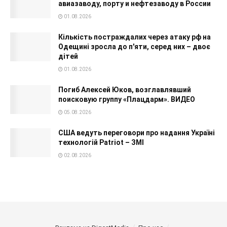
авиазаводу, порту и нефтезаводу в России
01.08.2026
Кількість постраждалих через атаку рф на
Одещині зросла до п'яти, серед них – двоє
дітей
01.08.2026
Погиб Алексей Юков, возглавлявший
поисковую группу «Плацдарм». ВИДЕО
05.08.2026
США ведуть переговори про надання Україні
технологій Patriot – ЗМІ
02.08.2026