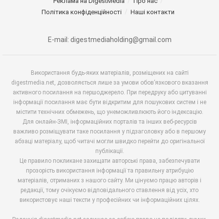
Реклама на DigestMedia
Про нас
Політика конфіденційності
Наші контакти
E-mail: digestmediaholding@gmail.com
Використання будь-яких матеріалів, розміщених на сайті
digestmedia.net, дозволяється лише за умови обов’язкового вказання
активного посилання на першоджерело. При передруку або цитуванні
інформації посилання має бути відкритим для пошукових систем і не
містити технічних обмежень, що унеможливлюють його індексацію.
Для онлайн-ЗМІ, інформаційних порталів та інших веб-ресурсів
важливо розміщувати таке посилання у підзаголовку або в першому
абзаці матеріалу, щоб читачі могли швидко перейти до оригінальної
публікації.
Це правило покликане захищати авторські права, забезпечувати
прозорість використання інформації та правильну атрибуцію
матеріалів, отриманих з нашого сайту. Ми цінуємо працю авторів і
редакції, тому очікуємо відповідального ставлення від усіх, хто
використовує наші тексти у професійних чи інформаційних цілях.