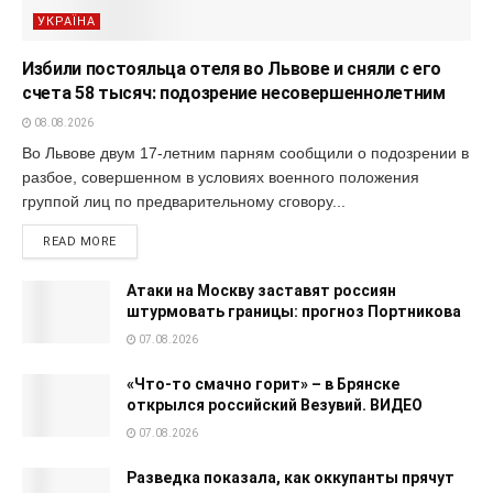
УКРАЇНА
Избили постояльца отеля во Львове и сняли с его
счета 58 тысяч: подозрение несовершеннолетним
08.08.2026
Во Львове двум 17-летним парням сообщили о подозрении в
разбое, совершенном в условиях военного положения
группой лиц по предварительному сговору...
READ MORE
Атаки на Москву заставят россиян
штурмовать границы: прогноз Портникова
07.08.2026
«Что-то смачно горит» – в Брянске
открылся российский Везувий. ВИДЕО
07.08.2026
Разведка показала, как оккупанты прячут