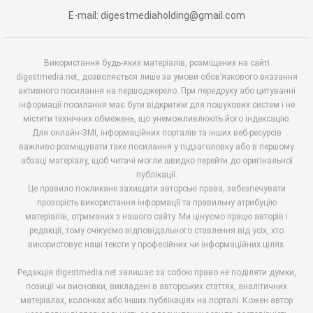
E-mail: digestmediaholding@gmail.com
Використання будь-яких матеріалів, розміщених на сайті
digestmedia.net, дозволяється лише за умови обов’язкового вказання
активного посилання на першоджерело. При передруку або цитуванні
інформації посилання має бути відкритим для пошукових систем і не
містити технічних обмежень, що унеможливлюють його індексацію.
Для онлайн-ЗМІ, інформаційних порталів та інших веб-ресурсів
важливо розміщувати таке посилання у підзаголовку або в першому
абзаці матеріалу, щоб читачі могли швидко перейти до оригінальної
публікації.
Це правило покликане захищати авторські права, забезпечувати
прозорість використання інформації та правильну атрибуцію
матеріалів, отриманих з нашого сайту. Ми цінуємо працю авторів і
редакції, тому очікуємо відповідального ставлення від усіх, хто
використовує наші тексти у професійних чи інформаційних цілях.
Редакція digestmedia.net залишає за собою право не поділяти думки,
позиції чи висновки, викладені в авторських статтях, аналітичних
матеріалах, колонках або інших публікаціях на порталі. Кожен автор