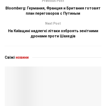
Previous Post
Bloomberg: Германия, Франция и Британия готовят
план переговоров с Путиным
Next Post
На Київщині надлегкі літаки озброять зенітними
дронами проти Шахедів
Свіжі
новини