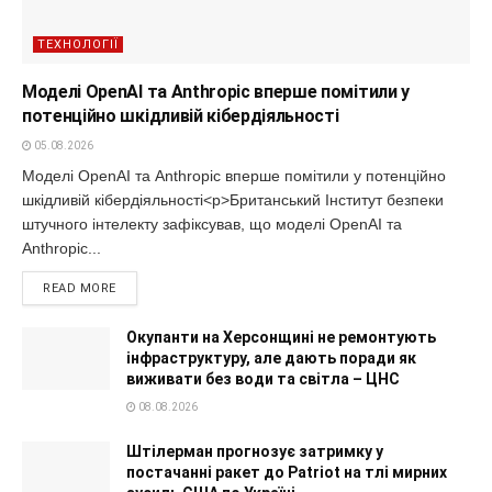
ТЕХНОЛОГІЇ
Моделі OpenAI та Anthropic вперше помітили у
потенційно шкідливій кібердіяльності
05.08.2026
Моделі OpenAI та Anthropic вперше помітили у потенційно
шкідливій кібердіяльності<p>Британський Інститут безпеки
штучного інтелекту зафіксував, що моделі OpenAI та
Anthropic...
READ MORE
Окупанти на Херсонщині не ремонтують
інфраструктуру, але дають поради як
виживати без води та світла – ЦНС
08.08.2026
Штілерман прогнозує затримку у
постачанні ракет до Patriot на тлі мирних