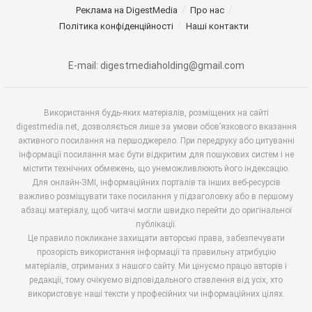
Реклама на DigestMedia
Про нас
Політика конфіденційності
Наші контакти
E-mail: digestmediaholding@gmail.com
Використання будь-яких матеріалів, розміщених на сайті
digestmedia.net, дозволяється лише за умови обов’язкового вказання
активного посилання на першоджерело. При передруку або цитуванні
інформації посилання має бути відкритим для пошукових систем і не
містити технічних обмежень, що унеможливлюють його індексацію.
Для онлайн-ЗМІ, інформаційних порталів та інших веб-ресурсів
важливо розміщувати таке посилання у підзаголовку або в першому
абзаці матеріалу, щоб читачі могли швидко перейти до оригінальної
публікації.
Це правило покликане захищати авторські права, забезпечувати
прозорість використання інформації та правильну атрибуцію
матеріалів, отриманих з нашого сайту. Ми цінуємо працю авторів і
редакції, тому очікуємо відповідального ставлення від усіх, хто
використовує наші тексти у професійних чи інформаційних цілях.