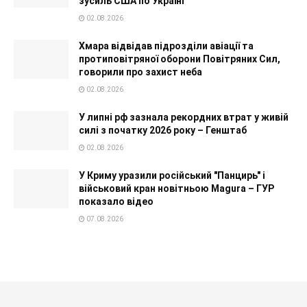
зусиль США по Україні
02.08.2026
Хмара відвідав підрозділи авіації та
протиповітряної оборони Повітряних Сил,
говорили про захист неба
02.08.2026
У липні рф зазнала рекордних втрат у живій
силі з початку 2026 року – Генштаб
02.08.2026
У Криму уразили російський "Панцирь" і
військовий кран новітньою Magura – ГУР
показало відео
07.08.2026