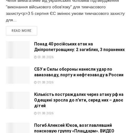
Чехія вимагатиме від українських чоловіків підтвердження
"виконання військового обов'язку" для тимчасового
захисту<p>З 5 серпня ЄС змінює умови тимчасового захисту
для...
READ MORE
Понад 40 російських атак на
Дніпропетровщину: 2 загиблих, 3 поранених
03.08.2026
СБУ и Силы обороны нанесли удар по
авиазаводу, порту и нефтезаводу в России
01.08.2026
Кількість постраждалих через атаку рф на
Одещині зросла до п'яти, серед них – двоє
дітей
01.08.2026
Погиб Алексей Юков, возглавлявший
поисковую группу «Плацдарм». ВИДЕО