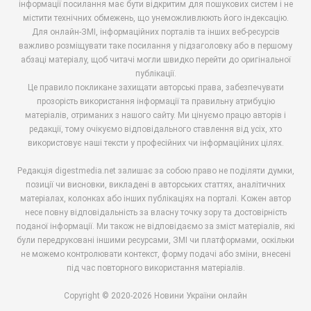
інформації посилання має бути відкритим для пошукових систем і не
містити технічних обмежень, що унеможливлюють його індексацію.
Для онлайн-ЗМІ, інформаційних порталів та інших веб-ресурсів
важливо розміщувати таке посилання у підзаголовку або в першому
абзаці матеріалу, щоб читачі могли швидко перейти до оригінальної
публікації.
Це правило покликане захищати авторські права, забезпечувати
прозорість використання інформації та правильну атрибуцію
матеріалів, отриманих з нашого сайту. Ми цінуємо працю авторів і
редакції, тому очікуємо відповідального ставлення від усіх, хто
використовує наші тексти у професійних чи інформаційних цілях.
Редакція digestmedia.net залишає за собою право не поділяти думки,
позиції чи висновки, викладені в авторських статтях, аналітичних
матеріалах, колонках або інших публікаціях на порталі. Кожен автор
несе повну відповідальність за власну точку зору та достовірність
поданої інформації. Ми також не відповідаємо за зміст матеріалів, які
були передруковані іншими ресурсами, ЗМІ чи платформами, оскільки
не можемо контролювати контекст, форму подачі або зміни, внесені
під час повторного використання матеріалів.
Copyright © 2020-2026 Новини України онлайн