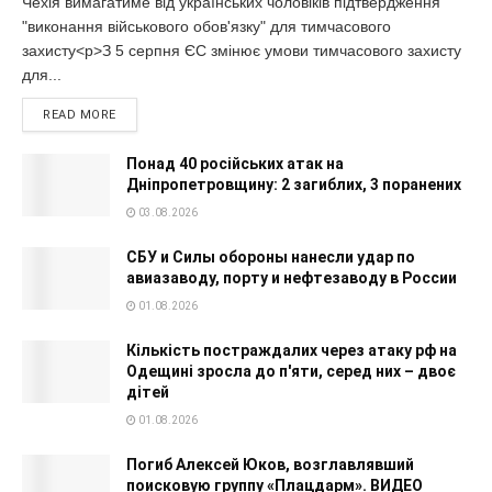
Чехія вимагатиме від українських чоловіків підтвердження
"виконання військового обов'язку" для тимчасового
захисту<p>З 5 серпня ЄС змінює умови тимчасового захисту
для...
READ MORE
Понад 40 російських атак на
Дніпропетровщину: 2 загиблих, 3 поранених
03.08.2026
СБУ и Силы обороны нанесли удар по
авиазаводу, порту и нефтезаводу в России
01.08.2026
Кількість постраждалих через атаку рф на
Одещині зросла до п'яти, серед них – двоє
дітей
01.08.2026
Погиб Алексей Юков, возглавлявший
поисковую группу «Плацдарм». ВИДЕО