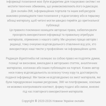
інформації посилання має бути відкритим для пошукових систем і не
містити технічних обмежень, що унеможливлюють його індексацію.
Для онлайн-ЗМІ, інформаційних порталів та інших веб-ресурсів
важливо розміщувати таке посилання у підзаголовку або в першому
абзаці матеріалу, щоб читачі могли швидко перейти до оригінальної
публікації.
Це правило покликане захищати авторські права, забезпечувати
прозорість використання інформації та правильну атрибуцію
матеріалів, отриманих з нашого сайту. Ми цінуємо працю авторів і
редакції, тому очікуємо відповідального ставлення від усіх, хто
використовує наші тексти у професійних чи інформаційних цілях.
Редакція digestmedia.net залишає за собою право не поділяти думки,
позиції чи висновки, викладені в авторських статтях, аналітичних
матеріалах, колонках або інших публікаціях на порталі. Кожен автор
несе повну відповідальність за власну точку зору та достовірність
поданої інформації. Ми також не відповідаємо за зміст матеріалів, які
були передруковані іншими ресурсами, ЗМІ чи платформами, оскільки
не можемо контролювати контекст, форму подачі або зміни, внесені
під час повторного використання матеріалів.
Copyright © 2020-2026 Новини України онлайн