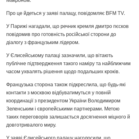
Макроном.
Про це йдеться у заяві палацу, повідомляє BFM TV.
У Парижі нагадали, що речник кремля дмитро пєсков
повідомив про готовність російської сторони до
діалогу з французьким лідером.
У Єлисейському палаці зазначили, що вітають
публічне підтвердження такого наміру та найближчим
часом ухвалять рішення щодо подальших кроків.
Французька сторона також підкреслила, що будь-які
контакти з москвою відбуватимуться у повній
координації з президентом України Володимиром
Зеленським і європейськими партнерами. Метою
таких переговорів залишається досягнення міцного й
довготривалого миру.
У заяві Єлисейського палацу наголосили, що