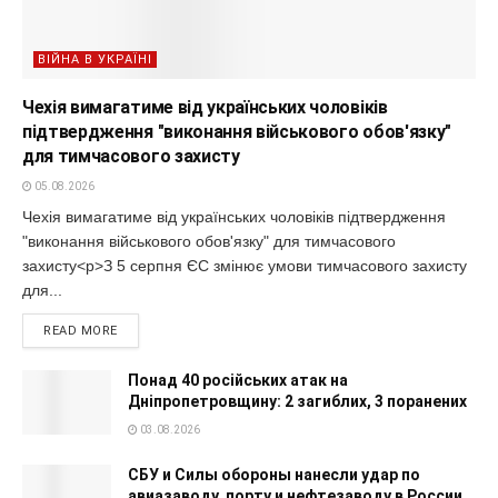
ВІЙНА В УКРАЇНІ
Чехія вимагатиме від українських чоловіків
підтвердження "виконання військового обов'язку"
для тимчасового захисту
05.08.2026
Чехія вимагатиме від українських чоловіків підтвердження
"виконання військового обов'язку" для тимчасового
захисту<p>З 5 серпня ЄС змінює умови тимчасового захисту
для...
READ MORE
Понад 40 російських атак на
Дніпропетровщину: 2 загиблих, 3 поранених
03.08.2026
СБУ и Силы обороны нанесли удар по
авиазаводу, порту и нефтезаводу в России