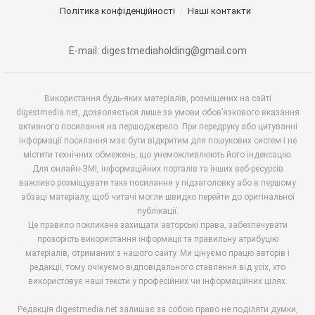
Політика конфіденційності
Наші контакти
E-mail: digestmediaholding@gmail.com
Використання будь-яких матеріалів, розміщених на сайті
digestmedia.net, дозволяється лише за умови обов’язкового вказання
активного посилання на першоджерело. При передруку або цитуванні
інформації посилання має бути відкритим для пошукових систем і не
містити технічних обмежень, що унеможливлюють його індексацію.
Для онлайн-ЗМІ, інформаційних порталів та інших веб-ресурсів
важливо розміщувати таке посилання у підзаголовку або в першому
абзаці матеріалу, щоб читачі могли швидко перейти до оригінальної
публікації.
Це правило покликане захищати авторські права, забезпечувати
прозорість використання інформації та правильну атрибуцію
матеріалів, отриманих з нашого сайту. Ми цінуємо працю авторів і
редакції, тому очікуємо відповідального ставлення від усіх, хто
використовує наші тексти у професійних чи інформаційних цілях.
Редакція digestmedia.net залишає за собою право не поділяти думки,