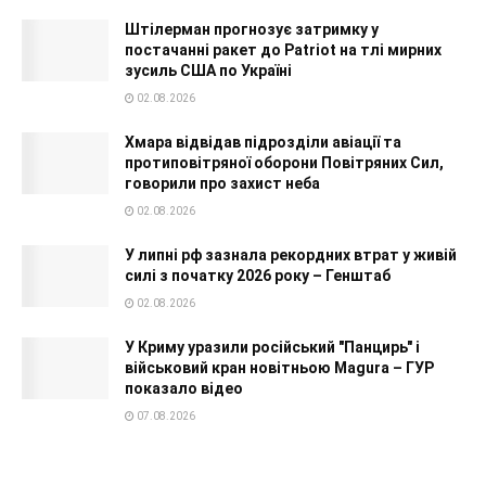
Штілерман прогнозує затримку у
постачанні ракет до Patriot на тлі мирних
зусиль США по Україні
02.08.2026
Хмара відвідав підрозділи авіації та
протиповітряної оборони Повітряних Сил,
говорили про захист неба
02.08.2026
У липні рф зазнала рекордних втрат у живій
силі з початку 2026 року – Генштаб
02.08.2026
У Криму уразили російський "Панцирь" і
військовий кран новітньою Magura – ГУР
показало відео
07.08.2026