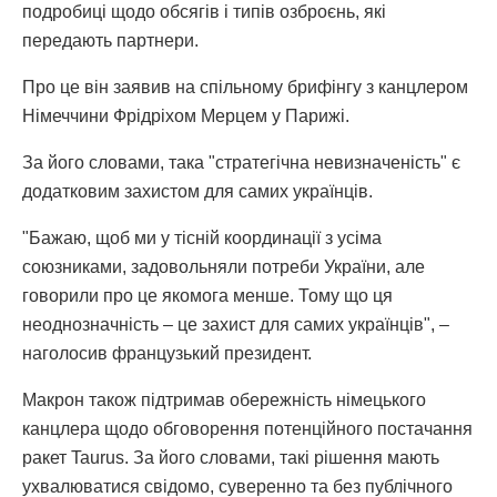
подробиці щодо обсягів і типів озброєнь, які
передають партнери.
Про це він заявив на спільному брифінгу з канцлером
Німеччини Фрідріхом Мерцем у Парижі.
За його словами, така "стратегічна невизначеність" є
додатковим захистом для самих українців.
"Бажаю, щоб ми у тісній координації з усіма
союзниками, задовольняли потреби України, але
говорили про це якомога менше. Тому що ця
неоднозначність – це захист для самих українців", –
наголосив французький президент.
Макрон також підтримав обережність німецького
канцлера щодо обговорення потенційного постачання
ракет Taurus. За його словами, такі рішення мають
ухвалюватися свідомо, суверенно та без публічного