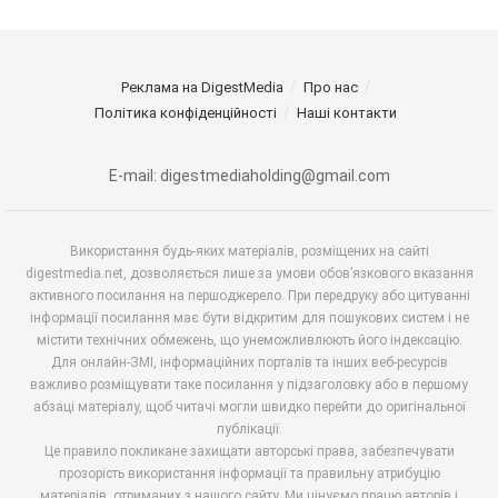
Реклама на DigestMedia
Про нас
Політика конфіденційності
Наші контакти
E-mail: digestmediaholding@gmail.com
Використання будь-яких матеріалів, розміщених на сайті
digestmedia.net, дозволяється лише за умови обов’язкового вказання
активного посилання на першоджерело. При передруку або цитуванні
інформації посилання має бути відкритим для пошукових систем і не
містити технічних обмежень, що унеможливлюють його індексацію.
Для онлайн-ЗМІ, інформаційних порталів та інших веб-ресурсів
важливо розміщувати таке посилання у підзаголовку або в першому
абзаці матеріалу, щоб читачі могли швидко перейти до оригінальної
публікації.
Це правило покликане захищати авторські права, забезпечувати
прозорість використання інформації та правильну атрибуцію
матеріалів, отриманих з нашого сайту. Ми цінуємо працю авторів і