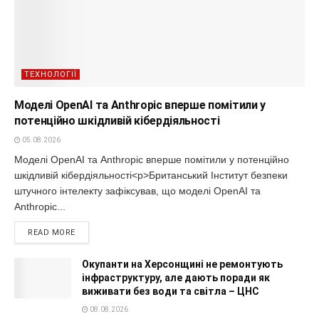
ТЕХНОЛОГІЇ
Моделі OpenAI та Anthropic вперше помітили у
потенційно шкідливій кібердіяльності
05.08.2026
Моделі OpenAI та Anthropic вперше помітили у потенційно
шкідливій кібердіяльності<p>Британський Інститут безпеки
штучного інтелекту зафіксував, що моделі OpenAI та
Anthropic...
READ MORE
Окупанти на Херсонщині не ремонтують
інфраструктуру, але дають поради як
виживати без води та світла – ЦНС
08.08.2026