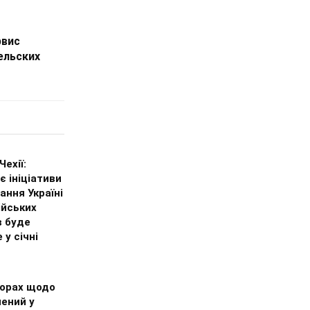
рвис
ельских
Чехії:
 ініціативи
ання Україні
ійських
в буде
 у січні
ворах щодо
нений у