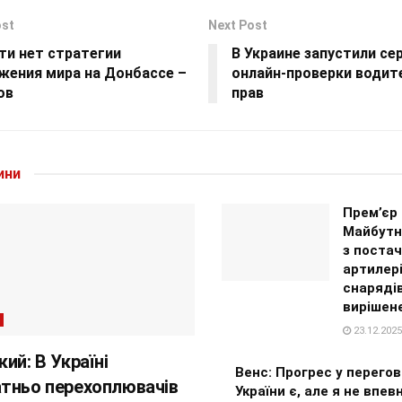
ost
Next Post
ти нет стратегии
В Украине запустили се
жения мира на Донбассе –
онлайн-проверки водит
ов
прав
ини
Прем’єр 
Майбутнє
з постач
артилер
снаряді
вирішене
23.12.2025
ий: В Україні
Венс: Прогрес у перего
тньо перехоплювачів
України є, але я не впев