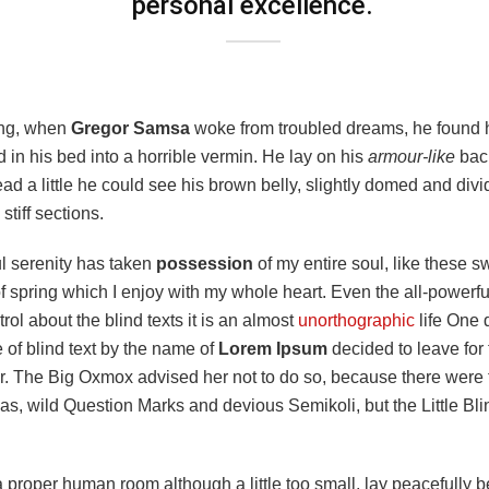
personal excellence.
ng, when
Gregor Samsa
woke from troubled dreams, he found 
 in his bed into a horrible vermin. He lay on his
armour-like
back
head a little he could see his brown belly, slightly domed and div
stiff sections.
l serenity has taken
possession
of my entire soul, like these s
 spring which I enjoy with my whole heart. Even the all-powerfu
rol about the blind texts it is an almost
unorthographic
life One
e of blind text by the name of
Lorem Ipsum
decided to leave for 
. The Big Oxmox advised her not to do so, because there were
, wild Question Marks and devious Semikoli, but the Little Blin
 proper human room although a little too small, lay peacefully b