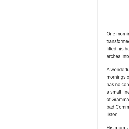
One morni
transformed
lifted his 
arches into 
A wonderfu
mornings of
has no cont
a small lin
of Grammar
bad Commas
listen.
His room, a