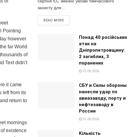
ts of
серпня ЄС змінює умови тимчасового
захисту для...
READ MORE
weet
l Pointing
Понад 40 російських
 day however
атак на
the far World
Дніпропетровщину:
 thousands of
2 загиблих, 3
d Text didn’t
поранених
03.08.2026
re it came
СБУ и Силы обороны
нанесли удар по
left from its
авиазаводу, порту и
and return to
нефтезаводу в
России
01.08.2026
weet mornings
 of existence
Кількість