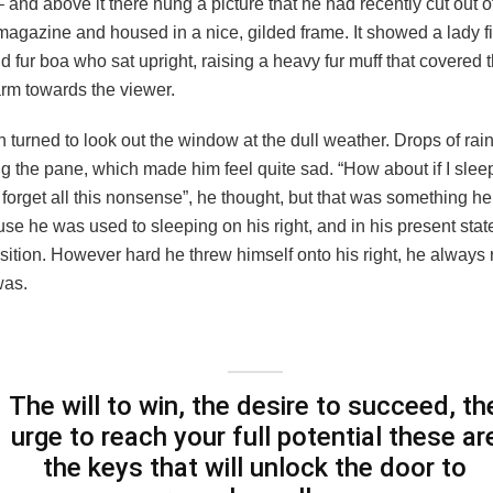
and above it there hung a picture that he had recently cut out o
 magazine and housed in a nice, gilded frame. It showed a lady fi
nd fur boa who sat upright, raising a heavy fur muff that covered 
arm towards the viewer.
 turned to look out the window at the dull weather. Drops of rai
ng the pane, which made him feel quite sad. “How about if I sleep a
 forget all this nonsense”, he thought, but that was something h
se he was used to sleeping on his right, and in his present stat
osition. However hard he threw himself onto his right, he always 
was.
The will to win, the desire to succeed, th
urge to reach your full potential these ar
the keys that will unlock the door to