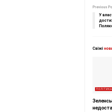
Previous P
У влас
дости
Поляк
Свіжі
нов
ПОЛІТИКА
Зеленськ
недоста