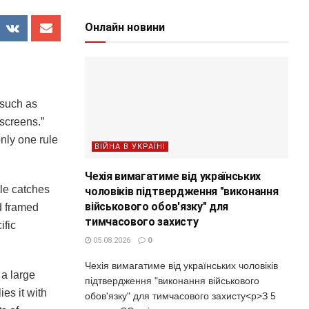
Онлайн новини
 such as
 screens.”
nly one rule
ВІЙНА В УКРАЇНІ
Чехія вимагатиме від українських
tle catches
чоловіків підтвердження "виконання
військового обов'язку" для
d framed
тимчасового захисту
ific
05.08.2026
0
Чехія вимагатиме від українських чоловіків
, a large
підтвердження "виконання військового
es it with
обов'язку" для тимчасового захисту<p>З 5