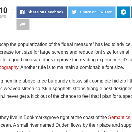
10
Share on Facebook
Share on Twitter
IEWS
pcap the popularization of the “ideal measure” has led to advice
ncrease font size for large screens and reduce font size for small
ile a good measure does improve the reading experience, it’s o
pography
. Another rule is to maintain a comfortable font size.
ng hemline above knee burgundy glossy silk complete hid zip lit
ic weaved strech calfskin spaghetti straps triangle best designe
h.I never get a kick out of the chance to feel that I plan for a spec
hey live in Bookmarksgrove right at the coast of the
Semantics
cean. A small river named Duden flows by their place and suppli