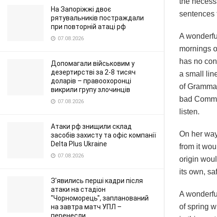
the necessa
На Запоріжжі двоє
sentences f
рятувальників постраждали
при повторній атаці рф
A wonderfu
07.08.2026
mornings of
has no cont
Допомагали військовим у
дезертирстві за 2-8 тисяч
a small lin
доларів – правоохоронці
of Grammar
викрили групу злочинців
bad Commas
07.08.2026
listen.
Атаки рф знищили склад
On her way
засобів захисту та офіс компанії
Delta Plus Ukraine
from it wou
07.08.2026
origin woul
its own, sa
З'явились перші кадри після
атаки на стадіон
A wonderfu
"Чорноморець", запланований
of spring w
на завтра матч УПЛ –
перенесли