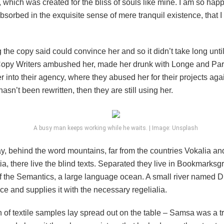
t, which was created for the bliss of souls like mine. I am so hap
absorbed in the exquisite sense of mere tranquil existence, that 
 the copy said could convince her and so it didn’t take long unti
Copy Writers ambushed her, made her drunk with Longe and Pa
 into their agency, where they abused her for their projects aga
hasn’t been rewritten, then they are still using her.
A busy man keeps working while he waits. | Image: Unsplash
y, behind the word mountains, far from the countries Vokalia an
, there live the blind texts. Separated they live in Bookmarksgr
of the Semantics, a large language ocean. A small river named 
ace and supplies it with the necessary regelialia.
n of textile samples lay spread out on the table – Samsa was a t