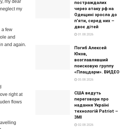
py, my dear
постраждалих
через атаку рф на
I neglect my
Одещині зросла до
п'яти, серед них –
двоє дітей
l a few
01.08.2026
role and
in and again.
Погиб Алексей
Юков,
возглавлявший
поисковую группу
«Плацдарм». ВИДЕО
05.08.2026
d
США ведуть
ove right at
переговори про
Duden flows
надання Україні
технологій Patriot –
ЗМІ
ravelling
02.08.2026