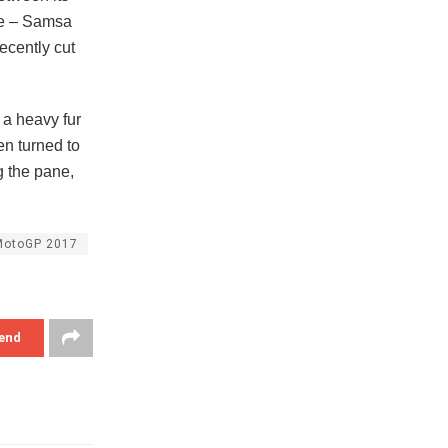
ble – Samsa
ecently cut
g a heavy fur
en turned to
g the pane,
MotoGP 2017
end