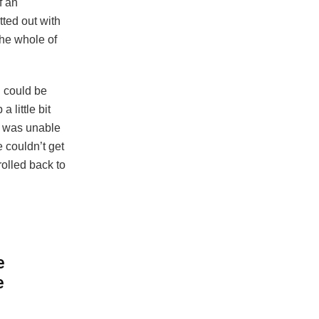
f an
tted out with
the whole of
n could be
 little bit
e was unable
e couldn’t get
rolled back to
e
e