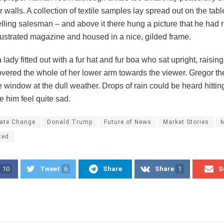
ar walls. A collection of textile samples lay spread out on the ta
lling salesman – and above it there hung a picture that he had r
llustrated magazine and housed in a nice, gilded frame.
 lady fitted out with a fur hat and fur boa who sat upright, raisin
overed the whole of her lower arm towards the viewer. Gregor th
e window at the dull weather. Drops of rain could be heard hittin
 him feel quite sad.
ate Change
Donald Trump
Future of News
Market Stories
ted
10
Tweet
6
Share
Share
1
S