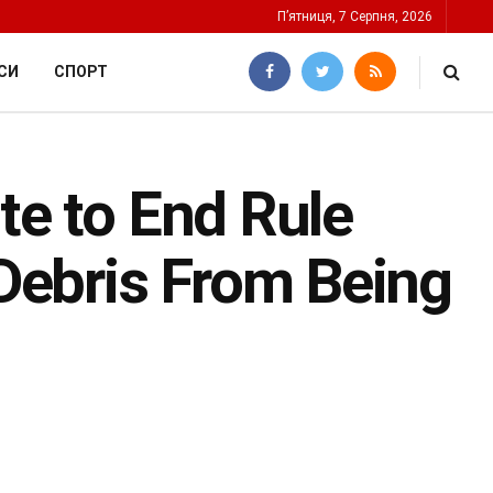
П’ятниця, 7 Серпня, 2026
СИ
СПОРТ
e to End Rule
Debris From Being