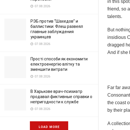
in this spo
07.08.2026
friend, so 
talents.
РЭБ против “Шахедов” и
баллистики: Флеш развеял
But nothing
главные заблуждения
украинцев
insidious 
07.08.2026
dragged her
And if she 
Прості способи як економити
електроенергію влітку та
зменшити витрати
07.08.2026
Far far awa
В Харькове врач-психиатр
Consonantia
продавал фиктивные справки о
непригодности к службе
the coast 
07.08.2026
by their pl
A collectio
LOAD MORE