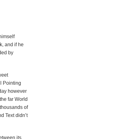
himself
, and if he
ided by
weet
l Pointing
 day however
the far World
 thousands of
d Text didn’t
etween its