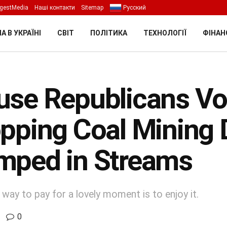
gestMedia
Наші контакти
Sitemap
Русский
А В УКРАЇНІ
СВІТ
ПОЛІТИКА
ТЕХНОЛОГІЇ
ФІНАН
se Republicans Vot
pping Coal Mining 
mped in Streams
way to pay for a lovely moment is to enjoy it.
0