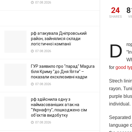
07.08.2026
24
8
SHARES
V
рф атакувала Дніпровський
район, зайнялися склади
D
логістичної компанії
ro
07.08.2026
“I
Wh
ГУР заявило про "парад" Magura
for
good ty
біля Криму "до Дня Ялти" –
показали ексклюзивні кадри
Strech lini
07.08.2026
rayon. Tun
purple blus
рф здійснила одну з
individual.
наймасованіших атак на
"Укрнафту", пошкоджено сім
об’єктів видобутку
Separated t
07.08.2026
language o