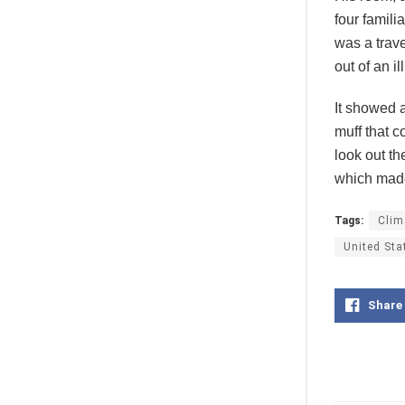
four famili
was a trave
out of an i
It showed a
muff that c
look out th
which made
Tags:
Clim
United Sta
Share