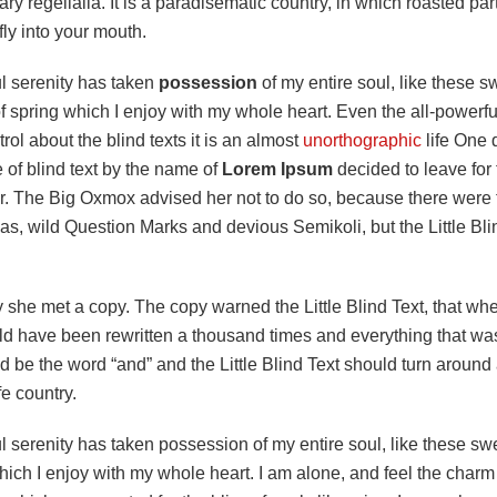
ry regelialia. It is a paradisematic country, in which roasted par
ly into your mouth.
l serenity has taken
possession
of my entire soul, like these s
 spring which I enjoy with my whole heart. Even the all-powerfu
rol about the blind texts it is an almost
unorthographic
life One
e of blind text by the name of
Lorem Ipsum
decided to leave for 
. The Big Oxmox advised her not to do so, because there were
, wild Question Marks and devious Semikoli, but the Little Blin
 she met a copy. The copy warned the Little Blind Text, that whe
ld have been rewritten a thousand times and everything that was 
d be the word “and” and the Little Blind Text should turn around 
fe country.
l serenity has taken possession of my entire soul, like these s
hich I enjoy with my whole heart. I am alone, and feel the charm