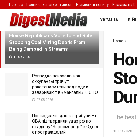
Про нас
Політика конфіденційності
Розмістити новину
Реклама на Di
LATEST
TRENDING
Filter
УКРАЇНА
ВІЙН
House Republicans Vote to End Rule
Home
Stopping Coal Mining Debris From
Being Dumped in Streams
Hou
18.09.2020
Sto
Разведка показала, как
оккупанты прячут
ракетоносители под воду и
Du
заваривают в «мангалы». ФОТО
07.08.2026
Пошкоджено дах та трибуни – в
The best 
ОВА підтвердили удар рф по
стадіону "Чорноморець" в Одесі,
18.09.2020
є постраждалий