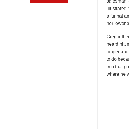
salesman – 
illustrated
a fur hat a
her lower 
Gregor then
heard hitti
longer and
to do becau
into that p
where he 