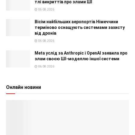
тлі викриттів про злами ШІ
06.08.2026
Вісім найбільших аеропортів Німеччини
терміново оснащують системами захисту
від дронів
06.08.2026
Meta услід за Anthropic і OpenAI заявила про
злам своєю ШІ-моделлю іншої системи
06.08.2026
Онлайн новини