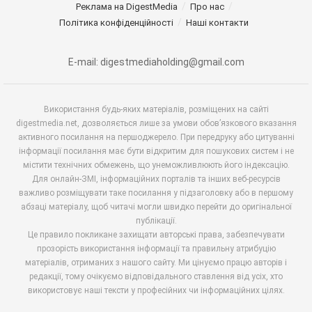
Реклама на DigestMedia
Про нас
Політика конфіденційності
Наші контакти
E-mail: digestmediaholding@gmail.com
Використання будь-яких матеріалів, розміщених на сайті
digestmedia.net, дозволяється лише за умови обов’язкового вказання
активного посилання на першоджерело. При передруку або цитуванні
інформації посилання має бути відкритим для пошукових систем і не
містити технічних обмежень, що унеможливлюють його індексацію.
Для онлайн-ЗМІ, інформаційних порталів та інших веб-ресурсів
важливо розміщувати таке посилання у підзаголовку або в першому
абзаці матеріалу, щоб читачі могли швидко перейти до оригінальної
публікації.
Це правило покликане захищати авторські права, забезпечувати
прозорість використання інформації та правильну атрибуцію
матеріалів, отриманих з нашого сайту. Ми цінуємо працю авторів і
редакції, тому очікуємо відповідального ставлення від усіх, хто
використовує наші тексти у професійних чи інформаційних цілях.