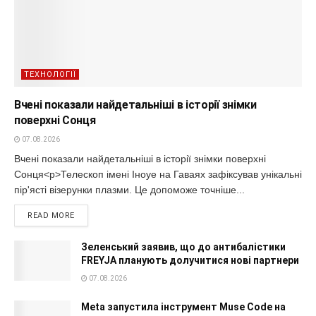
ТЕХНОЛОГІЇ
Вчені показали найдетальніші в історії знімки
поверхні Сонця
07.08.2026
Вчені показали найдетальніші в історії знімки поверхні
Сонця<p>Телескоп імені Іноуе на Гаваях зафіксував унікальні
пір'ясті візерунки плазми. Це допоможе точніше...
READ MORE
Зеленський заявив, що до антибалістики
FREYJA планують долучитися нові партнери
07.08.2026
Meta запустила інструмент Muse Code на