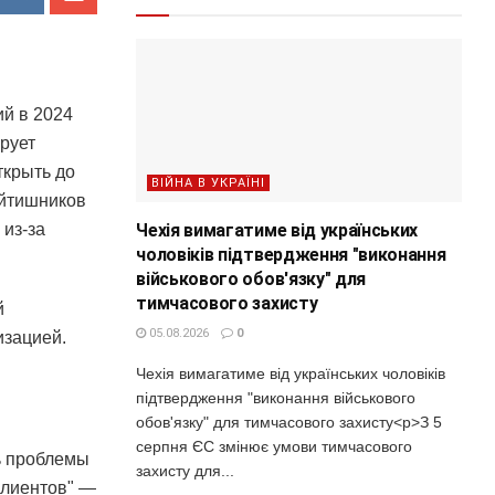
ий в 2024
ирует
ткрыть до
ВІЙНА В УКРАЇНІ
айтишников
Чехія вимагатиме від українських
 из-за
чоловіків підтвердження "виконання
військового обов'язку" для
тимчасового захисту
й
05.08.2026
0
изацией.
Чехія вимагатиме від українських чоловіків
підтвердження "виконання військового
обов'язку" для тимчасового захисту<p>З 5
серпня ЄС змінює умови тимчасового
ть проблемы
захисту для...
 клиентов" —