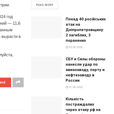
трии.
READ MORE
024 год
Понад 40 російських
аний — 11,6
атак на
Дніпропетровщину:
 данным
2 загиблих, 3
я вырасти в
поранених
03.08.2026
луйста,
СБУ и Силы обороны
нанесли удар по
авиазаводу, порту и
нефтезаводу в
России
end
01.08.2026
Кількість
постраждалих
через атаку рф на