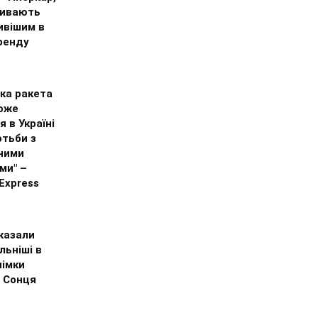
зивають
ивішим в
бренду
ка ракета
оже
я в Україні
отьби з
ними
ми" –
Express
казали
льніші в
німки
і Сонця