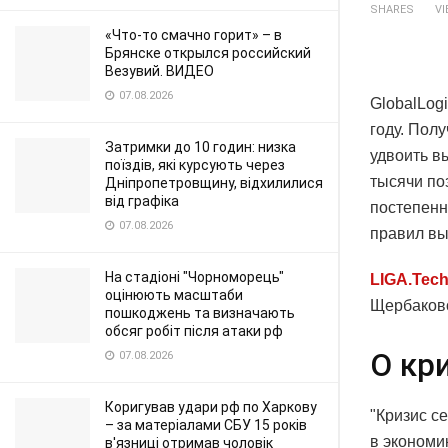
SHARES
V
«Что-то смачно горит» – в
Брянске открылся российский
Везувий. ВИДЕО
07.08.2026
GlobalLog
году. Пол
Затримки до 10 годин: низка
удвоить в
поїздів, які курсують через
тысячи по
Дніпропетровщину, відхилилися
від графіка
постепенн
07.08.2026
правил вы
На стадіоні "Чорноморець"
LIGA.Tec
оцінюють масштаби
Щербаково
пошкоджень та визначають
обсяг робіт після атаки рф
О кри
07.08.2026
Коригував удари рф по Харкову
"Кризис се
– за матеріалами СБУ 15 років
в экономик
в'язниці отримав чоловік