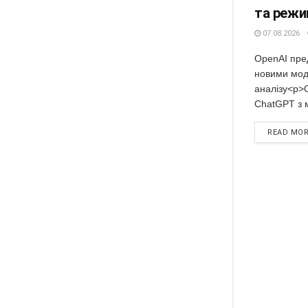
та режи
07.08.2026
OpenAI пре
новими мод
аналізу<p>
ChatGPT з м
READ MO