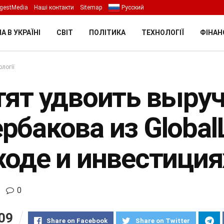
gestMedia
Наші контакти
Sitemap
Русский
А В УКРАЇНІ
СВІТ
ПОЛІТИКА
ТЕХНОЛОГІЇ
ФІНАН
логії
тят удвоить выруч
рбакова из GlobalL
ходе и инвестиция
0
09
Share on Facebook
Share on Twitter