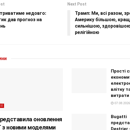
ost
Next Post
 триватиме недовго:
Трамп: Ми, всі разом, з
ик дав прогноз на
Америку більшою, кращ
нь
сильнішою, здоровішою
релігійною
ини
Прості с
економи
електро
влітку т
витрати
07.08.2026
ІЇ
Bugatti
представила оновлення
предста
 з новими моделями
Destrier 