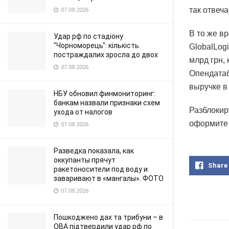
так отвеч
07.08.2026
В то же в
Удар рф по стадіону
"Чорноморець": кількість
GlobalLog
постраждалих зросла до двох
млрд грн,
07.08.2026
Опендатаб
выручке в
НБУ обновил финмониторинг:
банкам назвали признаки схем
Разблокир
ухода от налогов
оформите 
07.08.2026
Разведка показала, как
оккупанты прячут
Share
ракетоносители под воду и
заваривают в «мангалы». ФОТО
07.08.2026
Пошкоджено дах та трибуни – в
ОВА підтвердили удар рф по