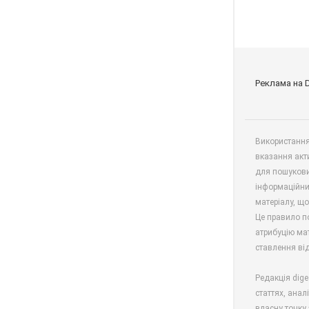
Реклама на 
Використання 
вказання акт
для пошукови
інформаційни
матеріалу, що
Це правило п
атрибуцію мат
ставлення від
Редакція dige
статтях, анал
власну точку 