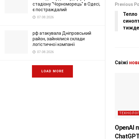
стадіону "Чорноморець" в Одесі,
Previous P
є постраждалий
Тепло
07.08.2026
синопт
тижде
рф атакувала Дніпровський
район, зайнялися склади
логістичної компанії
07.08.2026
Свіжі
нов
LOAD MORE
ТЕХНОЛОГ
OpenAI 
ChatGPT