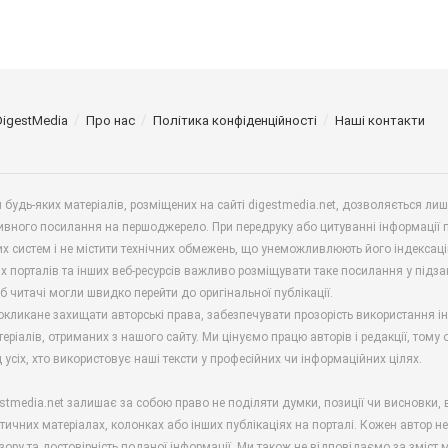
DigestMedia
Про нас
Політика конфіденційності
Наші контакти
будь-яких матеріалів, розміщених на сайті digestmedia.net, дозволяється ли
ивного посилання на першоджерело. При передруку або цитуванні інформації 
х систем і не містити технічних обмежень, що унеможливлюють його індексаці
х порталів та інших веб-ресурсів важливо розміщувати таке посилання у підз
б читачі могли швидко перейти до оригінальної публікації.
окликане захищати авторські права, забезпечувати прозорість використання і
еріалів, отриманих з нашого сайту. Ми цінуємо працю авторів і редакції, тому
 усіх, хто використовує наші тексти у професійних чи інформаційних цілях.
stmedia.net залишає за собою право не поділяти думки, позиції чи висновки, 
ітичних матеріалах, колонках або інших публікаціях на порталі. Кожен автор н
зору та достовірність поданої інформації. Ми також не відповідаємо за зміст м