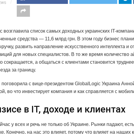
IEWS
ic возглавила список самых доходных украинских IT-компан
ученные средства — 11,6 млрд грн. В этом году бизнес план
ыручку, развить направление искусственного интеллекта и о
зиций для новых специалистов. В то же время количество 
о сокращается, а общаться с клиентами становится труднее
езда за границу.
h
поговорила с вице-президентом GlobalLogic Украина Анно
й, во что инвестирует компания и как справляется с мобил
зисе в IT, доходе и клиентах
йчас у всех и речь не только об Украине. Рынки падают, ес
е. Конечно, на нас это влияет, потому что влияет на наших