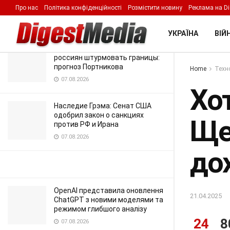
доходе и инвестициях в ИИ
Про нас
Політика конфіденційності
Розмістити новину
Реклама на Di
LATEST
TRENDING
Filter
21.04.2025
УКРАЇНА
ВІЙН
Атаки на Москву заставят
россиян штурмовать границы:
прогноз Портникова
Home
Техно
07.08.2026
Хо
Наследие Грэма: Сенат США
одобрил закон о санкциях
Ще
против РФ и Ирана
07.08.2026
до
OpenAI представила оновлення
21.04.2025
ChatGPT з новими моделями та
режимом глибшого аналізу
24
8
07.08.2026