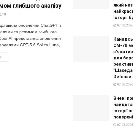
мом глибшого аналізу
який на
найкрас
0
історії 
дставила оновлення ChatGPT з
07.08.2026
елями та режимом глибшого
OpenAI представила оновлення
Канадсь
оделями GPT-5.6 Sol та Luna,...
CM-70 м
з'явитис
для бор
RE
реактив
"Шахеда
Defense 
07.08.2026
Вчені по
найдета
історії з
поверхн
07.08.2026