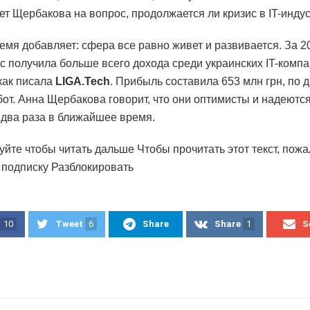
ает Щербакова на вопрос, продолжается ли кризис в IT-индус
ремя добавляет: сфера все равно живет и развивается. За 2
ic получила больше всего дохода среди украинских IT-комп
 как писала
LIGA.Tech
. Прибыль составила 653 млн грн, по
от. Анна Щербакова говорит, что они оптимисты и надеютс
 два раза в ближайшее время.
уйте чтобы читать дальше Чтобы прочитать этот текст, пожа
подписку Разблокировать
10
Tweet
6
Share
Share
1
S