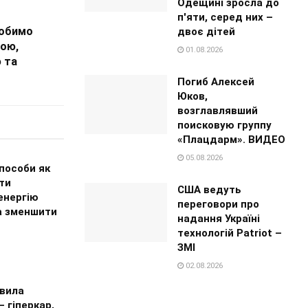
Одещині зросла до
п'яти, серед них –
робимо
двоє дітей
ою,
01.08.2026
 та
Погиб Алексей
Юков,
возглавлявший
поисковую группу
«Плацдарм». ВИДЕО
05.08.2026
пособи як
ти
США ведуть
енергію
переговори про
а зменшити
надання Україні
технологій Patriot –
ЗМІ
02.08.2026
вила
– гіперкар,