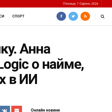
П’ятниця, 7 Серпня, 2026
СИ
СПОРТ
ку. Анна
ogic о найме,
х в ИИ
Онлайн новини