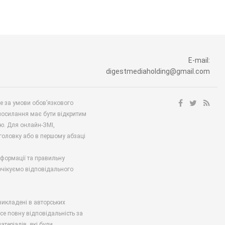
E-mail:
digestmediaholding@gmail.com
ше за умови обов’язкового
посилання має бути відкритим
ю. Для онлайн-ЗМІ,
аголовку або в першому абзаці
нформації та правильну
 очікуємо відповідального
викладені в авторських
есе повну відповідальність за
атеріалів, які були