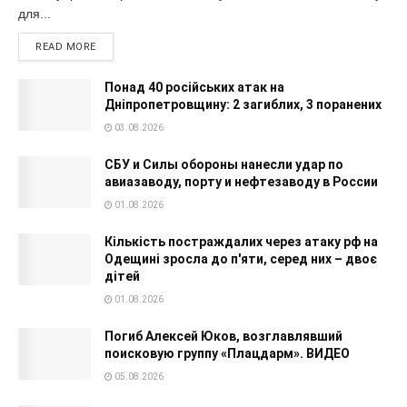
для...
READ MORE
Понад 40 російських атак на
Дніпропетровщину: 2 загиблих, 3 поранених
03.08.2026
СБУ и Силы обороны нанесли удар по
авиазаводу, порту и нефтезаводу в России
01.08.2026
Кількість постраждалих через атаку рф на
Одещині зросла до п'яти, серед них – двоє
дітей
01.08.2026
Погиб Алексей Юков, возглавлявший
поисковую группу «Плацдарм». ВИДЕО
05.08.2026