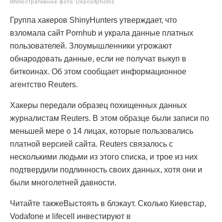
Иллюстративное фото: Depositphotos
Группа хакеров ShinyHunters утверждает, что
взломала сайт Pornhub и украла данные платных
пользователей. Злоумышленники угрожают
обнародовать данные, если не получат выкуп в
биткоинах. Об этом сообщает информационное
агентство Reuters.
Хакеры передали образец похищенных данных
журналистам Reuters. В этом образце были записи по
меньшей мере о 14 лицах, которые пользовались
платной версией сайта. Reuters связалось с
несколькими людьми из этого списка, и трое из них
подтвердили подлинность своих данных, хотя они и
были многолетней давности.
Читайте такжеВыстоять в блэкаут. Сколько Киевстар,
Vodafone и lifecell инвестируют в