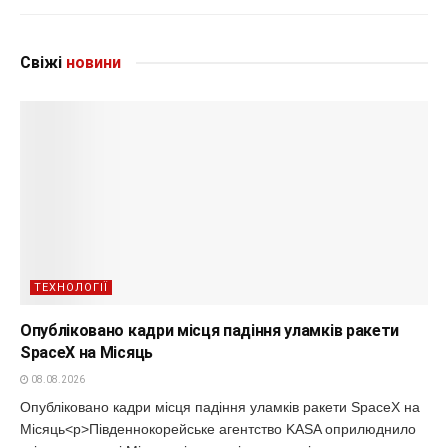
Свіжі
новини
ТЕХНОЛОГІЇ
Опубліковано кадри місця падіння уламків ракети
SpaceX на Місяць
08.08.2026
Опубліковано кадри місця падіння уламків ракети SpaceX на
Місяць<p>Південнокорейське агентство KASA оприлюднило