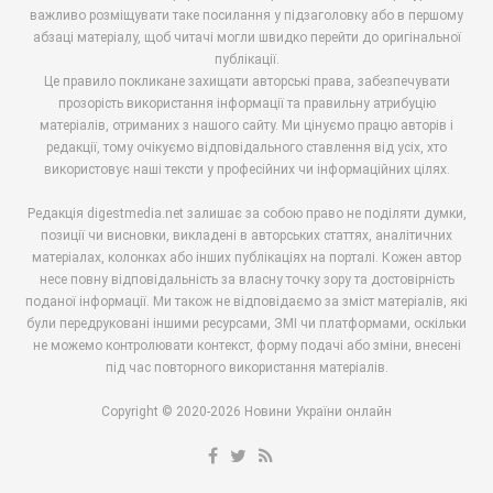
важливо розміщувати таке посилання у підзаголовку або в першому
абзаці матеріалу, щоб читачі могли швидко перейти до оригінальної
публікації.
Це правило покликане захищати авторські права, забезпечувати
прозорість використання інформації та правильну атрибуцію
матеріалів, отриманих з нашого сайту. Ми цінуємо працю авторів і
редакції, тому очікуємо відповідального ставлення від усіх, хто
використовує наші тексти у професійних чи інформаційних цілях.
Редакція digestmedia.net залишає за собою право не поділяти думки,
позиції чи висновки, викладені в авторських статтях, аналітичних
матеріалах, колонках або інших публікаціях на порталі. Кожен автор
несе повну відповідальність за власну точку зору та достовірність
поданої інформації. Ми також не відповідаємо за зміст матеріалів, які
були передруковані іншими ресурсами, ЗМІ чи платформами, оскільки
не можемо контролювати контекст, форму подачі або зміни, внесені
під час повторного використання матеріалів.
Copyright © 2020-2026 Новини України онлайн