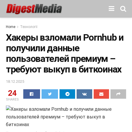
Home
Технології
Хакеры взломали Pornhub и
получили данные
пользователей премиум –
требуют выкуп в биткоинах
18.12.2025
24
SHARES