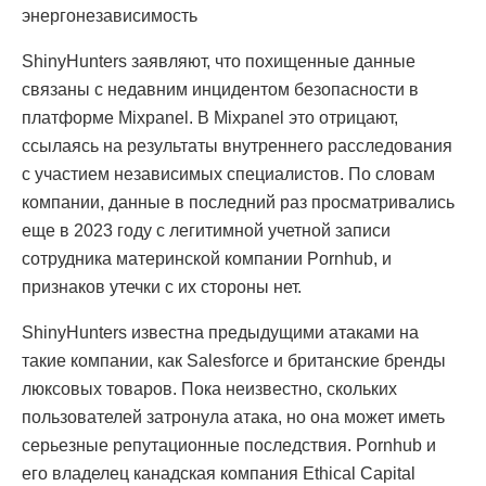
энергонезависимость
ShinyHunters заявляют, что похищенные данные
связаны с недавним инцидентом безопасности в
платформе Mixpanel. В Mixpanel это отрицают,
ссылаясь на результаты внутреннего расследования
с участием независимых специалистов. По словам
компании, данные в последний раз просматривались
еще в 2023 году с легитимной учетной записи
сотрудника материнской компании Pornhub, и
признаков утечки с их стороны нет.
ShinyHunters известна предыдущими атаками на
такие компании, как Salesforce и британские бренды
люксовых товаров. Пока неизвестно, скольких
пользователей затронула атака, но она может иметь
серьезные репутационные последствия. Pornhub и
его владелец канадская компания Ethical Capital