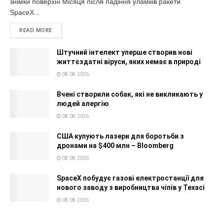
знімки поверхні Місяця після падіння уламків ракети
SpaceX...
READ MORE
Штучний інтелект уперше створив нові
життєздатні віруси, яких немає в природі
08.08.2026
Вчені створили собак, які не викликають у
людей алергію
08.08.2026
США купують лазери для боротьби з
дронами на $400 млн – Bloomberg
08.08.2026
SpaceX побудує газові електростанції для
нового заводу з виробництва чіпів у Техасі
08.08.2026