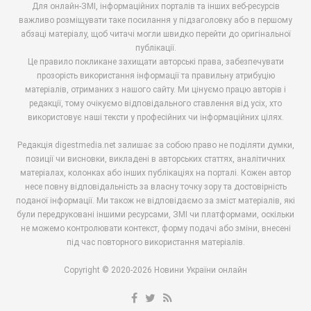
Для онлайн-ЗМІ, інформаційних порталів та інших веб-ресурсів
важливо розміщувати таке посилання у підзаголовку або в першому
абзаці матеріалу, щоб читачі могли швидко перейти до оригінальної
публікації.
Це правило покликане захищати авторські права, забезпечувати
прозорість використання інформації та правильну атрибуцію
матеріалів, отриманих з нашого сайту. Ми цінуємо працю авторів і
редакції, тому очікуємо відповідального ставлення від усіх, хто
використовує наші тексти у професійних чи інформаційних цілях.
Редакція digestmedia.net залишає за собою право не поділяти думки,
позиції чи висновки, викладені в авторських статтях, аналітичних
матеріалах, колонках або інших публікаціях на порталі. Кожен автор
несе повну відповідальність за власну точку зору та достовірність
поданої інформації. Ми також не відповідаємо за зміст матеріалів, які
були передруковані іншими ресурсами, ЗМІ чи платформами, оскільки
не можемо контролювати контекст, форму подачі або зміни, внесені
під час повторного використання матеріалів.
Copyright © 2020-2026 Новини України онлайн