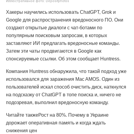
Иллюстративное фото: Depositphotos
Хакеры научились использовать ChatGPT, Grok и
Google для распространения вредоносного ПО. Они
создают открытые диалоги с чат-ботами по
популярным поисковым запросам, в которых
заставляют ИИ предлагать вредоносные команды.
Затем эти чаты продвигаются в Google как
спонсируемые ссылки. Об этом сообщает Huntress.
Компания Huntress обнаружила, что такой подход уже
использовался для заражения Mac AMOS. Один из
пользователей искал способ очистить диск, наткнулся
на подсказку от ChatGPT в топе поиска и, ничего не
подозревая, выполнил вредоносную команду.
Читайте такжеРост на 80%. Почему в Украине
дорожает оперативная память и когда ждать
снижения цен