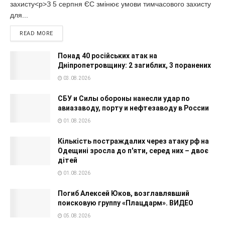
захисту<p>З 5 серпня ЄС змінює умови тимчасового захисту
для...
READ MORE
Понад 40 російських атак на
Дніпропетровщину: 2 загиблих, 3 поранених
03.08.2026
СБУ и Силы обороны нанесли удар по
авиазаводу, порту и нефтезаводу в России
01.08.2026
Кількість постраждалих через атаку рф на
Одещині зросла до п'яти, серед них – двоє
дітей
01.08.2026
Погиб Алексей Юков, возглавлявший
поисковую группу «Плацдарм». ВИДЕО
05.08.2026