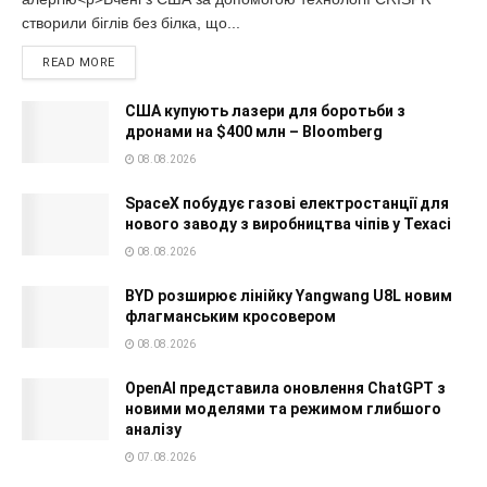
створили біглів без білка, що...
READ MORE
США купують лазери для боротьби з
дронами на $400 млн – Bloomberg
08.08.2026
SpaceX побудує газові електростанції для
нового заводу з виробництва чіпів у Техасі
08.08.2026
BYD розширює лінійку Yangwang U8L новим
флагманським кросовером
08.08.2026
OpenAI представила оновлення ChatGPT з
новими моделями та режимом глибшого
аналізу
07.08.2026