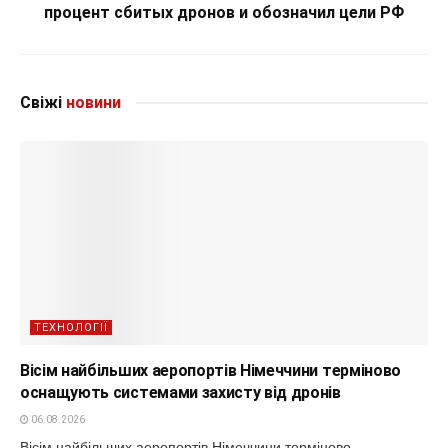
процент сбитых дронов и обозначил цели РФ
Свіжі
новини
ТЕХНОЛОГІЇ
Вісім найбільших аеропортів Німеччини терміново
оснащують системами захисту від дронів
06.08.2026
Вісім найбільших аеропортів Німеччини терміново