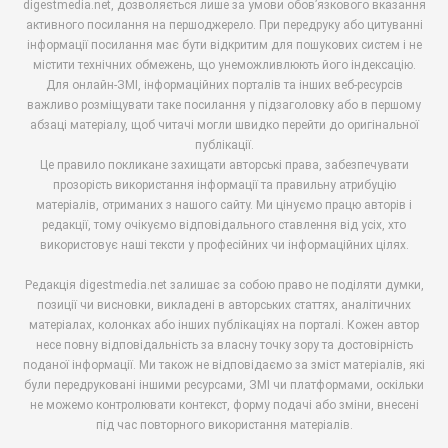
digestmedia.net, дозволяється лише за умови обов’язкового вказання
активного посилання на першоджерело. При передруку або цитуванні
інформації посилання має бути відкритим для пошукових систем і не
містити технічних обмежень, що унеможливлюють його індексацію.
Для онлайн-ЗМІ, інформаційних порталів та інших веб-ресурсів
важливо розміщувати таке посилання у підзаголовку або в першому
абзаці матеріалу, щоб читачі могли швидко перейти до оригінальної
публікації.
Це правило покликане захищати авторські права, забезпечувати
прозорість використання інформації та правильну атрибуцію
матеріалів, отриманих з нашого сайту. Ми цінуємо працю авторів і
редакції, тому очікуємо відповідального ставлення від усіх, хто
використовує наші тексти у професійних чи інформаційних цілях.
Редакція digestmedia.net залишає за собою право не поділяти думки,
позиції чи висновки, викладені в авторських статтях, аналітичних
матеріалах, колонках або інших публікаціях на порталі. Кожен автор
несе повну відповідальність за власну точку зору та достовірність
поданої інформації. Ми також не відповідаємо за зміст матеріалів, які
були передруковані іншими ресурсами, ЗМІ чи платформами, оскільки
не можемо контролювати контекст, форму подачі або зміни, внесені
під час повторного використання матеріалів.