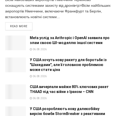
оснащують системами захисту від дронів<p>Вісім найбільших
аеропортів Німеччини, включаючи Франкфурт та Берлін,
встановлюють новітні системи...
READ MORE
Meta услід за Anthropic і OpenAI заявила про
злам своєю ШІ-моделлю іншої системи
06.08.2026
У США хочуть нову ракету для боротьби із
"Шахедами", але її головною проблемою
може стати ціна
06.08.2026
США вичерпали майже 80% ключових ракет
THAAD під час війни з Іраном – CNN
06.08.2026
У США розробляють нову далекобійну
версію бомби StormBreaker з реактивним