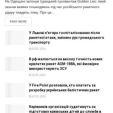
На Одещині затонув турецький суховантаж Golden Leo, який
зазнав важких пошкоджень під час російського ракетного
удару тиждень тому. Про це...
READ MORE
У Львові п'ятеро госпіталізованих після
ракетної атаки, змінено рух громадського
транспорту
30.07.2026
В рф жаліються на високу точність нових
крилатих ракет AGM-188A, які ймовірно
використовують ЗСУ
26.07.2026
У Fire Point розповіли, хто платить за
розробку українських балістичних ракет
30.07.2026
Керівників організацій судитимуть за
підготовку кримських дітей до служби в