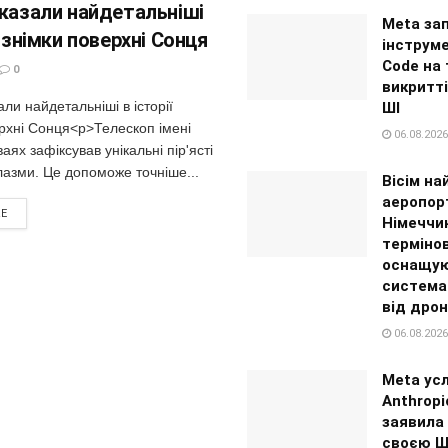
оказали найдетальніші
Meta за
ї знімки поверхні Сонця
інструм
Code на 
0
викритті
али найдетальніші в історії
ШІ
рхні Сонця<p>Телескоп імені
06.08.2026
аях зафіксував унікальні пір'ясті
лазми. Це допоможе точніше...
Вісім на
аеропор
RE
Німеччи
терміно
оснащу
система
від дрон
06.08.2026
Meta усл
Anthropi
заявила
своєю Ш