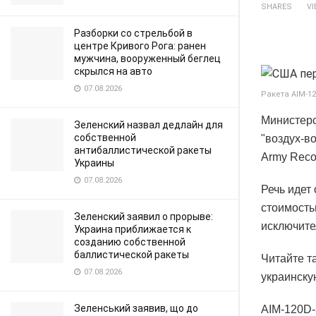
SHARES
V
Разборки со стрельбой в
центре Кривого Рога: ранен
мужчина, вооруженный беглец
скрылся на авто
07.08.2026
Ракета AIM-12
Министерс
Зеленский назвал дедлайн для
собственной
"воздух-в
антибаллистической ракеты
Army Recog
Украины
07.08.2026
Речь идет
стоимость
Зеленский заявил о прорыве:
исключите
Украина приближается к
созданию собственной
баллистической ракеты
Читайте т
07.08.2026
украинск
Зеленський заявив, що до
AIM-120D-