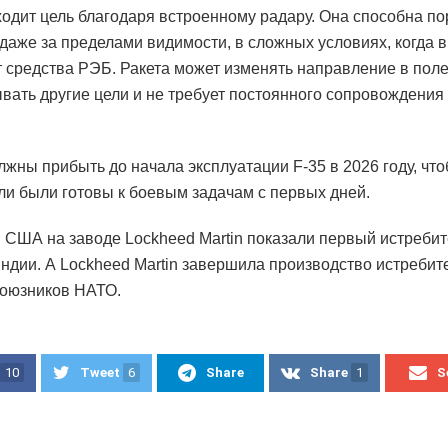
ходит цель благодаря встроенному радару. Она способна п
даже за пределами видимости, в сложных условиях, когда в
 средства РЭБ. Ракета может изменять направление в поле
вать другие цели и не требует постоянного сопровождения
лжны прибыть до начала эксплуатации F-35 в 2026 году, чт
ли были готовы к боевым задачам с первых дней.
 США на заводе Lockheed Martin показали первый истребит
ндии. А Lockheed Martin завершила производство истребит
союзников НАТО.
10
Tweet
6
Share
Share
1
S