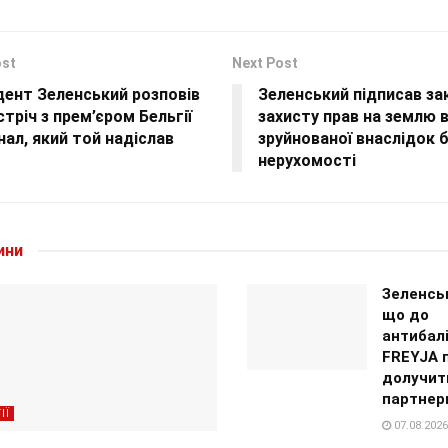
ost
Next Post
дент Зеленський розповів
Зеленський підписав з
стріч з прем’єром Бельгії
захисту прав на землю 
нал, який той надіслав
зруйнованої внаслідок 
нерухомості
ини
Зеленсь
що до
антибал
FREYJA 
долучит
партнер
ІЇ
07.08.2026