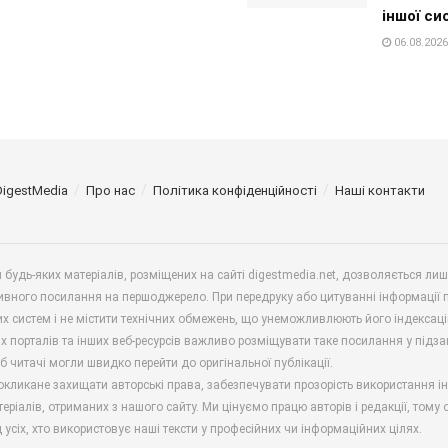
іншої си
06.08.2026
DigestMedia
Про нас
Політика конфіденційності
Наші контакти
будь-яких матеріалів, розміщених на сайті digestmedia.net, дозволяється ли
ивного посилання на першоджерело. При передруку або цитуванні інформації 
х систем і не містити технічних обмежень, що унеможливлюють його індексаці
х порталів та інших веб-ресурсів важливо розміщувати таке посилання у підз
б читачі могли швидко перейти до оригінальної публікації.
окликане захищати авторські права, забезпечувати прозорість використання і
еріалів, отриманих з нашого сайту. Ми цінуємо працю авторів і редакції, тому
 усіх, хто використовує наші тексти у професійних чи інформаційних цілях.