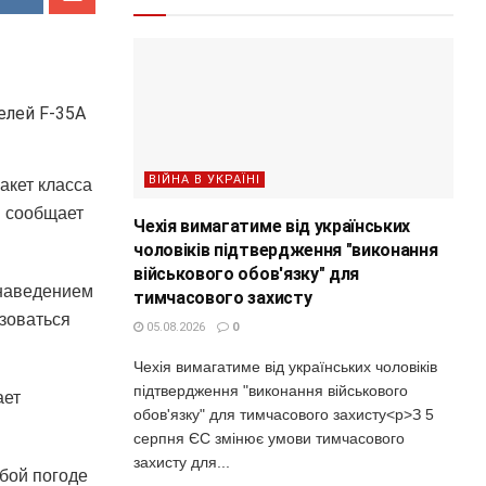
ВІЙНА В УКРАЇНІ
акет класса
м сообщает
Чехія вимагатиме від українських
чоловіків підтвердження "виконання
військового обов'язку" для
-наведением
тимчасового захисту
ьзоваться
05.08.2026
0
Чехія вимагатиме від українських чоловіків
підтвердження "виконання військового
ает
обов'язку" для тимчасового захисту<p>З 5
серпня ЄС змінює умови тимчасового
захисту для...
юбой погоде