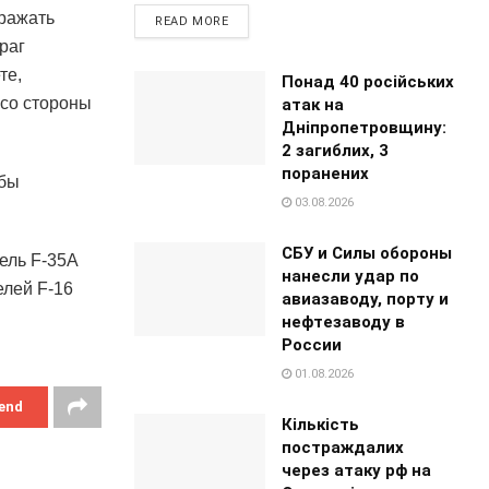
оражать
READ MORE
раг
те,
Понад 40 російських
 со стороны
атак на
Дніпропетровщину:
2 загиблих, 3
поранених
обы
03.08.2026
СБУ и Силы обороны
ель F-35A
нанесли удар по
елей F-16
авиазаводу, порту и
нефтезаводу в
России
01.08.2026
end
Кількість
постраждалих
через атаку рф на