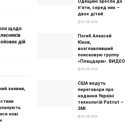
Одещині зросла до
п'яти, серед них –
двоє дітей
01.08.2026
акон щодо
власників
Погиб Алексей
бойових дій
Юков,
возглавлявший
поисковую группу
«Плацдарм». ВИДЕО
05.08.2026
США ведуть
кий заявив,
переговори про
надання Україні
істики
технологій Patriot –
планують
ЗМІ
ися нові
02.08.2026
и