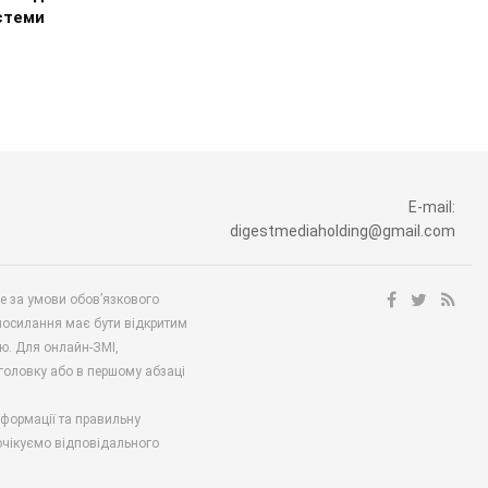
стеми
E-mail:
digestmediaholding@gmail.com
ше за умови обов’язкового
посилання має бути відкритим
ю. Для онлайн-ЗМІ,
аголовку або в першому абзаці
нформації та правильну
 очікуємо відповідального