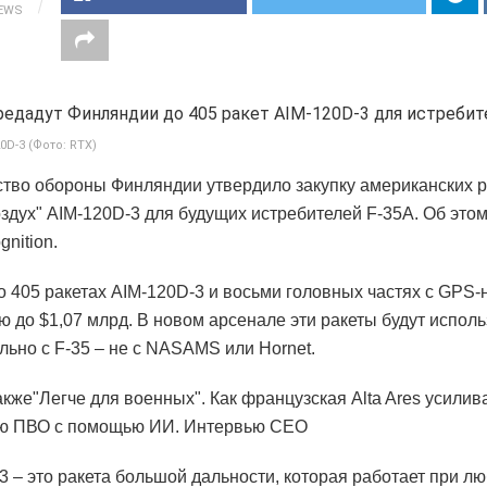
IEWS
0D-3 (Фото: RTX)
тво обороны Финляндии утвердило закупку американских р
оздух" AIM-120D-3 для будущих истребителей F-35A. Об это
nition.
 о 405 ракетах AIM-120D-3 и восьми головных частях с GPS
ю до $1,07 млрд. В новом арсенале эти ракеты будут испол
льно с F-35 – не с NASAMS или Hornet.
акже"Легче для военных". Как французская Alta Ares усилив
ую ПВО с помощью ИИ. Интервью СЕО
3 – это ракета большой дальности, которая работает при л