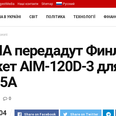
gestMedia
Наші контакти
Sitemap
Русский
А В УКРАЇНІ
СВІТ
ПОЛІТИКА
ТЕХНОЛОГІЇ
ФІНАН
логії
А передадут Финл
кет AIM-120D-3 дл
35A
0
04
Share on Facebook
Share on Twitter