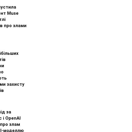
пустила
ент Muse
тлі
в про злами
йбільших
тів
ни
во
ють
ми захисту
ів
ід за
c і OpenAI
 про злам
І-моделлю