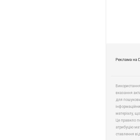
Реклама на 
Використання 
вказання акт
для пошукови
інформаційни
матеріалу, що
Це правило п
атрибуцію мат
ставлення від