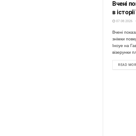
Вчені п
в історі
07.08.2026
Вчені показ
знімки пове
Іноуе на Гав
візерунки п
READ MO