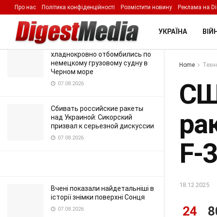
истребителей F-35A
Про нас
Політика конфіденційності
Розмістити новину
Реклама на Di
LATEST
TRENDING
Filter
18.12.2025
УКРАЇНА
ВІЙН
Российские беспилотники
хладнокровно отбомбились по
немецкому грузовому судну в
Home
Техно
Черном море
СШ
07.08.2026
Сбивать российские ракеты
ра
над Украиной: Сикорский
призвал к серьезной дискуссии
07.08.2026
F-
18.12.2025
Вчені показали найдетальніші в
історії знімки поверхні Сонця
24
8
07.08.2026