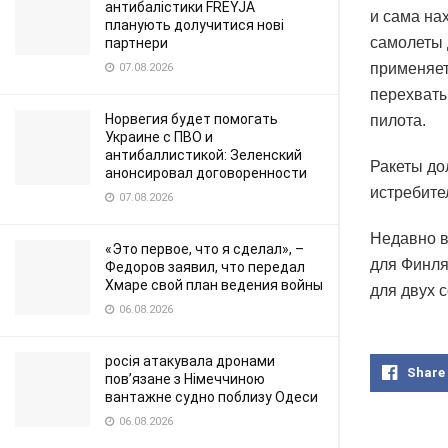
антибалістики FREYJA
и сама на
планують долучитися нові
самолеты 
партнери
применяет
07.08.2026
перехваты
Норвегия будет помогать
пилота.
Украине с ПВО и
антибаллистикой: Зеленский
Ракеты до
анонсировал договоренности
истребите
07.08.2026
Недавно в
«Это первое, что я сделал», –
для Финля
Федоров заявил, что передал
Хмаре свой план ведения войны
для двух 
06.08.2026
росія атакувала дронами
Share
пов’язане з Німеччиною
вантажне судно поблизу Одеси
06.08.2026