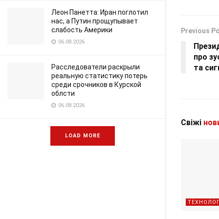
Леон Панетта: Иран поглотил
нас, а Путин прощупывает
слабость Америки
Previous P
06.08.2026
Прези
про зу
Расследователи раскрыли
та сиг
реальную статистику потерь
среди срочников в Курской
облсти
06.08.2026
Свіжі
нов
LOAD MORE
ТЕХНОЛОГ