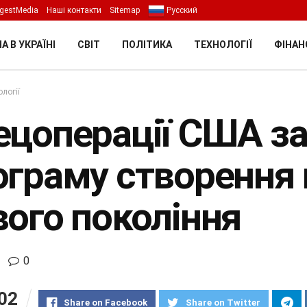
gestMedia
Наші контакти
Sitemap
Русский
А В УКРАЇНІ
СВІТ
ПОЛІТИКА
ТЕХНОЛОГІЇ
ФІНАН
логії
ецоперації США з
ограму створення 
вого покоління
0
02
Share on Facebook
Share on Twitter