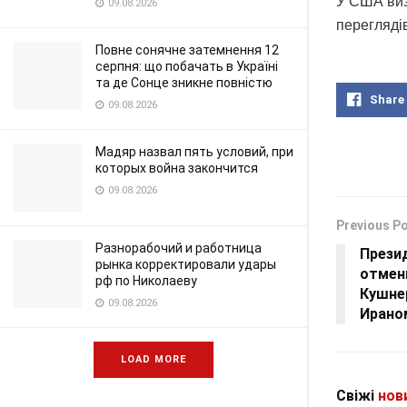
У США виз
09.08.2026
переглядi
Повне сонячне затемнення 12
серпня: що побачать в Україні
та де Сонце зникне повністю
Share
09.08.2026
Мадяр назвал пять условий, при
которых война закончится
09.08.2026
Previous P
Разнорабочий и работница
Прези
рынка корректировали удары
отмен
рф по Николаеву
Кушне
09.08.2026
Ирано
LOAD MORE
Свіжі
нов