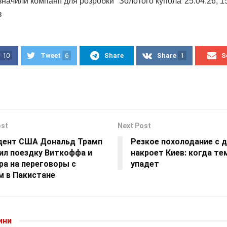
начили компанії для розробки "Золотого купола"25.04.26, 15
в
10
Tweet
6
Share
Share
1
S
ost
Next Post
дент США Дональд Трамп
Резкое похолодание с
ил поездку Виткоффа и
накроет Киев: когда те
ра на переговоры с
упадет
м в Пакистане
ини