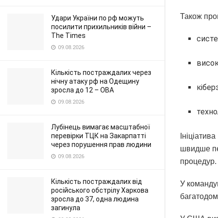
Також про
Удари України по рф можуть
посилити прихильників війни –
The Times
систе
09.08.2026
висок
Кількість постраждалих через
нічну атаку рф на Одещину
кібер
зросла до 12 – ОВА
09.08.2026
техно
Лубінець вимагає масштабної
Ініціатив
перевірки ТЦК на Закарпатті
через порушення прав людини
швидше пе
09.08.2026
процедур.
Кількість постраждалих від
У команду
російського обстрілу Харкова
багатодом
зросла до 37, одна людина
загинула