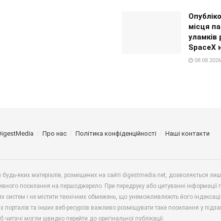
Опублік
місця па
уламків 
SpaceX 
08.08.2026
DigestMedia
Про нас
Політика конфіденційності
Наші контакти
будь-яких матеріалів, розміщених на сайті digestmedia.net, дозволяється ли
ивного посилання на першоджерело. При передруку або цитуванні інформації 
х систем і не містити технічних обмежень, що унеможливлюють його індексаці
х порталів та інших веб-ресурсів важливо розміщувати таке посилання у підз
б читачі могли швидко перейти до оригінальної публікації.