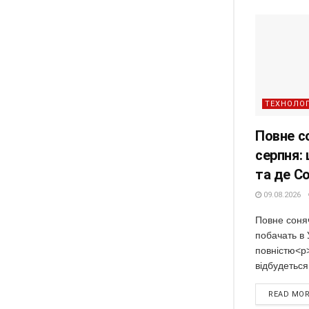
ТЕХНОЛОГ
Повне с
серпня: 
та де С
09.08.2026
Повне соня
побачать в 
повністю<p
відбудеться
READ MO