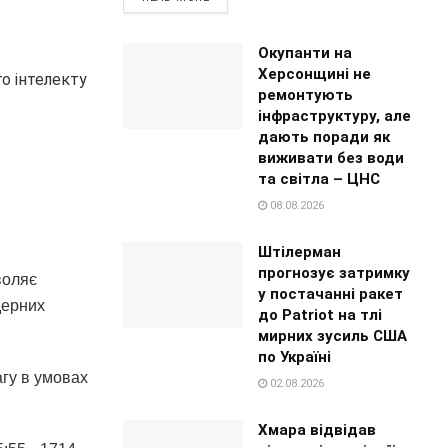
Окупанти на
Херсонщині не
о інтелекту
ремонтують
інфраструктуру, але
дають поради як
виживати без води
та світла – ЦНС
08.08.2026
Штілерман
прогнозує затримку
воляє
у постачанні ракет
дерних
до Patriot на тлі
мирних зусиль США
по Україні
гу в умовах
02.08.2026
Хмара відвідав