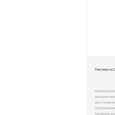
Реклама на 
Використання 
вказання акт
для пошукови
інформаційни
матеріалу, що