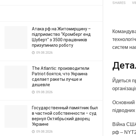
SHARES
V
Атака рф на Житомирщину –
Командува
підприємство "Кромберг енд
технологі
Шуберт" з 3500 працівників
призупинило роботу
систем на
09.08.2026
Дета
The Atlantic: производители
Patriot боятся, что Украина
сделает ракеты лучше и
Йдеться п
дешевле
організац
09.08.2026
Основний 
Государственный памятник был
підводних
в частной собственности – суд
вернул Октябрьский дворец
Війна США 
Украине
рф – NYT2
09.08.2026