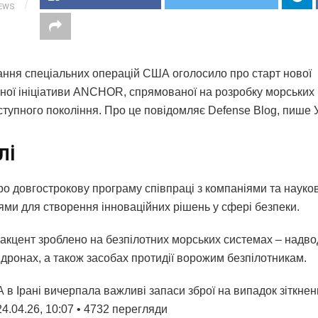
IEWS
ння спеціальних операцій США оголосило про старт нової
чної ініціативи ANCHOR, спрямованої на розробку морських
ступного покоління. Про це повідомляє Defense Blog, пише
лі
ро довгострокову програму співпраці з компаніями та наук
іями для створення інноваційних рішень у сфері безпеки.
акцент зроблено на безпілотних морських системах – надво
 дронах, а також засобах протидії ворожим безпілотникам.
в Ірані вичерпала важливі запаси зброї на випадок зіткненн
4.04.26, 10:07 • 4732 перегляди