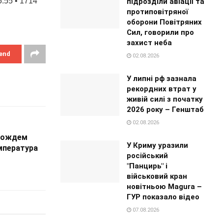
:55 • 1714
підрозділи авіації та
протиповітряної
оборони Повітряних
Сил, говорили про
захист неба
end
02.08.2026
У липні рф зазнала
рекордних втрат у
живій силі з початку
2026 року – Генштаб
02.08.2026
 дождем
У Криму уразили
мпература
російський
"Панцирь" і
військовий кран
новітньою Magura –
ГУР показало відео
07.08.2026