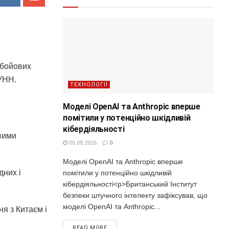
 бойових
 УНН.
ТЕХНОЛОГІЇ
Моделі OpenAI та Anthropic вперше
помітили у потенційно шкідливій
кібердіяльності
овими
05.08.2026
0
Моделі OpenAI та Anthropic вперше
дних і
помітили у потенційно шкідливій
кібердіяльності<p>Британський Інститут
безпеки штучного інтелекту зафіксував, що
моделі OpenAI та Anthropic...
я з Китаєм і
READ MORE