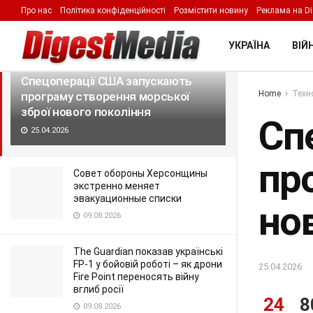
Про нас
Політика конфіденційності
Розмістити новину
Реклама на Di
LATEST
TRENDING
Filter
УКРАЇНА
ВІЙН
Спецоперації США запускають
Home
Техно
програму створення морської
зброї нового покоління
Сп
25.04.2026
пр
Совет обороны Херсонщины
экстренно меняет
эвакуационные списки
но
09.08.2026
The Guardian показав українські
FP-1 у бойовій роботі – як дрони
25.04.2026
Fire Point переносять війну
вглиб росії
24
8
09.08.2026