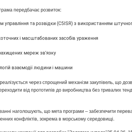
грама передбачає розвиток:
м управління та розвідки (C5ISR) з використанням штучног
оточних і масштабованих засобів ураження
захищених мереж зв’язку
логій взаємодії людини і машини
а реалізується через спрощений механізм закупівель, що доз
реходити від прототипів до виробництва без тривалих тен
ванні наголошують, що мета програми – забезпечити перева
енних конфліктів, зокрема в морському середовищі.