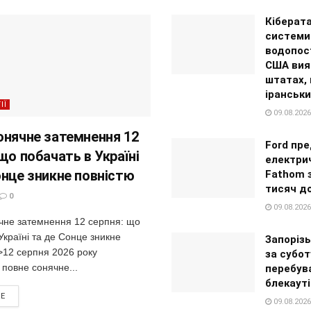
Кіберата
системи
водопос
США вия
штатах,
іранськи
ІЇ
09.08.2026
онячне затемнення 12
Ford пр
що побачать в Україні
електри
онце зникне повністю
Fathom 
тисяч д
0
09.08.2026
чне затемнення 12 серпня: що
Україні та де Сонце зникне
Запорізь
>12 серпня 2026 року
за субот
 повне сонячне...
перебув
блекауті
RE
09.08.2026