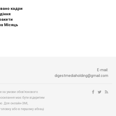
овано кадри
діння
ракети
на Місяць
E-mail:
digestmediaholding@gmail.com
ше за умови обов’язкового
посилання має бути відкритим
ю. Для онлайн-ЗМІ,
аголовку або в першому абзаці