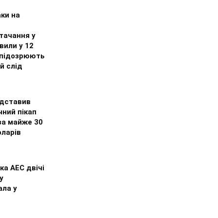
ки на
тачання у
вили у 12
 підозрюють
й слід
едставив
чний пікап
за майже 30
оларів
ка АЕС двічі
у
ала у