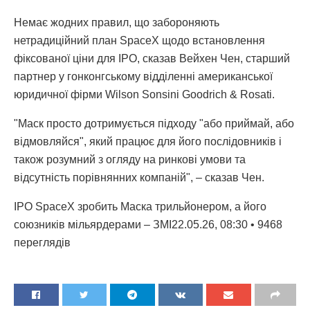
Немає жодних правил, що забороняють
нетрадиційний план SpaceX щодо встановлення
фіксованої ціни для IPO, сказав Вейхен Чен, старший
партнер у гонконгському відділенні американської
юридичної фірми Wilson Sonsini Goodrich & Rosati.
"Маск просто дотримується підходу "або приймай, або
відмовляйся", який працює для його послідовників і
також розумний з огляду на ринкові умови та
відсутність порівнянних компаній", – сказав Чен.
IPO SpaceX зробить Маска трильйонером, а його
союзників мільярдерами – ЗМІ22.05.26, 08:30 • 9468
переглядiв