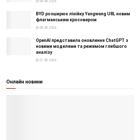
08.08.2026
BYD розширює лінійку Yangwang U8L новим
флагманським кросовером
08.08.2026
OpenAI представила оновлення ChatGPT з
новими моделями та режимом глибшого
аналізу
07.08.2026
Онлайн новини