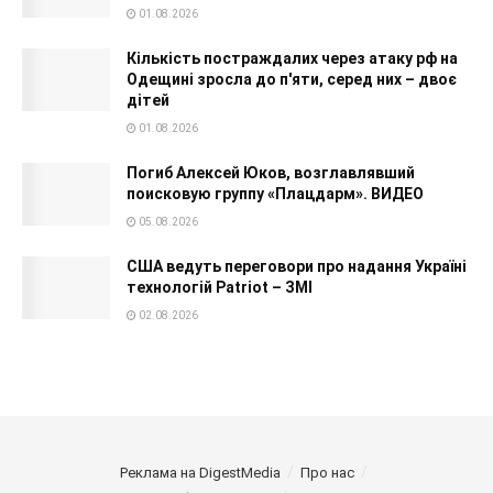
01.08.2026
Кількість постраждалих через атаку рф на
Одещині зросла до п'яти, серед них – двоє
дітей
01.08.2026
Погиб Алексей Юков, возглавлявший
поисковую группу «Плацдарм». ВИДЕО
05.08.2026
США ведуть переговори про надання Україні
технологій Patriot – ЗМІ
02.08.2026
Реклама на DigestMedia
Про нас