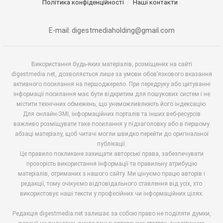
Політика конфіденційності
Наші контакти
E-mail: digestmediaholding@gmail.com
Використання будь-яких матеріалів, розміщених на сайті
digestmedia.net, дозволяється лише за умови обов’язкового вказання
активного посилання на першоджерело. При передруку або цитуванні
інформації посилання має бути відкритим для пошукових систем і не
містити технічних обмежень, що унеможливлюють його індексацію.
Для онлайн-ЗМІ, інформаційних порталів та інших веб-ресурсів
важливо розміщувати таке посилання у підзаголовку або в першому
абзаці матеріалу, щоб читачі могли швидко перейти до оригінальної
публікації.
Це правило покликане захищати авторські права, забезпечувати
прозорість використання інформації та правильну атрибуцію
матеріалів, отриманих з нашого сайту. Ми цінуємо працю авторів і
редакції, тому очікуємо відповідального ставлення від усіх, хто
використовує наші тексти у професійних чи інформаційних цілях.
Редакція digestmedia.net залишає за собою право не поділяти думки,