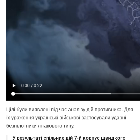
Цілі були виявлені під час аналізу дій противника. Для
їх ураження українські військові застосували ударні
безпілотники літакового типу.
У результаті спільних дій 7-й корпус швидкого