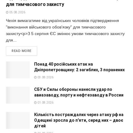
для тимчасового захисту
05.08.2026
Чехія вимагатиме від українських чоловіків підтвердження
"виконання військового обов'язку" для тимчасового
захисту<p>З 5 серпня ЄС змінює умови тимчасового захисту
для...
READ MORE
Понад 40 російських атак на
Дніпропетровщину: 2 загиблих, 3 поранених
03.08.2026
СБУ и Силы обороны нанесли удар по
авиазаводу, порту и нефтезаводу в России
01.08.2026
Кількість постраждалих через атаку рф на
Одещині зросла до п'яти, серед них – двоє
дітей