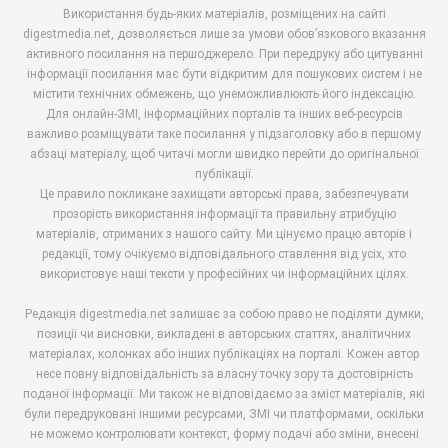
Використання будь-яких матеріалів, розміщених на сайті
digestmedia.net, дозволяється лише за умови обов’язкового вказання
активного посилання на першоджерело. При передруку або цитуванні
інформації посилання має бути відкритим для пошукових систем і не
містити технічних обмежень, що унеможливлюють його індексацію.
Для онлайн-ЗМІ, інформаційних порталів та інших веб-ресурсів
важливо розміщувати таке посилання у підзаголовку або в першому
абзаці матеріалу, щоб читачі могли швидко перейти до оригінальної
публікації.
Це правило покликане захищати авторські права, забезпечувати
прозорість використання інформації та правильну атрибуцію
матеріалів, отриманих з нашого сайту. Ми цінуємо працю авторів і
редакції, тому очікуємо відповідального ставлення від усіх, хто
використовує наші тексти у професійних чи інформаційних цілях.
Редакція digestmedia.net залишає за собою право не поділяти думки,
позиції чи висновки, викладені в авторських статтях, аналітичних
матеріалах, колонках або інших публікаціях на порталі. Кожен автор
несе повну відповідальність за власну точку зору та достовірність
поданої інформації. Ми також не відповідаємо за зміст матеріалів, які
були передруковані іншими ресурсами, ЗМІ чи платформами, оскільки
не можемо контролювати контекст, форму подачі або зміни, внесені