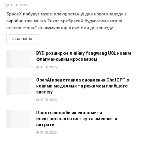
08.08.2026
SpaceX побудує газові електростанції для нового заводу з
виробництва чіпів у Техасі<p>SpaceX будуватиме газові
електростанції та акумуляторні системи для заводу...
READ MORE
BYD розширює лінійку Yangwang U8L новим
флагманським кросовером
08.08.2026
OpenAI представила оновлення ChatGPT з
новими моделями та режимом глибшого
аналізу
07.08.2026
Прості способи як економити
електроенергію влітку та зменшити
витрати
07.08.2026