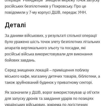
операцій "Рейнджери" знищили мережу точок запуску
російських безпілотників у Покровську. Про це
повідомили у 7-му корпусі ДШВ, передає УНН.
Деталі
За даними військових, у результаті спільної операції
було уражено шість точок злету безпілотних літальних
апаратів вертикального зльоту та посадки, які
російські війська використовували для виконання
бойових завдань.
Серед знищених локацій – приміщення поблизу
міського кафе, магазину дитячих товарів, бібліотеки, а
також зруйнований будинок у приватному секторі.
Як зазначили у ДШВ, ворог використовував ці об’єкти
для запуску дронів та завдання ударів по позиціях
українських військових, зокрема по логістичних