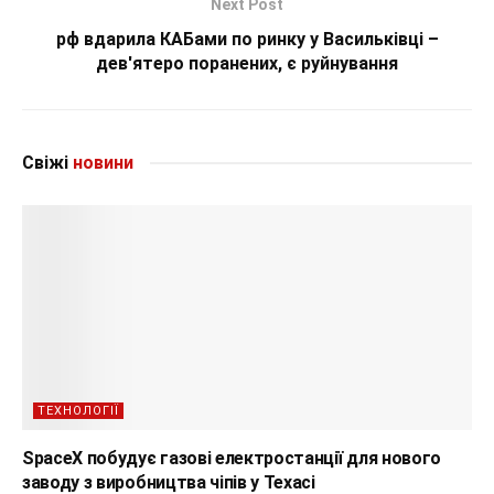
Next Post
рф вдарила КАБами по ринку у Васильківці –
дев'ятеро поранених, є руйнування
Свіжі
новини
ТЕХНОЛОГІЇ
SpaceX побудує газові електростанції для нового
заводу з виробництва чіпів у Техасі