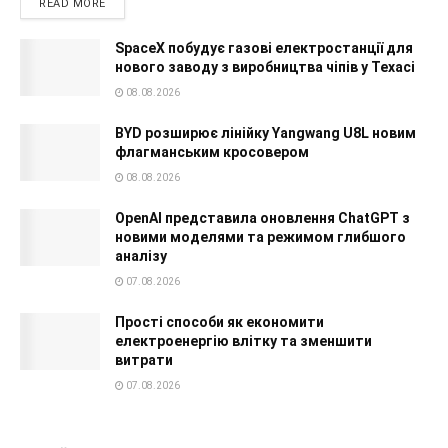
READ MORE
SpaceX побудує газові електростанції для
нового заводу з виробництва чіпів у Техасі
08.08.2026
BYD розширює лінійку Yangwang U8L новим
флагманським кросовером
08.08.2026
OpenAI представила оновлення ChatGPT з
новими моделями та режимом глибшого
аналізу
07.08.2026
Прості способи як економити
електроенергію влітку та зменшити
витрати
07.08.2026