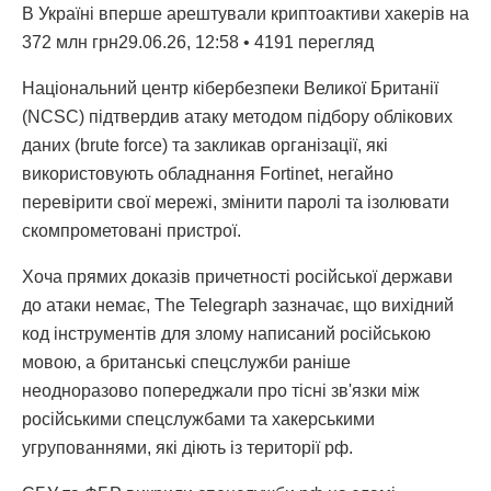
В Україні вперше арештували криптоактиви хакерів на
372 млн грн29.06.26, 12:58 • 4191 перегляд
Національний центр кібербезпеки Великої Британії
(NCSC) підтвердив атаку методом підбору облікових
даних (brute force) та закликав організації, які
використовують обладнання Fortinet, негайно
перевірити свої мережі, змінити паролі та ізолювати
скомпрометовані пристрої.
Хоча прямих доказів причетності російської держави
до атаки немає, The Telegraph зазначає, що вихідний
код інструментів для злому написаний російською
мовою, а британські спецслужби раніше
неодноразово попереджали про тісні зв'язки між
російськими спецслужбами та хакерськими
угрупованнями, які діють із території рф.