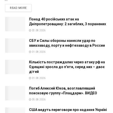
READ MORE
Понад 40 російських атак на
Дніпропетровщину: 2 загиблих, 3 поранених
03.08.2026
СБУ и Силы обороны нанесли удар по
авиазаводу, порту и нефтезаводу в России
01.08.2026
Кількість постраждалих через атаку рф на
Одещині зросла до п'яти, серед них – двоє
дітей
01.08.2026
Погиб Алексей Юков, возглавлявший
поисковую группу «Плацдарм». ВИДЕО
05.08.2026
США ведуть переговори про надання Україні