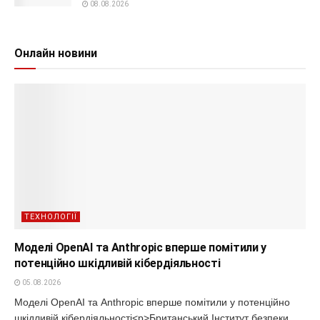
08.08.2026
Онлайн новини
ТЕХНОЛОГІЇ
Моделі OpenAI та Anthropic вперше помітили у
потенційно шкідливій кібердіяльності
05.08.2026
Моделі OpenAI та Anthropic вперше помітили у потенційно
шкідливій кібердіяльності<p>Британський Інститут безпеки