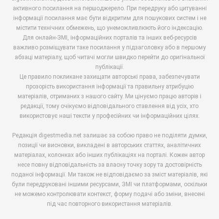
активного посилання на першоджерело. При передруку або цитуванні
інформації посилання має бути відкритим для пошукових систем і не
містити технічних обмежень, що унеможливлюють його індексацію.
Для онлайн-ЗМІ, інформаційних порталів та інших веб-ресурсів
важливо розміщувати таке посилання у підзаголовку або в першому
абзаці матеріалу, щоб читачі могли швидко перейти до оригінальної
публікації.
Це правило покликане захищати авторські права, забезпечувати
прозорість використання інформації та правильну атрибуцію
матеріалів, отриманих з нашого сайту. Ми цінуємо працю авторів і
редакції, тому очікуємо відповідального ставлення від усіх, хто
використовує наші тексти у професійних чи інформаційних цілях.
Редакція digestmedia.net залишає за собою право не поділяти думки,
позиції чи висновки, викладені в авторських статтях, аналітичних
матеріалах, колонках або інших публікаціях на порталі. Кожен автор
несе повну відповідальність за власну точку зору та достовірність
поданої інформації. Ми також не відповідаємо за зміст матеріалів, які
були передруковані іншими ресурсами, ЗМІ чи платформами, оскільки
не можемо контролювати контекст, форму подачі або зміни, внесені
під час повторного використання матеріалів.