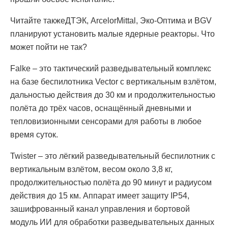
Читайте такжеДТЭК, ArcelorMittal, Эко-Оптима и BGV
планируют установить малые ядерные реакторы. Что
может пойти не так?
Falke – это тактический разведывательный комплекс
на базе беспилотника Vector с вертикальным взлётом,
дальностью действия до 30 км и продолжительностью
полёта до трёх часов, оснащённый дневными и
тепловизионными сенсорами для работы в любое
время суток.
Twister – это лёгкий разведывательный беспилотник с
вертикальным взлётом, весом около 3,8 кг,
продолжительностью полёта до 90 минут и радиусом
действия до 15 км. Аппарат имеет защиту IP54,
зашифрованный канал управления и бортовой
модуль ИИ для обработки разведывательных данных