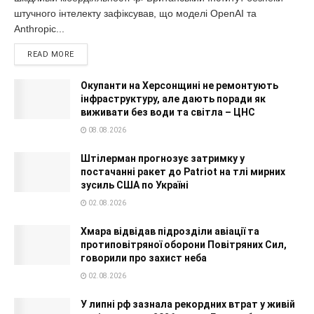
штучного інтелекту зафіксував, що моделі OpenAI та
Anthropic...
READ MORE
Окупанти на Херсонщині не ремонтують
інфраструктуру, але дають поради як
виживати без води та світла – ЦНС
08.08.2026
Штілерман прогнозує затримку у
постачанні ракет до Patriot на тлі мирних
зусиль США по Україні
02.08.2026
Хмара відвідав підрозділи авіації та
протиповітряної оборони Повітряних Сил,
говорили про захист неба
02.08.2026
У липні рф зазнала рекордних втрат у живій