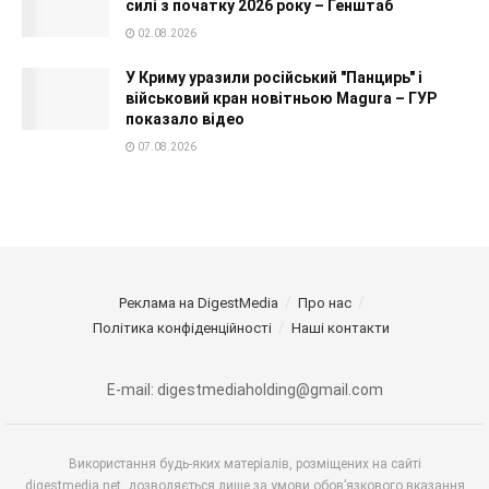
силі з початку 2026 року – Генштаб
02.08.2026
У Криму уразили російський "Панцирь" і
військовий кран новітньою Magura – ГУР
показало відео
07.08.2026
Реклама на DigestMedia
Про нас
Політика конфіденційності
Наші контакти
E-mail: digestmediaholding@gmail.com
Використання будь-яких матеріалів, розміщених на сайті
digestmedia.net, дозволяється лише за умови обов’язкового вказання