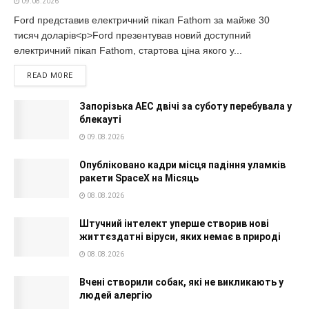
09.08.2026
Ford представив електричний пікап Fathom за майже 30
тисяч доларів<p>Ford презентував новий доступний
електричний пікап Fathom, стартова ціна якого у...
READ MORE
Запорізька АЕС двічі за суботу перебувала у
блекауті
09.08.2026
Опубліковано кадри місця падіння уламків
ракети SpaceX на Місяць
08.08.2026
Штучний інтелект уперше створив нові
життєздатні віруси, яких немає в природі
08.08.2026
Вчені створили собак, які не викликають у
людей алергію