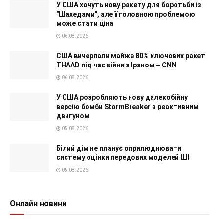
У США хочуть нову ракету для боротьби із
"Шахедами", але її головною проблемою
може стати ціна
06.08.2026
США вичерпали майже 80% ключових ракет
THAAD під час війни з Іраном – CNN
06.08.2026
У США розробляють нову далекобійну
версію бомби StormBreaker з реактивним
двигуном
05.08.2026
Білий дім не планує оприлюднювати
систему оцінки передових моделей ШІ
05.08.2026
Онлайн новини