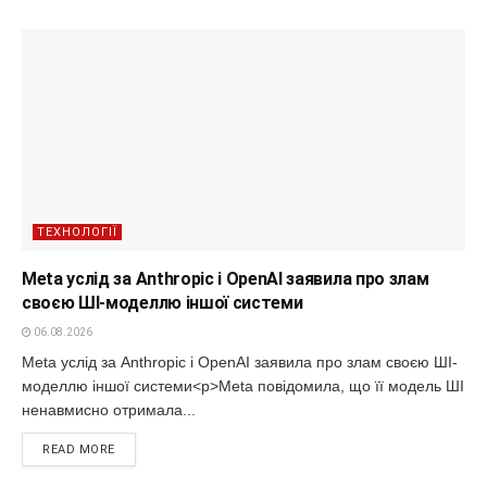
ТЕХНОЛОГІЇ
Meta услід за Anthropic і OpenAI заявила про злам
своєю ШІ-моделлю іншої системи
06.08.2026
Meta услід за Anthropic і OpenAI заявила про злам своєю ШІ-
моделлю іншої системи<p>Meta повідомила, що її модель ШІ
ненавмисно отримала...
READ MORE