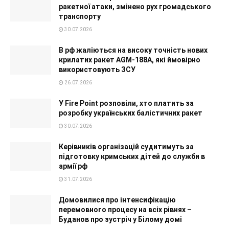
ракетної атаки, змінено рух громадського
транспорту
30.07.2026
В рф жаліються на високу точність нових
крилатих ракет AGM-188A, які ймовірно
використовують ЗСУ
26.07.2026
У Fire Point розповіли, хто платить за
розробку українських балістичних ракет
30.07.2026
Керівників організацій судитимуть за
підготовку кримських дітей до служби в
армії рф
31.07.2026
Домовилися про інтенсифікацію
перемовного процесу на всіх рівнях –
Буданов про зустріч у Білому домі