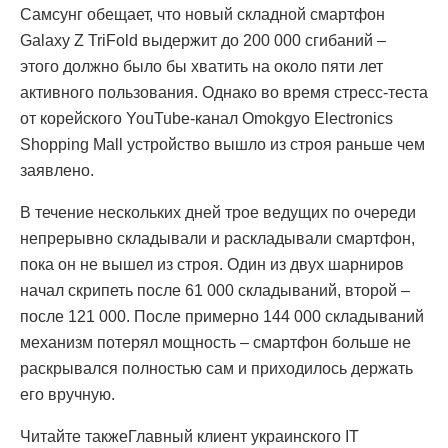
Самсунг обещает, что новый складной смартфон
Galaxy Z TriFold выдержит до 200 000 сгибаний –
этого должно было бы хватить на около пяти лет
активного пользования. Однако во время стресс-теста
от корейского YouTube-канал Omokgyo Electronics
Shopping Mall устройство вышло из строя раньше чем
заявлено.
В течение нескольких дней трое ведущих по очереди
непрерывно складывали и раскладывали смартфон,
пока он не вышел из строя. Один из двух шарниров
начал скрипеть после 61 000 складываний, второй –
после 121 000. После примерно 144 000 складываний
механизм потерял мощность – смартфон больше не
раскрывался полностью сам и приходилось держать
его вручную.
Читайте такжеГлавный клиент украинского IT