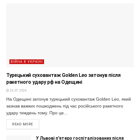
ВІЙНА В УКРАЇНІ
Турецький суховантаж Golden Leo затонув після
ракетного удару рф на Одещині
26.07.2026
На Одещині затонув турецький суховантаж Golden Leo, який
зазнав важких пошкоджень під час російського ракетного
удару тиждень тому. Про це...
READ MORE
У Львові п'ятеро госпіталізованих після