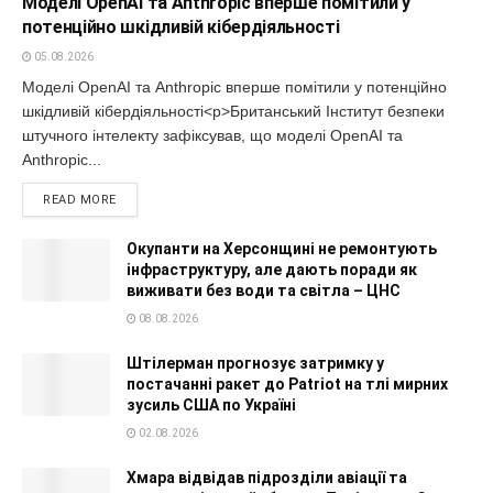
Моделі OpenAI та Anthropic вперше помітили у
потенційно шкідливій кібердіяльності
05.08.2026
Моделі OpenAI та Anthropic вперше помітили у потенційно
шкідливій кібердіяльності<p>Британський Інститут безпеки
штучного інтелекту зафіксував, що моделі OpenAI та
Anthropic...
READ MORE
Окупанти на Херсонщині не ремонтують
інфраструктуру, але дають поради як
виживати без води та світла – ЦНС
08.08.2026
Штілерман прогнозує затримку у
постачанні ракет до Patriot на тлі мирних
зусиль США по Україні
02.08.2026
Хмара відвідав підрозділи авіації та