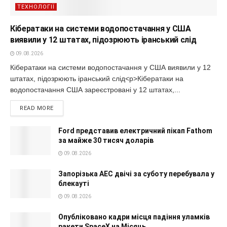
ТЕХНОЛОГІЇ
Кібератаки на системи водопостачання у США
виявили у 12 штатах, підозрюють іранський слід
09.08.2026
Кібератаки на системи водопостачання у США виявили у 12
штатах, підозрюють іранський слід<p>Кібератаки на
водопостачання США зареєстровані у 12 штатах,...
READ MORE
Ford представив електричний пікап Fathom
за майже 30 тисяч доларів
09.08.2026
Запорізька АЕС двічі за суботу перебувала у
блекауті
09.08.2026
Опубліковано кадри місця падіння уламків
ракети SpaceX на Місяць