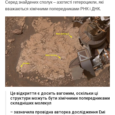
Серед знайдених сполук – азотисті гетероцикли, які
вважаються хімічними попередниками РНК і ДНК.
Це відкриття є досить вагомим, оскільки ці
структури можуть бути хімічними попередниками
складніших молекул
– зазначила провідна авторка дослідження Емі