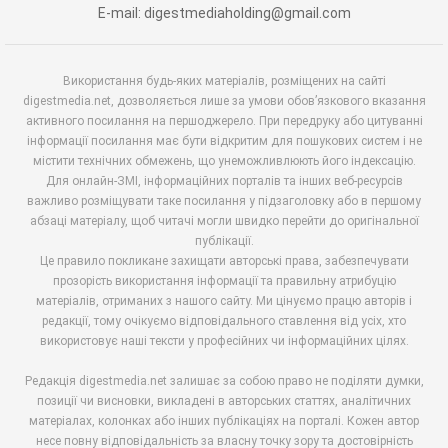
E-mail: digestmediaholding@gmail.com
Використання будь-яких матеріалів, розміщених на сайті
digestmedia.net, дозволяється лише за умови обов’язкового вказання
активного посилання на першоджерело. При передруку або цитуванні
інформації посилання має бути відкритим для пошукових систем і не
містити технічних обмежень, що унеможливлюють його індексацію.
Для онлайн-ЗМІ, інформаційних порталів та інших веб-ресурсів
важливо розміщувати таке посилання у підзаголовку або в першому
абзаці матеріалу, щоб читачі могли швидко перейти до оригінальної
публікації.
Це правило покликане захищати авторські права, забезпечувати
прозорість використання інформації та правильну атрибуцію
матеріалів, отриманих з нашого сайту. Ми цінуємо працю авторів і
редакції, тому очікуємо відповідального ставлення від усіх, хто
використовує наші тексти у професійних чи інформаційних цілях.
Редакція digestmedia.net залишає за собою право не поділяти думки,
позиції чи висновки, викладені в авторських статтях, аналітичних
матеріалах, колонках або інших публікаціях на порталі. Кожен автор
несе повну відповідальність за власну точку зору та достовірність