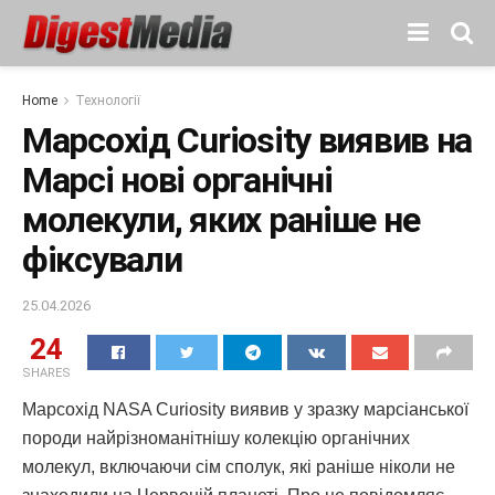
Home
Технології
Марсохід Curiosity виявив на
Марсі нові органічні
молекули, яких раніше не
фіксували
25.04.2026
24
SHARES
Марсохід NASA Curiosity виявив у зразку марсіанської
породи найрізноманітнішу колекцію органічних
молекул, включаючи сім сполук, які раніше ніколи не