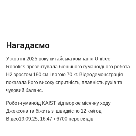
Нагадаємо
У жовтні 2025 року китайська компанія Unitree
Robotics презентувала біонічного гуманоїдного робота
H2 зростом 180 см і вагою 70 кг. Відеодемонстрація
показала його високу спритність, плавність рухів та
чудовий баланс.
Робот-гуманоїд KAIST відтворює місячну ходу
Джексона та біжить зі швидкістю 12 км/год.
Відео19.09.25, 16:47 • 6700 переглядiв