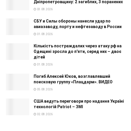
Дніпропетровщину: 2 загиблих, 3 поранених
03.08.2026
СБУ и Силы обороны нанесли удар по
авиазаводу, порту и нефтезаводу в России
01.08.2026
Кількість постраждалих через атаку рф на
Одещині зросла до п'яти, серед них – двоє
дітей
01.08.2026
Погиб Алексей Юков, возглавлявший
поисковую группу «Плацдарм». ВИДЕО
05.08.2026
США ведуть переговори про надання Україні
технологій Patriot – ЗМІ
02.08.2026