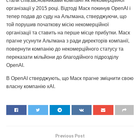
стали співзасновниками компанії як некомерційної
організації у 2015 році. Відтоді Маск покинув OpenAI і
тепер подав до суду на Альтмана, стверджуючи, що
той порушив початкову місію некомерційної
організації та ставить на перше місце прибутки. Маск
прагне усунути Альтмана з ради директорів компанії,
повернути компанію до некомерційного статусу та
переказати мільйони до благодійного підрозділу
OpenAI.
В OpenAI стверджують, що Маск прагне зміцнити свою
власну компанію xAI.
Previous Post