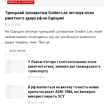
ВІЙНА В УКРАЇНІ
Турецький суховантаж Golden Leo затонув після
ракетного удару рф на Одещині
26.07.2026
На Одещині затонув турецький суховантаж Golden Leo, який
зазнав важких пошкоджень під час російського ракетного
удару тиждень тому. Про це...
READ MORE
У Львові п'ятеро госпіталізованих після
ракетної атаки, змінено рух громадського
транспорту
30.07.2026
В рф жаліються на високу точність нових
крилатих ракет AGM-188A, які ймовірно
використовують ЗСУ
26.07.2026