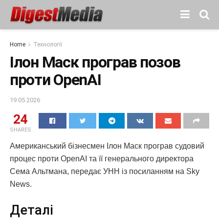
Home
Технології
Ілон Маск програв позов
проти OpenAI
19.05.2026
24
SHARES
Американський бізнесмен Ілон Маск програв судовий
процес проти OpenAI та її генерального директора
Сема Альтмана, передає УНН із посиланням на Sky
News.
Деталі