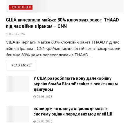
ТЕХНОЛОГІЇ
США вичерпали майже 80% ключових ракет THAAD
під час війни з Іраном – CNN
06.08.2026
США вичерпали майже 80% ключових ракет THAAD під час
війни з Іраном - CNN<p>Американські військові використали
близько 80% ракет-перехоплювачів THAAD...
READ MORE
У США розробляють нову далекобійну
версію бомби StormBreaker з реактивним
двигуном
05.08.2026
Білий дім не планує оприлюднювати
систему оцінки передових моделей ШІ
05.08.2026