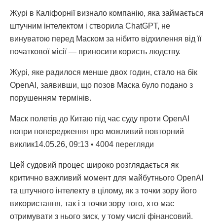
Журі в Каліфорнії визнало компанію, яка займається
штучним інтелектом і створила ChatGPT, не
винуватою перед Маском за нібито відхилення від її
початкової місії — приносити користь людству.
Журі, яке радилося менше двох годин, стало на бік
OpenAI, заявивши, що позов Маска було подано з
порушенням термінів.
Маск полетів до Китаю під час суду проти OpenAI
попри попередження про можливий повторний
виклик14.05.26, 09:13 • 4004 перегляди
Цей судовий процес широко розглядається як
критично важливий момент для майбутнього OpenAI
та штучного інтелекту в цілому, як з точки зору його
використання, так і з точки зору того, хто має
отримувати з нього зиск, у тому числі фінансовий.