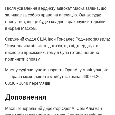
Після ухвалення вердикту адвокат Маска заявив, що
залишає за собою право на апеляцію. Однак суддя
припустив, що це буде складно, враховуючи терміни,
вибрані Маском.
Окружний суддя США Івон Гонсалес Роджерс заявила:
"Існує значна кількість доказів, що підтверджують
висновки присяжних, тому я була готова негайно
припинити справу".
Маск у суді звинуватив юриста OpenAI у маніпуляціях
– справа може змінити майбутнє компанії30.04.26,
03:36 • 3648 переглядiв
Доповнення
Маск і генеральний директор OpenAI Сем Альтман