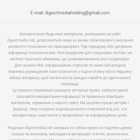
E-mail: digestmediaholding@gmail.com
Використання будь-яких матеріалів, розміщених на сайті
digestmedia.net, дозволяється лише за умови обов’язкового вказання
активного посилання на першоджерело. При передруку або цитуванні
інформації посилання має бути відкритим для пошукових систем і не
містити технічних обмежень, що унеможливлюють його індексацію.
Для онлайн-ЗМІ, інформаційних порталів та інших веб-ресурсів
важливо розміщувати таке посилання у підзаголовку або в першому
абзаці матеріалу, щоб читачі могли швидко перейти до оригінальної
публікації.
Це правило покликане захищати авторські права, забезпечувати
прозорість використання інформації та правильну атрибуцію
матеріалів, отриманих з нашого сайту. Ми цінуємо працю авторів і
редакції, тому очікуємо відповідального ставлення від усіх, хто
використовує наші тексти у професійних чи інформаційних цілях.
Редакція digestmedia.net залишає за собою право не поділяти думки,
позиції чи висновки, викладені в авторських статтях, аналітичних