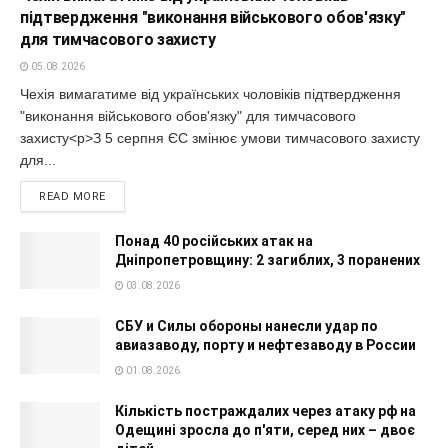
підтвердження "виконання військового обов'язку"
для тимчасового захисту
05.08.2026
Чехія вимагатиме від українських чоловіків підтвердження
"виконання військового обов'язку" для тимчасового
захисту<p>З 5 серпня ЄС змінює умови тимчасового захисту
для...
READ MORE
Понад 40 російських атак на
Дніпропетровщину: 2 загиблих, 3 поранених
03.08.2026
СБУ и Силы обороны нанесли удар по
авиазаводу, порту и нефтезаводу в России
01.08.2026
Кількість постраждалих через атаку рф на
Одещині зросла до п'яти, серед них – двоє