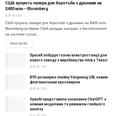
США купують лазери для боротьби з дронами на
$400 млн – Bloomberg
08.08.2026
США купують лазери для боротьби з дронами на $400 млн -
Bloomberg<p>Армія США укладає контракт з AeroVironment
на системи Locust...
READ MORE
SpaceX побудує газові електростанції для
нового заводу з виробництва чіпів у Техасі
08.08.2026
BYD розширює лінійку Yangwang U8L новим
флагманським кросовером
08.08.2026
OpenAI представила оновлення ChatGPT з
новими моделями та режимом глибшого
аналізу
07.08.2026