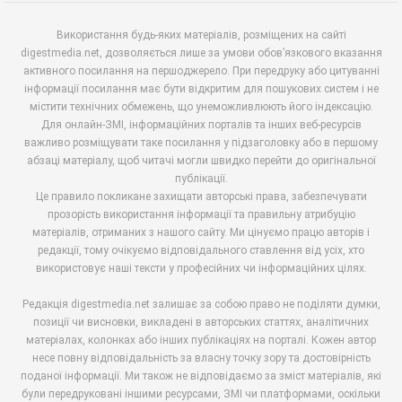
Використання будь-яких матеріалів, розміщених на сайті
digestmedia.net, дозволяється лише за умови обов’язкового вказання
активного посилання на першоджерело. При передруку або цитуванні
інформації посилання має бути відкритим для пошукових систем і не
містити технічних обмежень, що унеможливлюють його індексацію.
Для онлайн-ЗМІ, інформаційних порталів та інших веб-ресурсів
важливо розміщувати таке посилання у підзаголовку або в першому
абзаці матеріалу, щоб читачі могли швидко перейти до оригінальної
публікації.
Це правило покликане захищати авторські права, забезпечувати
прозорість використання інформації та правильну атрибуцію
матеріалів, отриманих з нашого сайту. Ми цінуємо працю авторів і
редакції, тому очікуємо відповідального ставлення від усіх, хто
використовує наші тексти у професійних чи інформаційних цілях.
Редакція digestmedia.net залишає за собою право не поділяти думки,
позиції чи висновки, викладені в авторських статтях, аналітичних
матеріалах, колонках або інших публікаціях на порталі. Кожен автор
несе повну відповідальність за власну точку зору та достовірність
поданої інформації. Ми також не відповідаємо за зміст матеріалів, які
були передруковані іншими ресурсами, ЗМІ чи платформами, оскільки