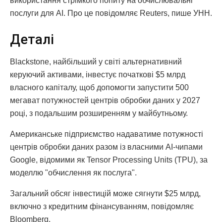
використання стрімкого попиту на обчислювальні
послуги для AI. Про це повідомляє Reuters, пише УНН.
Деталі
Blackstone, найбільший у світі альтернативний
керуючий активами, інвестує початкові $5 млрд
власного капіталу, щоб допомогти запустити 500
мегават потужностей центрів обробки даних у 2027
році, з подальшим розширенням у майбутньому.
Американське підприємство надаватиме потужності
центрів обробки даних разом із власними AI-чипами
Google, відомими як Tensor Processing Units (TPU), за
моделлю "обчислення як послуга".
Загальний обсяг інвестицій може сягнути $25 млрд,
включно з кредитним фінансуванням, повідомляє
Bloomberg.