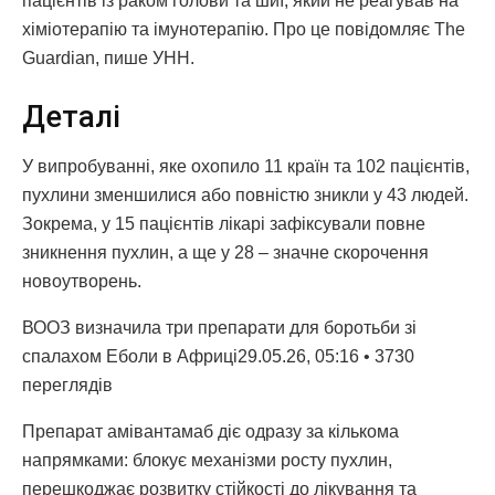
пацієнтів із раком голови та шиї, який не реагував на
хіміотерапію та імунотерапію. Про це повідомляє The
Guardian, пише УНН.
Деталі
У випробуванні, яке охопило 11 країн та 102 пацієнтів,
пухлини зменшилися або повністю зникли у 43 людей.
Зокрема, у 15 пацієнтів лікарі зафіксували повне
зникнення пухлин, а ще у 28 – значне скорочення
новоутворень.
ВООЗ визначила три препарати для боротьби зі
спалахом Еболи в Африці29.05.26, 05:16 • 3730
переглядiв
Препарат амівантамаб діє одразу за кількома
напрямками: блокує механізми росту пухлин,
перешкоджає розвитку стійкості до лікування та