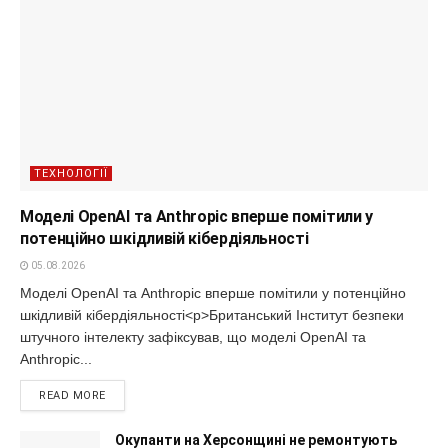
ТЕХНОЛОГІЇ
Моделі OpenAI та Anthropic вперше помітили у
потенційно шкідливій кібердіяльності
05.08.2026
Моделі OpenAI та Anthropic вперше помітили у потенційно
шкідливій кібердіяльності<p>Британський Інститут безпеки
штучного інтелекту зафіксував, що моделі OpenAI та
Anthropic...
READ MORE
Окупанти на Херсонщині не ремонтують