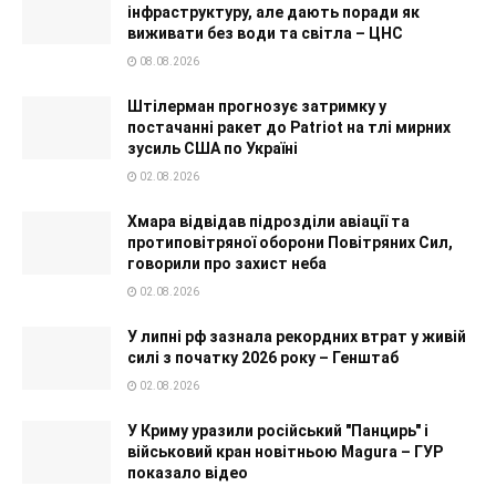
інфраструктуру, але дають поради як
виживати без води та світла – ЦНС
08.08.2026
Штілерман прогнозує затримку у
постачанні ракет до Patriot на тлі мирних
зусиль США по Україні
02.08.2026
Хмара відвідав підрозділи авіації та
протиповітряної оборони Повітряних Сил,
говорили про захист неба
02.08.2026
У липні рф зазнала рекордних втрат у живій
силі з початку 2026 року – Генштаб
02.08.2026
У Криму уразили російський "Панцирь" і
військовий кран новітньою Magura – ГУР
показало відео