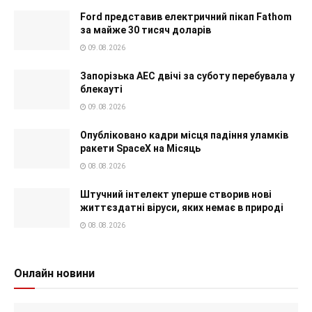
Ford представив електричний пікап Fathom
за майже 30 тисяч доларів
09.08.2026
Запорізька АЕС двічі за суботу перебувала у
блекауті
09.08.2026
Опубліковано кадри місця падіння уламків
ракети SpaceX на Місяць
08.08.2026
Штучний інтелект уперше створив нові
життєздатні віруси, яких немає в природі
08.08.2026
Онлайн новини