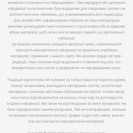
активного посилання на першоджерело. При передруку або цитуванні
інформації посилання має бути відкритим для пошукових систем і не
містити технічних обмежень, що унеможливлюють його індексацію.
Для онлайн-ЗМІ, інформаційних порталів та інших веб-ресурсів
важливо розміщувати таке посилання у підзаголовку або в першому
абзаці матеріалу, щоб читачі могли швидко перейти до оригінальної
публікації.
Це правило покликане захищати авторські права, забезпечувати
прозорість використання інформації та правильну атрибуцію
матеріалів, отриманих з нашого сайту. Ми цінуємо працю авторів і
редакції, тому очікуємо відповідального ставлення від усіх, хто
використовує наші тексти у професійних чи інформаційних цілях.
Редакція digestmedia.net залишає за собою право не поділяти думки,
позиції чи висновки, викладені в авторських статтях, аналітичних
матеріалах, колонках або інших публікаціях на порталі. Кожен автор
несе повну відповідальність за власну точку зору та достовірність
поданої інформації. Ми також не відповідаємо за зміст матеріалів, які
були передруковані іншими ресурсами, ЗМІ чи платформами, оскільки
не можемо контролювати контекст, форму подачі або зміни, внесені
під час повторного використання матеріалів.