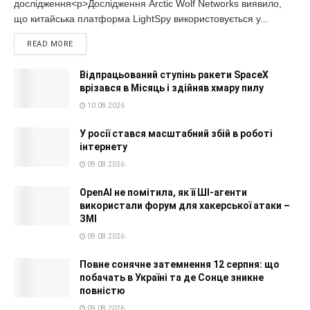
дослідження<p>Дослідження Arctic Wolf Networks виявило,
що китайська платформа LightSpy використовується у...
READ MORE
Відпрацьований ступінь ракети SpaceX
врізався в Місяць і здійняв хмару пилу
10.08.2026
У росії стався масштабний збій в роботі
інтернету
09.08.2026
OpenAI не помітила, як її ШІ-агенти
використали форум для хакерської атаки –
ЗМІ
09.08.2026
Повне сонячне затемнення 12 серпня: що
побачать в Україні та де Сонце зникне
повністю
09.08.2026