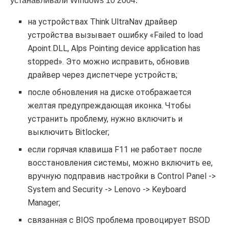
устанавливали Windows 10 2004:
на устройствах Think UltraNav драйвер
устройства ­вызывает ошибку «Failed to load
Apoint.DLL, Alps Pointing device application has
stopped». Это можно исправить, обновив
драйвер через диспетчере устройств;
после обновления на диске отображается
желтая предупреждающая иконка. Чтобы
устранить проблему, нужно включить и
выключить Bitlocker;
если горячая клавиша F11 не работает после
восстановления системы, можно включить ее,
вручную подправив настройки в Control Panel ->
System and Security -> Lenovo -> Keyboard
Manager;
связанная с BIOS проблема провоцирует BSOD