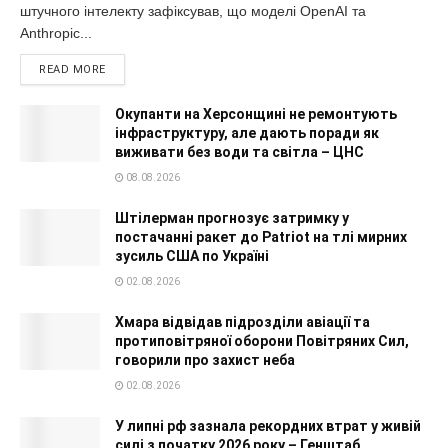
штучного інтелекту зафіксував, що моделі OpenAI та
Anthropic...
READ MORE
Окупанти на Херсонщині не ремонтують
інфраструктуру, але дають поради як
виживати без води та світла – ЦНС
08.08.2026
Штілерман прогнозує затримку у
постачанні ракет до Patriot на тлі мирних
зусиль США по Україні
02.08.2026
Хмара відвідав підрозділи авіації та
протиповітряної оборони Повітряних Сил,
говорили про захист неба
02.08.2026
У липні рф зазнала рекордних втрат у живій
силі з початку 2026 року – Генштаб