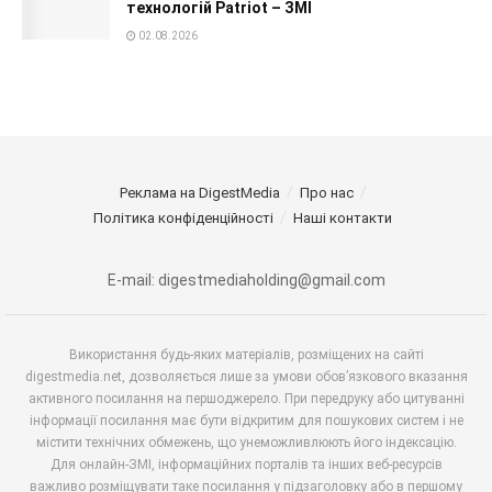
технологій Patriot – ЗМІ
02.08.2026
Реклама на DigestMedia
Про нас
Політика конфіденційності
Наші контакти
E-mail: digestmediaholding@gmail.com
Використання будь-яких матеріалів, розміщених на сайті
digestmedia.net, дозволяється лише за умови обов’язкового вказання
активного посилання на першоджерело. При передруку або цитуванні
інформації посилання має бути відкритим для пошукових систем і не
містити технічних обмежень, що унеможливлюють його індексацію.
Для онлайн-ЗМІ, інформаційних порталів та інших веб-ресурсів
важливо розміщувати таке посилання у підзаголовку або в першому