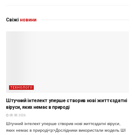
Свіжі
новини
ТЕХНОЛОГІЇ
Штучний інтелект уперше створив нові життєздатні
віруси, яких немає в природі
08.08.2026
Штучний інтелект уперше створив нові життєздатні віруси,
яких немає в природі<p>Дослідники використали модель ШІ