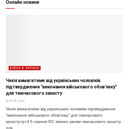
Онлайн новини
ВІЙНА В УКРАЇНІ
Чехія вимагатиме від українських чоловіків
підтвердження "виконання військового обов'язку"
для тимчасового захисту
05.08.2026
Чехія вимагатиме від українських чоловіків підтвердження
"виконання військового обов'язку" для тимчасового
захисту<p>З 5 серпня ЄС змінює умови тимчасового захисту
для...