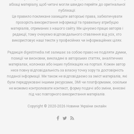
абзаці матеріалу, щоб читачі могли швидко перейти до оригінальної
публікації.
Це правило покликане захищати авторські права, забезпечувати
прозорість використання інформації та правильну атрибуцію
матеріалів, отриманих з нашого сайту. Ми цінуємо працю авторів і
редакції, тому очікуємо відповідального ставлення від усіх, хто
використовує наші тексти у професійних чи інформаційних цілях.
Редакція digestmedia.net залишає за собою право не поділяти думки,
позиції чи висновки, викладені в авторських статтях, аналітичних
матеріалах, колонках або інших публікаціях на порталі. Кожен автор
несе повну відповідальність за власну точку зору та достовірність
поданої інформації. Ми також не відповідаємо за зміст матеріалів, які
були передруковані іншими ресурсами, ЗМІ чи платформами, оскільки
не можемо контролювати контекст, форму подачі або зміни, внесені
під час повторного використання матеріалів.
Copyright © 2020-2026 Новини України онлайн