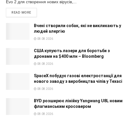
Evo 2 для створення нових вірусів,...
READ MORE
Вчені створили собак, які не викликають у
людей алергію
08.08.2026
США купують лазери для боротьби з
дронами на $400 млн – Bloomberg
08.08.2026
SpaceX побудує газові електростанції для
нового заводу з виробництва чіпів у Техасі
08.08.2026
BYD розширює лінійку Yangwang U8L новим
флагманським кросовером
08.08.2026