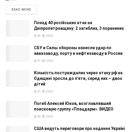
READ MORE
Понад 40 російських атак на
Дніпропетровщину: 2 загиблих, 3 поранених
03.08.2026
СБУ и Силы обороны нанесли удар по
авиазаводу, порту и нефтезаводу в России
01.08.2026
Кількість постраждалих через атаку рф на
Одещині зросла до п'яти, серед них – двоє
дітей
01.08.2026
Погиб Алексей Юков, возглавлявший
поисковую группу «Плацдарм». ВИДЕО
05.08.2026
США ведуть переговори про надання Україні