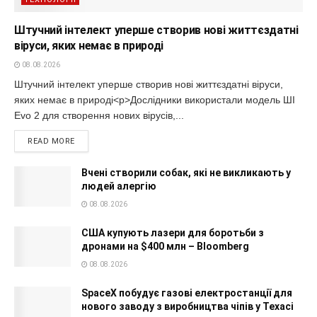
Штучний інтелект уперше створив нові життєздатні
віруси, яких немає в природі
08.08.2026
Штучний інтелект уперше створив нові життєздатні віруси,
яких немає в природі<p>Дослідники використали модель ШІ
Evo 2 для створення нових вірусів,...
READ MORE
Вчені створили собак, які не викликають у
людей алергію
08.08.2026
США купують лазери для боротьби з
дронами на $400 млн – Bloomberg
08.08.2026
SpaceX побудує газові електростанції для
нового заводу з виробництва чіпів у Техасі