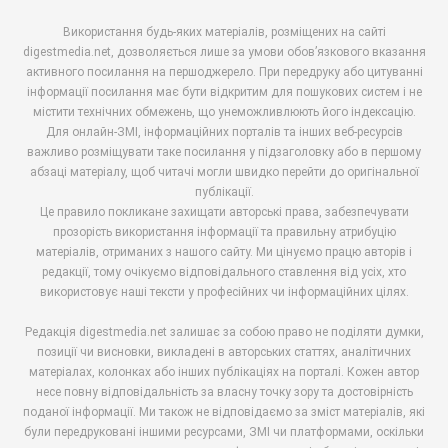
Використання будь-яких матеріалів, розміщених на сайті
digestmedia.net, дозволяється лише за умови обов’язкового вказання
активного посилання на першоджерело. При передруку або цитуванні
інформації посилання має бути відкритим для пошукових систем і не
містити технічних обмежень, що унеможливлюють його індексацію.
Для онлайн-ЗМІ, інформаційних порталів та інших веб-ресурсів
важливо розміщувати таке посилання у підзаголовку або в першому
абзаці матеріалу, щоб читачі могли швидко перейти до оригінальної
публікації.
Це правило покликане захищати авторські права, забезпечувати
прозорість використання інформації та правильну атрибуцію
матеріалів, отриманих з нашого сайту. Ми цінуємо працю авторів і
редакції, тому очікуємо відповідального ставлення від усіх, хто
використовує наші тексти у професійних чи інформаційних цілях.
Редакція digestmedia.net залишає за собою право не поділяти думки,
позиції чи висновки, викладені в авторських статтях, аналітичних
матеріалах, колонках або інших публікаціях на порталі. Кожен автор
несе повну відповідальність за власну точку зору та достовірність
поданої інформації. Ми також не відповідаємо за зміст матеріалів, які
були передруковані іншими ресурсами, ЗМІ чи платформами, оскільки