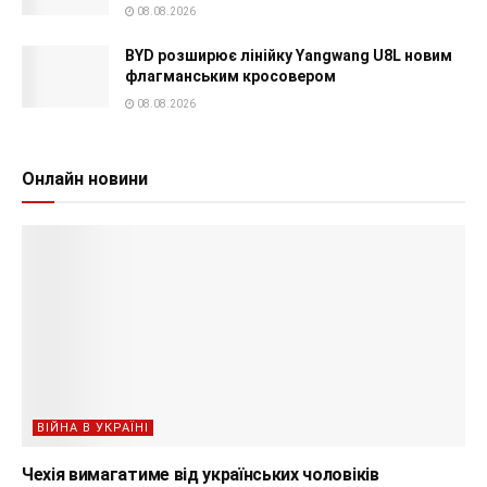
08.08.2026
BYD розширює лінійку Yangwang U8L новим
флагманським кросовером
08.08.2026
Онлайн новини
ВІЙНА В УКРАЇНІ
Чехія вимагатиме від українських чоловіків