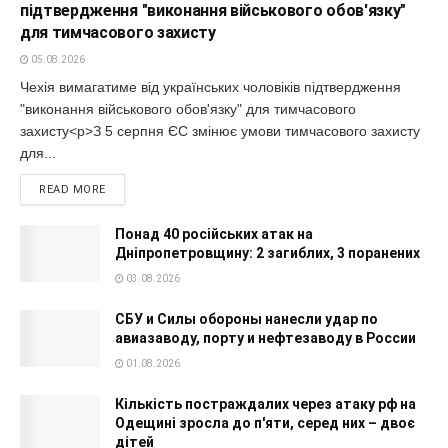
підтвердження "виконання військового обов'язку"
для тимчасового захисту
05.08.2026
Чехія вимагатиме від українських чоловіків підтвердження
"виконання військового обов'язку" для тимчасового
захисту<p>З 5 серпня ЄС змінює умови тимчасового захисту
для...
READ MORE
Понад 40 російських атак на
Дніпропетровщину: 2 загиблих, 3 поранених
03.08.2026
СБУ и Силы обороны нанесли удар по
авиазаводу, порту и нефтезаводу в России
01.08.2026
Кількість постраждалих через атаку рф на
Одещині зросла до п'яти, серед них – двоє
дітей