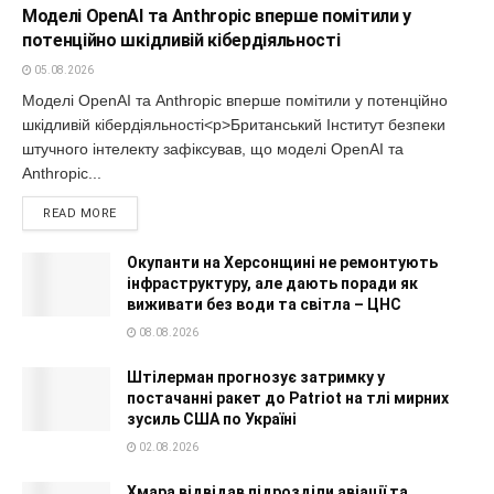
Моделі OpenAI та Anthropic вперше помітили у
потенційно шкідливій кібердіяльності
05.08.2026
Моделі OpenAI та Anthropic вперше помітили у потенційно
шкідливій кібердіяльності<p>Британський Інститут безпеки
штучного інтелекту зафіксував, що моделі OpenAI та
Anthropic...
READ MORE
Окупанти на Херсонщині не ремонтують
інфраструктуру, але дають поради як
виживати без води та світла – ЦНС
08.08.2026
Штілерман прогнозує затримку у
постачанні ракет до Patriot на тлі мирних
зусиль США по Україні
02.08.2026
Хмара відвідав підрозділи авіації та