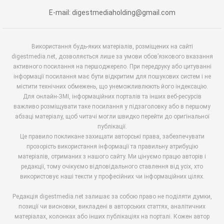
E-mail: digestmediaholding@gmail.com
Використання будь-яких матеріалів, розміщених на сайті
digestmedia.net, дозволяється лише за умови обов’язкового вказання
активного посилання на першоджерело. При передруку або цитуванні
інформації посилання має бути відкритим для пошукових систем і не
містити технічних обмежень, що унеможливлюють його індексацію.
Для онлайн-ЗМІ, інформаційних порталів та інших веб-ресурсів
важливо розміщувати таке посилання у підзаголовку або в першому
абзаці матеріалу, щоб читачі могли швидко перейти до оригінальної
публікації.
Це правило покликане захищати авторські права, забезпечувати
прозорість використання інформації та правильну атрибуцію
матеріалів, отриманих з нашого сайту. Ми цінуємо працю авторів і
редакції, тому очікуємо відповідального ставлення від усіх, хто
використовує наші тексти у професійних чи інформаційних цілях.
Редакція digestmedia.net залишає за собою право не поділяти думки,
позиції чи висновки, викладені в авторських статтях, аналітичних
матеріалах, колонках або інших публікаціях на порталі. Кожен автор