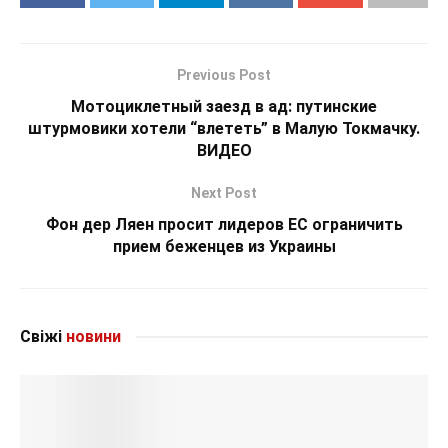
Previous Post
Мотоциклетный заезд в ад: путинские
штурмовики хотели “влететь” в Малую Токмачку.
ВИДЕО
Next Post
Фон дер Ляен просит лидеров ЕС ограничить
прием беженцев из Украины
Свіжі
новини