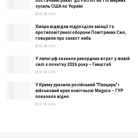
постачанні ракет до Patriot на тлі мирних
зусиль США по Україні
02.08.2026
Хмара відвідав підрозділи авіації та
протиповітряної оборони Повітряних Сил,
говорили про захист неба
02.08.2026
У липні рф зазнала рекордних втрат у живій
силі з початку 2026 року – Генштаб
02.08.2026
У Криму уразили російський "Панцирь" і
військовий кран новітньою Magura – ГУР
показало відео
07.08.2026