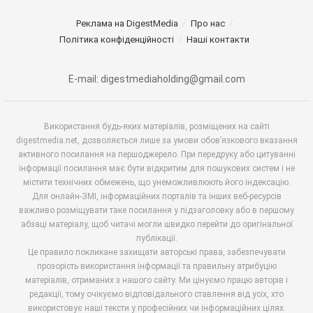
Реклама на DigestMedia
Про нас
Політика конфіденційності
Наші контакти
E-mail: digestmediaholding@gmail.com
Використання будь-яких матеріалів, розміщених на сайті
digestmedia.net, дозволяється лише за умови обов’язкового вказання
активного посилання на першоджерело. При передруку або цитуванні
інформації посилання має бути відкритим для пошукових систем і не
містити технічних обмежень, що унеможливлюють його індексацію.
Для онлайн-ЗМІ, інформаційних порталів та інших веб-ресурсів
важливо розміщувати таке посилання у підзаголовку або в першому
абзаці матеріалу, щоб читачі могли швидко перейти до оригінальної
публікації.
Це правило покликане захищати авторські права, забезпечувати
прозорість використання інформації та правильну атрибуцію
матеріалів, отриманих з нашого сайту. Ми цінуємо працю авторів і
редакції, тому очікуємо відповідального ставлення від усіх, хто
використовує наші тексти у професійних чи інформаційних цілях.