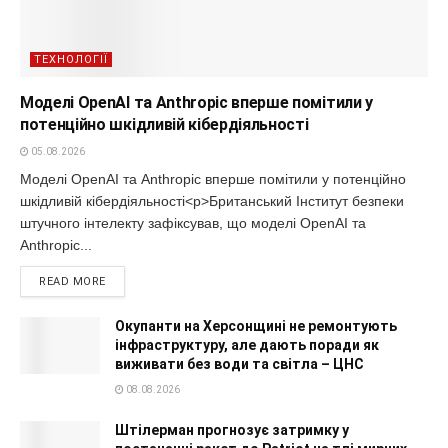
ТЕХНОЛОГІЇ
Моделі OpenAI та Anthropic вперше помітили у
потенційно шкідливій кібердіяльності
05.08.2026
Моделі OpenAI та Anthropic вперше помітили у потенційно
шкідливій кібердіяльності<p>Британський Інститут безпеки
штучного інтелекту зафіксував, що моделі OpenAI та
Anthropic...
READ MORE
Окупанти на Херсонщині не ремонтують
інфраструктуру, але дають поради як
виживати без води та світла – ЦНС
08.08.2026
Штілерман прогнозує затримку у