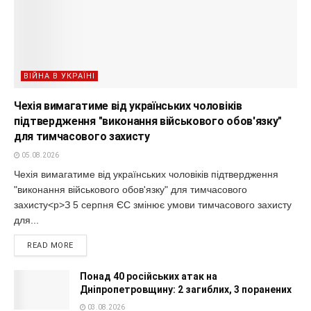
ВІЙНА В УКРАЇНІ
Чехія вимагатиме від українських чоловіків
підтвердження "виконання військового обов'язку"
для тимчасового захисту
05.08.2026
Чехія вимагатиме від українських чоловіків підтвердження
"виконання військового обов'язку" для тимчасового
захисту<p>З 5 серпня ЄС змінює умови тимчасового захисту
для...
READ MORE
Понад 40 російських атак на
Дніпропетровщину: 2 загиблих, 3 поранених
03.08.2026