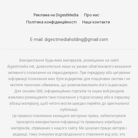
Реклама на DigestMedia
Про нас
Політика конфіденційності
Наші контакти
E-mail: digestmediaholding@gmail.com
Використання будь-яких матеріалів, розміщених на сайті
digestmedia.net, дозволяється лише за умови обов’язкового вказання
активного посилання на першоджерело. При передруку або цитуванні
інформації посилання має бути відкритим для пошукових систем і не
містити технічних обмежень, що унеможливлюють його індексацію.
Для онлайн-ЗМІ, інформаційних порталів та інших веб-ресурсів
важливо розміщувати таке посилання у підзаголовку або в першому
абзаці матеріалу, щоб читачі могли швидко перейти до оригінальної
публікації.
Це правило покликане захищати авторські права, забезпечувати
прозорість використання інформації та правильну атрибуцію
матеріалів, отриманих з нашого сайту. Ми цінуємо працю авторів і
редакції, тому очікуємо відповідального ставлення від усіх, хто