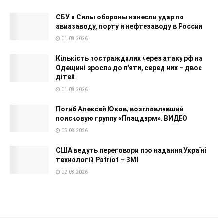
СБУ и Силы обороны нанесли удар по
авиазаводу, порту и нефтезаводу в России
01.08.2026
Кількість постраждалих через атаку рф на
Одещині зросла до п'яти, серед них – двоє
дітей
01.08.2026
Погиб Алексей Юков, возглавлявший
поисковую группу «Плацдарм». ВИДЕО
05.08.2026
США ведуть переговори про надання Україні
технологій Patriot – ЗМІ
02.08.2026