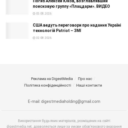
Погиб Алексей Юков, возглавлявший
поисковую группу «Плацдарм». ВИДЕО
05.08.2026
США ведуть переговори про надання Україні
технологій Patriot – ЗМІ
02.08.2026
Реклама на DigestMedia
Про нас
Політика конфіденційності
Наші контакти
E-mail: digestmediaholding@gmail.com
Використання будь-яких матеріалів, розміщених на сайті
digestmedia.net, дозволяється лише за умови обов’язкового вказання