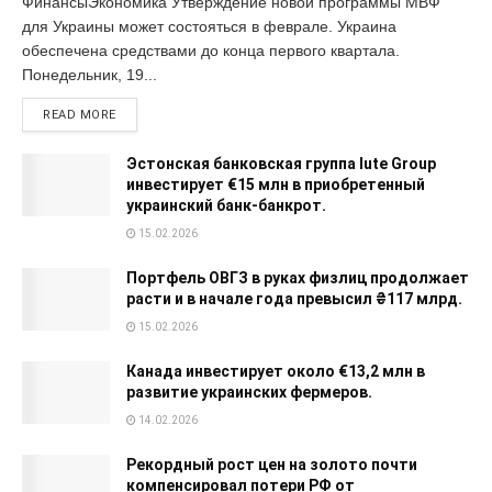
ФинансыЭкономика Утверждение новой программы МВФ
для Украины может состояться в феврале. Украина
обеспечена средствами до конца первого квартала.
Понедельник, 19...
READ MORE
Эстонская банковская группа Iute Group
инвестирует €15 млн в приобретенный
украинский банк-банкрот.
15.02.2026
Портфель ОВГЗ в руках физлиц продолжает
расти и в начале года превысил ₴117 млрд.
15.02.2026
Канада инвестирует около €13,2 млн в
развитие украинских фермеров.
14.02.2026
Рекордный рост цен на золото почти
компенсировал потери РФ от