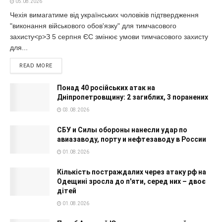
05.08.2026
Чехія вимагатиме від українських чоловіків підтвердження
"виконання військового обов'язку" для тимчасового
захисту<p>З 5 серпня ЄС змінює умови тимчасового захисту
для...
READ MORE
Понад 40 російських атак на
Дніпропетровщину: 2 загиблих, 3 поранених
03.08.2026
СБУ и Силы обороны нанесли удар по
авиазаводу, порту и нефтезаводу в России
01.08.2026
Кількість постраждалих через атаку рф на
Одещині зросла до п'яти, серед них – двоє
дітей
01.08.2026