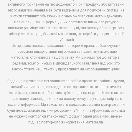
активного посилання на першоджерело. При передруку або цитуванні
інформації посилання має бути відкритим для пошукових систем і не
містити технічних обмежень, що унеможливлюють його індексацію.
Для онлайн-ЗМІ, інформаційних порталів та інших веб-ресурсів
важливо розміщувати таке посилання у підзаголовку або в першому
абзаці матеріалу, щоб читачі могли швидко перейти до оригінальної
публікації.
Це правило покликане захищати авторські права, забезпечувати
прозорість використання інформації та правильну атрибуцію
матеріалів, отриманих з нашого сайту. Ми цінуємо працю авторів і
редакції, тому очікуємо відповідального ставлення від усіх, хто
використовує наші тексти у професійних чи інформаційних цілях.
Редакція digestmedia.net залишає за собою право не поділяти думки,
позиції чи висновки, викладені в авторських статтях, аналітичних
матеріалах, колонках або інших публікаціях на порталі. Кожен автор
несе повну відповідальність за власну точку зору та достовірність
поданої інформації. Ми також не відповідаємо за зміст матеріалів, які
були передруковані іншими ресурсами, ЗМІ чи платформами, оскільки
не можемо контролювати контекст, форму подачі або зміни, внесені
під час повторного використання матеріалів.