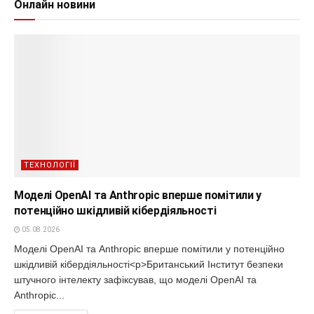
Онлайн новини
ТЕХНОЛОГІЇ
Моделі OpenAI та Anthropic вперше помітили у
потенційно шкідливій кібердіяльності
05.08.2026
Моделі OpenAI та Anthropic вперше помітили у потенційно
шкідливій кібердіяльності<p>Британський Інститут безпеки
штучного інтелекту зафіксував, що моделі OpenAI та
Anthropic...