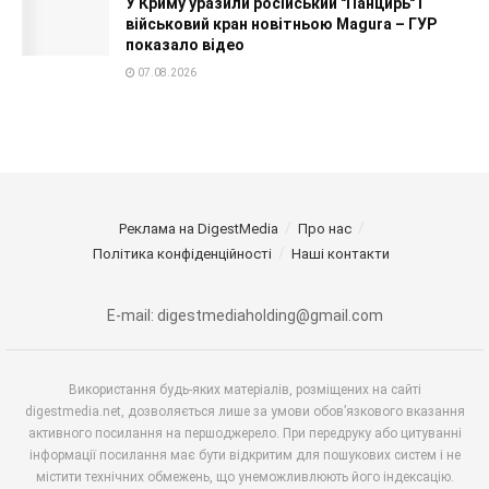
У Криму уразили російський "Панцирь" і
військовий кран новітньою Magura – ГУР
показало відео
07.08.2026
Реклама на DigestMedia
Про нас
Політика конфіденційності
Наші контакти
E-mail: digestmediaholding@gmail.com
Використання будь-яких матеріалів, розміщених на сайті
digestmedia.net, дозволяється лише за умови обов’язкового вказання
активного посилання на першоджерело. При передруку або цитуванні
інформації посилання має бути відкритим для пошукових систем і не
містити технічних обмежень, що унеможливлюють його індексацію.