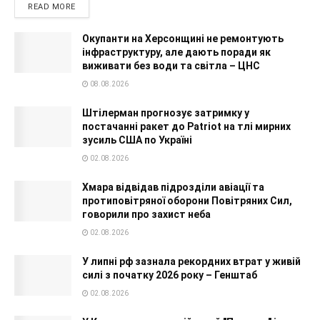
READ MORE
Окупанти на Херсонщині не ремонтують
інфраструктуру, але дають поради як
виживати без води та світла – ЦНС
08.08.2026
Штілерман прогнозує затримку у
постачанні ракет до Patriot на тлі мирних
зусиль США по Україні
02.08.2026
Хмара відвідав підрозділи авіації та
протиповітряної оборони Повітряних Сил,
говорили про захист неба
02.08.2026
У липні рф зазнала рекордних втрат у живій
силі з початку 2026 року – Генштаб
02.08.2026