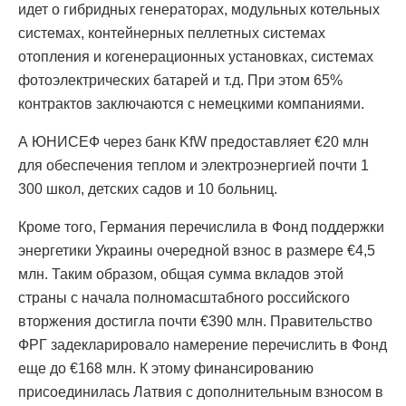
идет о гибридных генераторах, модульных котельных
системах, контейнерных пеллетных системах
отопления и когенерационных установках, системах
фотоэлектрических батарей и т.д. При этом 65%
контрактов заключаются с немецкими компаниями.
А ЮНИСЕФ через банк KfW предоставляет €20 млн
для обеспечения теплом и электроэнергией почти 1
300 школ, детских садов и 10 больниц.
Кроме того, Германия перечислила в Фонд поддержки
энергетики Украины очередной взнос в размере €4,5
млн. Таким образом, общая сумма вкладов этой
страны с начала полномасштабного российского
вторжения достигла почти €390 млн. Правительство
ФРГ задекларировало намерение перечислить в Фонд
еще до €168 млн. К этому финансированию
присоединилась Латвия с дополнительным взносом в