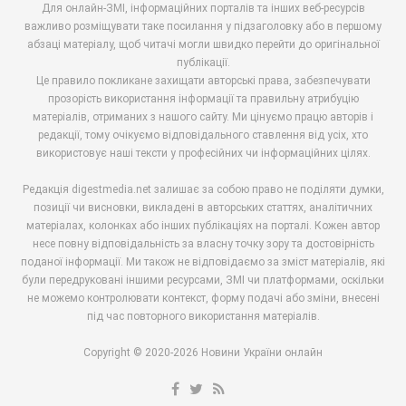
Для онлайн-ЗМІ, інформаційних порталів та інших веб-ресурсів
важливо розміщувати таке посилання у підзаголовку або в першому
абзаці матеріалу, щоб читачі могли швидко перейти до оригінальної
публікації.
Це правило покликане захищати авторські права, забезпечувати
прозорість використання інформації та правильну атрибуцію
матеріалів, отриманих з нашого сайту. Ми цінуємо працю авторів і
редакції, тому очікуємо відповідального ставлення від усіх, хто
використовує наші тексти у професійних чи інформаційних цілях.
Редакція digestmedia.net залишає за собою право не поділяти думки,
позиції чи висновки, викладені в авторських статтях, аналітичних
матеріалах, колонках або інших публікаціях на порталі. Кожен автор
несе повну відповідальність за власну точку зору та достовірність
поданої інформації. Ми також не відповідаємо за зміст матеріалів, які
були передруковані іншими ресурсами, ЗМІ чи платформами, оскільки
не можемо контролювати контекст, форму подачі або зміни, внесені
під час повторного використання матеріалів.
Copyright © 2020-2026 Новини України онлайн