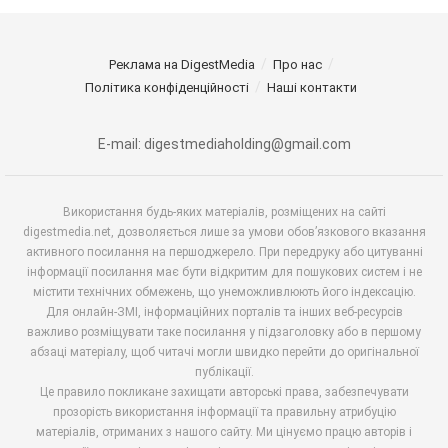
Реклама на DigestMedia
Про нас
Політика конфіденційності
Наші контакти
E-mail: digestmediaholding@gmail.com
Використання будь-яких матеріалів, розміщених на сайті
digestmedia.net, дозволяється лише за умови обов’язкового вказання
активного посилання на першоджерело. При передруку або цитуванні
інформації посилання має бути відкритим для пошукових систем і не
містити технічних обмежень, що унеможливлюють його індексацію.
Для онлайн-ЗМІ, інформаційних порталів та інших веб-ресурсів
важливо розміщувати таке посилання у підзаголовку або в першому
абзаці матеріалу, щоб читачі могли швидко перейти до оригінальної
публікації.
Це правило покликане захищати авторські права, забезпечувати
прозорість використання інформації та правильну атрибуцію
матеріалів, отриманих з нашого сайту. Ми цінуємо працю авторів і