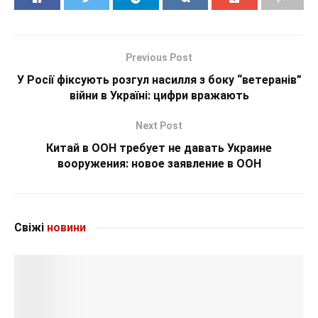
Previous Post
У Росії фіксують розгул насилля з боку “ветеранів”
війни в Україні: цифри вражають
Next Post
Китай в ООН требует не давать Украине
вооружения: новое заявление в ООН
Свіжі
новини