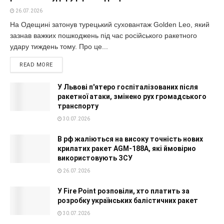
26.07.2026
На Одещині затонув турецький суховантаж Golden Leo, який
зазнав важких пошкоджень під час російського ракетного
удару тиждень тому. Про це...
READ MORE
У Львові п'ятеро госпіталізованих після
ракетної атаки, змінено рух громадського
транспорту
30.07.2026
В рф жаліються на високу точність нових
крилатих ракет AGM-188A, які ймовірно
використовують ЗСУ
26.07.2026
У Fire Point розповіли, хто платить за
розробку українських балістичних ракет
30.07.2026