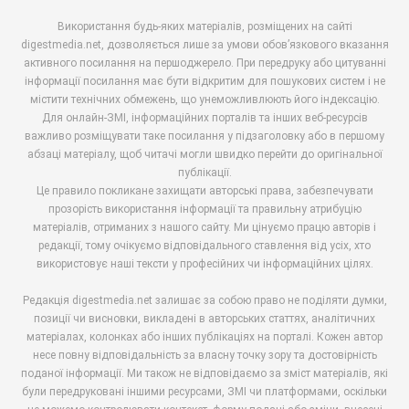
Використання будь-яких матеріалів, розміщених на сайті
digestmedia.net, дозволяється лише за умови обов’язкового вказання
активного посилання на першоджерело. При передруку або цитуванні
інформації посилання має бути відкритим для пошукових систем і не
містити технічних обмежень, що унеможливлюють його індексацію.
Для онлайн-ЗМІ, інформаційних порталів та інших веб-ресурсів
важливо розміщувати таке посилання у підзаголовку або в першому
абзаці матеріалу, щоб читачі могли швидко перейти до оригінальної
публікації.
Це правило покликане захищати авторські права, забезпечувати
прозорість використання інформації та правильну атрибуцію
матеріалів, отриманих з нашого сайту. Ми цінуємо працю авторів і
редакції, тому очікуємо відповідального ставлення від усіх, хто
використовує наші тексти у професійних чи інформаційних цілях.
Редакція digestmedia.net залишає за собою право не поділяти думки,
позиції чи висновки, викладені в авторських статтях, аналітичних
матеріалах, колонках або інших публікаціях на порталі. Кожен автор
несе повну відповідальність за власну точку зору та достовірність
поданої інформації. Ми також не відповідаємо за зміст матеріалів, які
були передруковані іншими ресурсами, ЗМІ чи платформами, оскільки