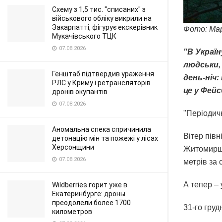
Схему з 1,5 тис. "списаних" з
військового обліку викрили на
Закарпатті, фігурує екскерівник
Фото: Ма
Мукачівського ТЦК
07.08.2026
"В Украї
людськи, 
Генштаб підтвердив ураження
день-ніч:
РЛС у Криму і ретрансляторів
це у Фей
дронів окупантів
07.08.2026
"Періодич
Аномальна спека спричинила
Вітер півн
детонацію мін та пожежі у лісах
Херсонщини
Житомирщи
07.08.2026
метрів за 
А тепер – 
Wildberries горит уже в
Екатеринбурге: дроны
преодолели более 1700
31-го груд
километров