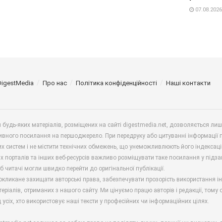
07.08.2026
DigestMedia
Про нас
Політика конфіденційності
Наші контакти
будь-яких матеріалів, розміщених на сайті digestmedia.net, дозволяється ли
ивного посилання на першоджерело. При передруку або цитуванні інформації 
х систем і не містити технічних обмежень, що унеможливлюють його індексаці
х порталів та інших веб-ресурсів важливо розміщувати таке посилання у підз
б читачі могли швидко перейти до оригінальної публікації.
окликане захищати авторські права, забезпечувати прозорість використання і
еріалів, отриманих з нашого сайту. Ми цінуємо працю авторів і редакції, тому
 усіх, хто використовує наші тексти у професійних чи інформаційних цілях.