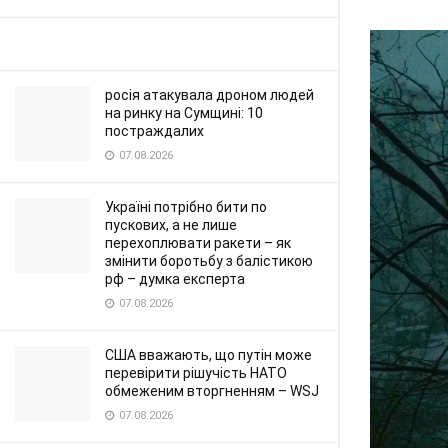
росія атакувала дроном людей
на ринку на Сумщині: 10
постраждалих
07.08.2026
Україні потрібно бити по
пускових, а не лише
перехоплювати ракети – як
змінити боротьбу з балістикою
рф – думка експерта
07.08.2026
США вважають, що путін може
перевірити рішучість НАТО
обмеженим вторгненням – WSJ
07.08.2026