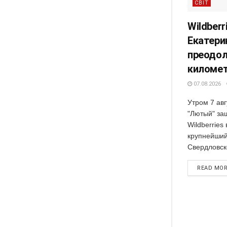
СВІТ
Wildberr
Екатери
преодол
киломе
07.08.2026
Утром 7 ав
"Лютый" за
Wildberries
крупнейший
Свердловско
READ MO