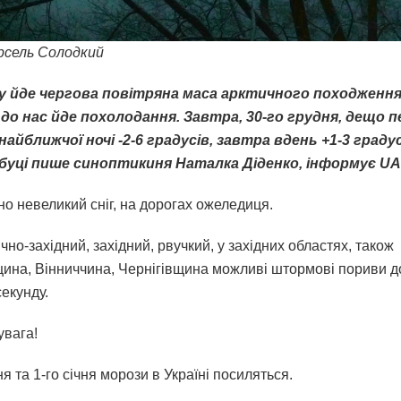
рсель Солодкий
ну йде чергова повітряна маса арктичного походження.
до нас йде похолодання. Завтра, 30-го грудня, дещо п
 найближчої ночі -2-6 градусів, завтра вдень +1-3 градус
сбуці пише синоптикиня Наталка Діденко, інформує UA
но невеликий сніг, на дорогах ожеледиця.
ічно-західний, західний, рвучкий, у західних областях, також
на, Вінниччина, Чернігівщина можливі штормові пориви д
секунду.
увага!
ня та 1-го січня морози в Україні посиляться.