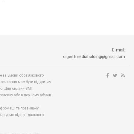
E-mail:
digestmediaholding@gmail.com
ше за умови обов’язкового
посилання має бути відкритим
ю. Для онлайн-ЗМІ,
аголовку або в першому абзаці
нформації та правильну
 очікуємо відповідального