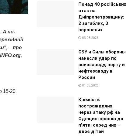
Понад 40 російських
атак на
Дніпропетровщину:
2 загиблих, 3
поранених
 А по-
03.08.2026
ерехідний
и", – про
СБУ и Силы обороны
INFO.org.
нанесли удар по
авиазаводу, порту и
нефтезаводу в
России
01.08.2026
о 15-20
Кількість
постраждалих
через атаку рф на
Одещині зросла до
п'яти, серед них –
двоє дітей