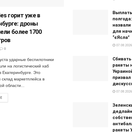
Выплаты
ies горит уже в
полгода:
нбурге: дроны
назвали
ели более 1700
для нач
“єЯсла”
тров
07.08.2026
0
Сбивать
густа ударные беспилотники
ракеты 
шли на логистический хаб
Украино
 в Екатеринбурге. Это
призвал
 склад маркетплейса в
дискусс
й области...
07.08.2026
RE
Зеленск
дедлайн
собстве
антибал
ракеты 