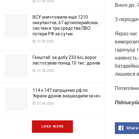
07.08.2026
Вночі до -
ВСУ уничтожили ещё 1210
З періоди
оккупантов, 67 артиллерийских
систем и три средства ПВО:
Якраз час
потери РФ за сутки
виморозит
07.08.2026
гарячущі т
Генштаб: за добу 233 бої, ворог
наявність 
застосував понад 10 тис. дронів
батарейка
07.08.2026
лишився в
Потепління
114 з 147 запущених рф по
Україні дронів знешкодили за ніч
Підписуй
07.08.2026
LOAD MORE
Share