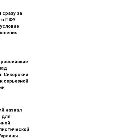
 сразу за
 в ПФУ
 условие
исления
 российские
над
й: Сикорский
 к серьезной
ии
ий назвал
 для
нной
листической
Украины