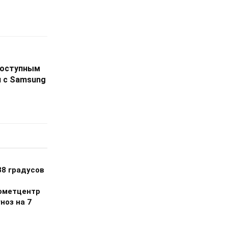
доступным
я с Samsung
38 градусов
ометцентр
ноз на 7