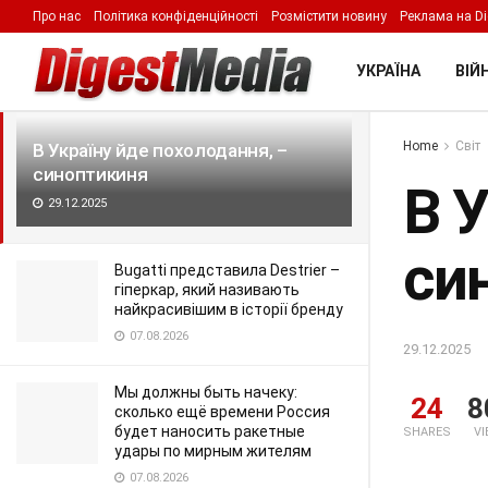
Про нас
Політика конфіденційності
Розмістити новину
Реклама на Di
LATEST
TRENDING
Filter
УКРАЇНА
ВІЙН
Home
Світ
В Україну йде похолодання, –
синоптикиня
В У
29.12.2025
си
Bugatti представила Destrier –
гіперкар, який називають
найкрасивішим в історії бренду
07.08.2026
29.12.2025
Мы должны быть начеку:
24
8
сколько ещё времени Россия
будет наносить ракетные
SHARES
V
удары по мирным жителям
07.08.2026