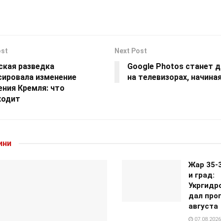
ost
Next Post
ская разведка
Google Photos станет 
сировала изменение
на телевизорах, начина
ения Кремля: что
ходит
ини
Жар 35-
и град:
Укргидр
дал прог
августа
07.08.2026