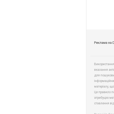
Реклама на 
Використання 
вказання акт
для пошукови
інформаційни
матеріалу, що
Це правило п
атрибуцію мат
ставлення від