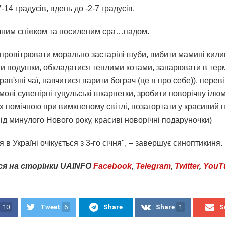
7-14 градусів, вдень до -2-7 градусів.
чним сніжком та посиленим сра…падом.
 провітрювати морально застарілі шуби, вибити мамині кили
и подушки, обкладатися теплими котами, запарювати в тер
рав'яні чаї, навчитися варити бограч (це я про себе)), перев
молі сувенірні гуцульські шкарпетки, зробити новорічну ілю
х помічною при вимкненому світлі, позагортати у красивий п
ід минулого Нового року, красиві новорічні подаруночки)
 в Україні очікується з 3-го січня", – завершує синоптикиня.
ся
на
сторінки
UAINFO
Facebook
,
Telegram
,
Twitter
,
YouT
10
Tweet
6
Share
Share
1
S