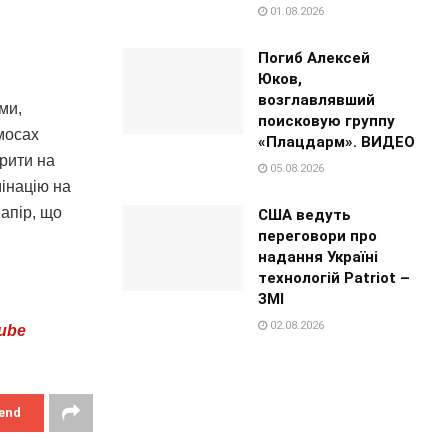
01.08.2026
Погиб Алексей
Юков,
возглавлявший
ми,
поисковую группу
мосах
«Плацдарм». ВИДЕО
ірити на
05.08.2026
мінацію на
апір, що
США ведуть
переговори про
надання Україні
технологій Patriot –
ЗМІ
02.08.2026
ube
end