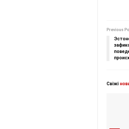
Previous P
Эстон
зафик
повед
проис
Свіжі
нов