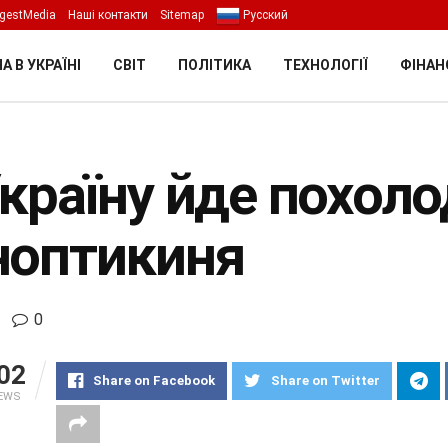
gestMedia
Наші контакти
Sitemap
Русский
А В УКРАЇНІ
СВІТ
ПОЛІТИКА
ТЕХНОЛОГІЇ
ФІНАН
країну йде похоло
ноптикиня
0
02
Share on Facebook
Share on Twitter
IEWS